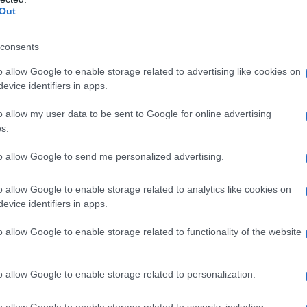
Out
, peuvent offrir des opportunités d’investissement
chnologie sont vastes, allant des panneaux solaires
consents
tentiel de transformation est à la fois captivant et,
o allow Google to enable storage related to advertising like cookies on
estisseurs, qu’ils soient novices ou expérimentés.
evice identifiers in apps.
o allow my user data to be sent to Google for online advertising
s.
to allow Google to send me personalized advertising.
o allow Google to enable storage related to analytics like cookies on
evice identifiers in apps.
o allow Google to enable storage related to functionality of the website
o allow Google to enable storage related to personalization.
o allow Google to enable storage related to security, including