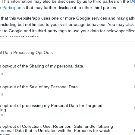
. This information may also be disclosed by us to third parties on the
IA
Participants
that may further disclose it to other third parties.
 that this website/app uses one or more Google services and may gath
t sembler irrésistibles pour ceux qui recherchent des
including but not limited to your visit or usage behaviour. You may click 
risques. Dans un climat économique mondial souvent
 to Google and its third-party tags to use your data for below specifi
ations, il est impératif d’examiner ces opportunités avec
ogle consent section.
en particulier les nanotechnologies, attirent de plus en
l Data Processing Opt Outs
endements significatifs. Cependant, il est essentiel de
fit doit être équilibrée par une analyse rigoureuse des
o opt-out of the Sharing of my personal data.
In
o opt-out of the Sale of my Personal Data.
n : les nanotechnologies
In
to opt-out of processing my Personal Data for Targeted
r d’innovation en pleine effervescence, avec un taux de
ing.
In
on 17 %. Cette dynamique est alimentée par une
es appareils et des investissements stratégiques entre
o opt-out of Collection, Use, Retention, Sale, and/or Sharing
ersonal Data that Is Unrelated with the Purposes for which it
e Bank
, j’ai souvent constaté que les secteurs
lected.