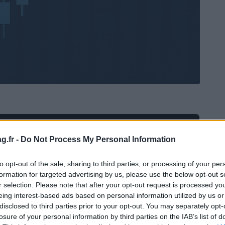
Ad
hub
Media
POWERED BY
g.fr -
Do Not Process My Personal Information
to opt-out of the sale, sharing to third parties, or processing of your per
formation for targeted advertising by us, please use the below opt-out s
r selection. Please note that after your opt-out request is processed y
eing interest-based ads based on personal information utilized by us or
disclosed to third parties prior to your opt-out. You may separately opt-
losure of your personal information by third parties on the IAB’s list of