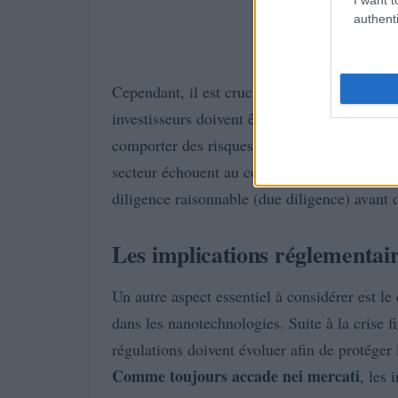
authenti
Cependant, il est crucial de tempérer cet e
investisseurs doivent être conscients que l’i
Les chif
comporter des risques substantiels.
secteur échouent au cours de leurs première
diligence raisonnable (due diligence) avant 
Les implications réglementaire
Un autre aspect essentiel à considérer est le
dans les nanotechnologies. Suite à la crise f
régulations doivent évoluer afin de protéger l
Comme toujours accade nei mercati
, les 