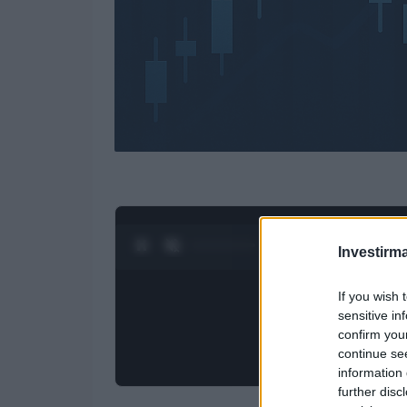
0:28 / 3:19
1
/
4
Investirma
If you wish 
sensitive in
confirm you
continue se
information 
further disc