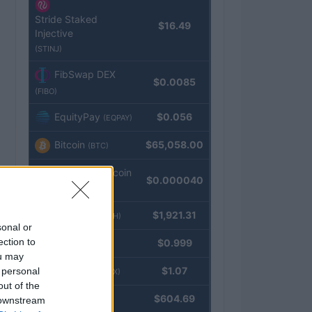
Stride Staked
$16.49
Injective
(STINJ)
FibSwap DEX
$0.0085
(FIBO)
EquityPay
$0.056
(EQPAY)
Bitcoin
$65,058.00
(BTC)
VNST Stablecoin
$0.000040
(VNST)
Ethereum
$1,921.31
(ETH)
sonal or
ection to
Tether
$0.999
(USDT)
ou may
USDEX
$1.07
 personal
(USDEX)
out of the
BNB
$604.69
 downstream
(BNB)