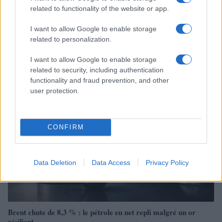
related to functionality of the website or app.
I want to allow Google to enable storage
Brent chute de 8,3% : les matières premières corrigent en août
related to personalization.
2026
Juliette Bernard · 7 Août 2026
I want to allow Google to enable storage
related to security, including authentication
NEWS
functionality and fraud prevention, and other
user protection.
CONFIRM
Data Deletion
Data Access
Privacy Policy
Brent chute de 8,3 % : le pétrole en net repli malgré un or
résilient