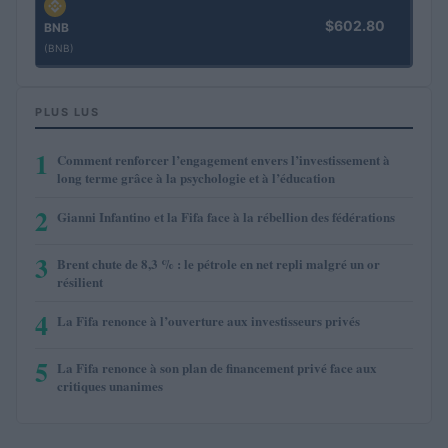
$602.80
BNB
(BNB)
PLUS LUS
1
Comment renforcer l’engagement envers l’investissement à
long terme grâce à la psychologie et à l’éducation
2
Gianni Infantino et la Fifa face à la rébellion des fédérations
3
Brent chute de 8,3 % : le pétrole en net repli malgré un or
résilient
4
La Fifa renonce à l’ouverture aux investisseurs privés
5
La Fifa renonce à son plan de financement privé face aux
critiques unanimes