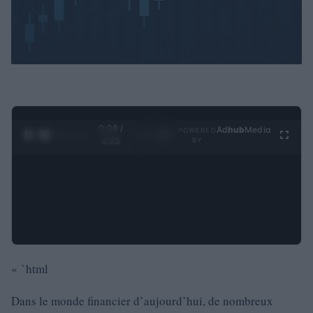
0:29 /
Ad
hub
Media
POWERED
1
/
4
3:55
BY
« `html
Dans le monde financier d’aujourd’hui, de nombreux