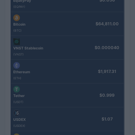
EquityPay
(EQPAY)
$64,811.00
Bitcoin
(BTC)
$0.000040
VNST Stablecoin
(VNST)
$1,917.31
Ethereum
(ETH)
$0.999
Tether
(USDT)
$1.07
USDEX
(USDEX)