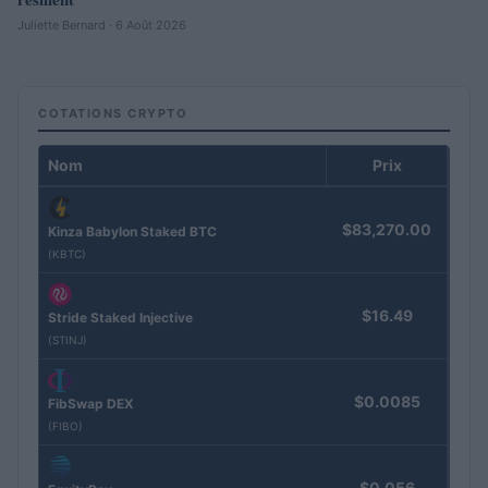
Juliette Bernard · 6 Août 2026
COTATIONS CRYPTO
Nom
Prix
$83,270.00
Kinza Babylon Staked BTC
(KBTC)
$16.49
Stride Staked Injective
(STINJ)
$0.0085
FibSwap DEX
(FIBO)
$0.056