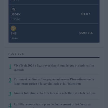
(USDT)
$1.07
USDEX
(USDEX)
$593.84
BNB
(BNB)
PLUS LUS
1
VivaTech 2026 : IA, souveraineté numérique et exploration
spatiale
2
Comment renforcer l’engagement envers l’investissement à
long terme grâce à la psychologie et à l’éducation
3
Gianni Infantino et la Fifa face à la rébellion des fédérations
4
La Fifa renonce à son plan de financement privé face aux