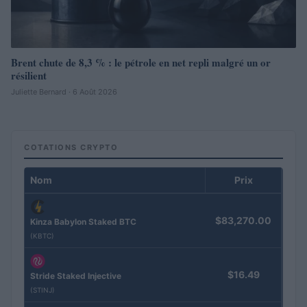
Brent chute de 8,3 % : le pétrole en net repli malgré un or
résilient
Juliette Bernard · 6 Août 2026
COTATIONS CRYPTO
Nom
Prix
$83,270.00
Kinza Babylon Staked BTC
(KBTC)
$16.49
Stride Staked Injective
(STINJ)