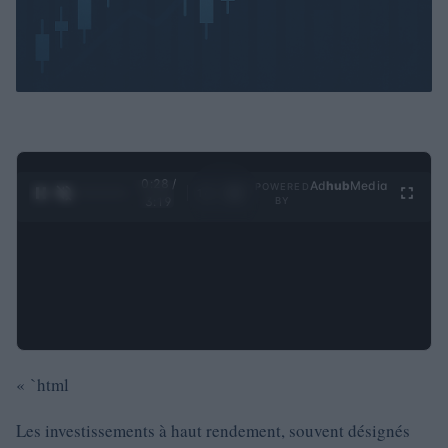
0:29 /
Ad
hub
Media
POWERED
1
/
4
3:19
BY
« `html
Les investissements à haut rendement, souvent désignés