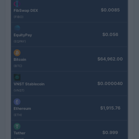
$0.0085
FibSwap DEX
(FIBO)
$0.056
EquityPay
(EQPAY)
$64,962.00
Bitcoin
(BTC)
$0.000040
VNST Stablecoin
(VNST)
$1,915.76
Ethereum
(ETH)
$0.999
Tether