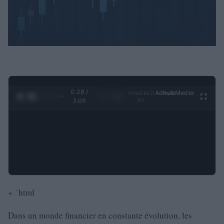
0:29 /
Ad
hub
Media
POWERED
1
/
4
3:09
BY
« `html
Dans un monde financier en constante évolution, les