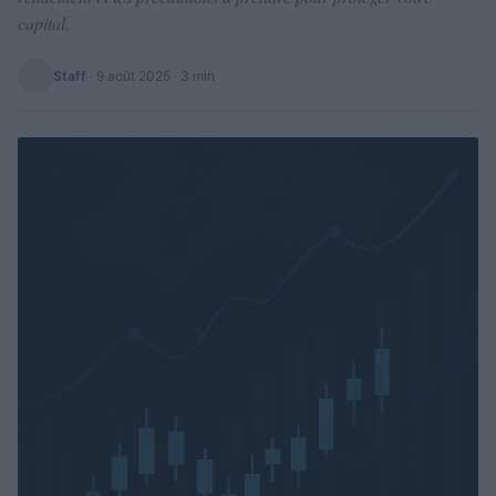
capital.
Staff
·
9 août 2025
· 3 min