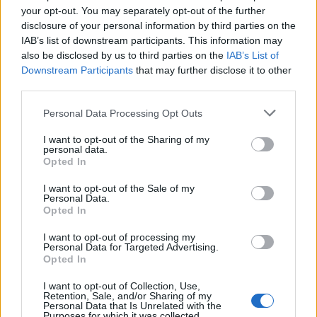
your opt-out. You may separately opt-out of the further
disclosure of your personal information by third parties on the
IAB’s list of downstream participants. This information may
also be disclosed by us to third parties on the
IAB’s List of
Downstream Participants
that may further disclose it to other
third parties.
Continuez la lecture
Please note that this website/app uses one or more Google
Personal Data Processing Opt Outs
services and may gather and store information including but
NEWS
not limited to your visit or usage behaviour. You may click to
I want to opt-out of the Sharing of my
personal data.
grant or deny consent to Google and its third-party tags to
Opted In
use your data for below specified purposes in below Google
consent section.
I want to opt-out of the Sale of my
Personal Data.
Opted In
I want to opt-out of processing my
Personal Data for Targeted Advertising.
Opted In
I want to opt-out of Collection, Use,
Retention, Sale, and/or Sharing of my
Personal Data that Is Unrelated with the
Purposes for which it was collected.