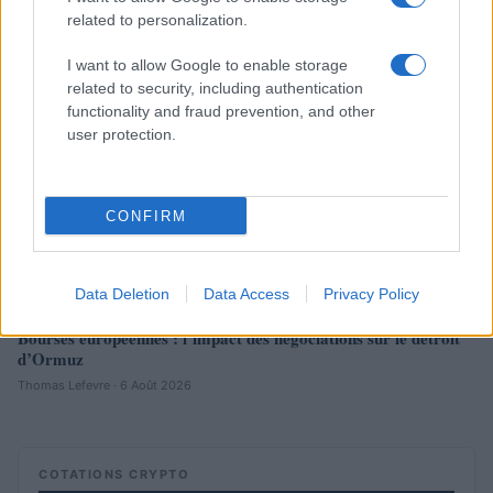
related to personalization.
NEWS
I want to allow Google to enable storage
related to security, including authentication
functionality and fraud prevention, and other
user protection.
CONFIRM
Data Deletion
Data Access
Privacy Policy
Bourses européennes : l’impact des négociations sur le détroit
d’Ormuz
Thomas Lefevre · 6 Août 2026
COTATIONS CRYPTO