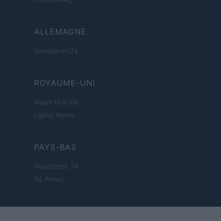
ALLEMAGNE
Investieren24
ROYAUME-UNI
News Hub UK
Lgbtq News
PAYS-BAS
Investeren 24
NL Newz