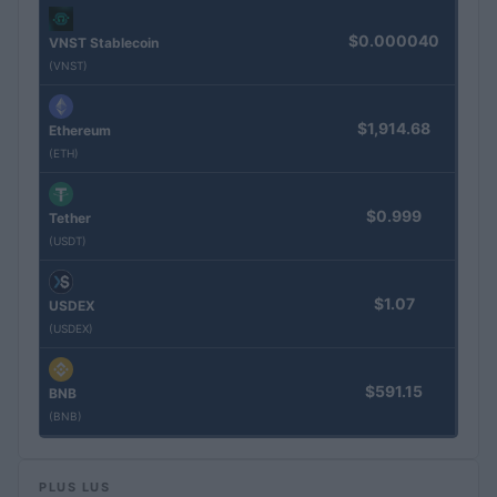
$0.000040
VNST Stablecoin
(VNST)
$1,914.68
Ethereum
(ETH)
$0.999
Tether
(USDT)
$1.07
USDEX
(USDEX)
$591.15
BNB
(BNB)
PLUS LUS