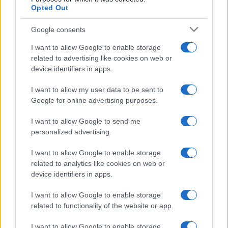
Opted Out
Brent chute de 8,3% : les matières premières corrigent en août
2026
Google consents
Juliette Bernard · 7 Août 2026
I want to allow Google to enable storage
NEWS
related to advertising like cookies on web or
device identifiers in apps.
I want to allow my user data to be sent to
Google for online advertising purposes.
I want to allow Google to send me
personalized advertising.
I want to allow Google to enable storage
related to analytics like cookies on web or
device identifiers in apps.
I want to allow Google to enable storage
Brent chute de 8,3 % : le pétrole en net repli malgré un or
related to functionality of the website or app.
résilient
Juliette Bernard · 6 Août 2026
I want to allow Google to enable storage