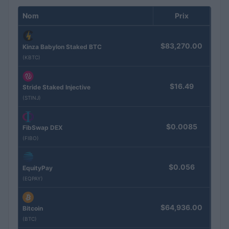
Nom
Prix
$83,270.00
Kinza Babylon Staked BTC
(KBTC)
$16.49
Stride Staked Injective
(STINJ)
$0.0085
FibSwap DEX
(FIBO)
$0.056
EquityPay
(EQPAY)
$64,936.00
Bitcoin
(BTC)