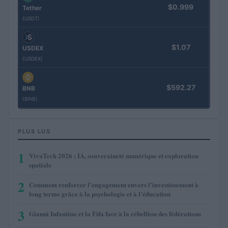
$0.999
Tether
(USDT)
$1.07
USDEX
(USDEX)
$592.27
BNB
(BNB)
PLUS LUS
1
VivaTech 2026 : IA, souveraineté numérique et exploration
spatiale
2
Comment renforcer l’engagement envers l’investissement à
long terme grâce à la psychologie et à l’éducation
3
Gianni Infantino et la Fifa face à la rébellion des fédérations