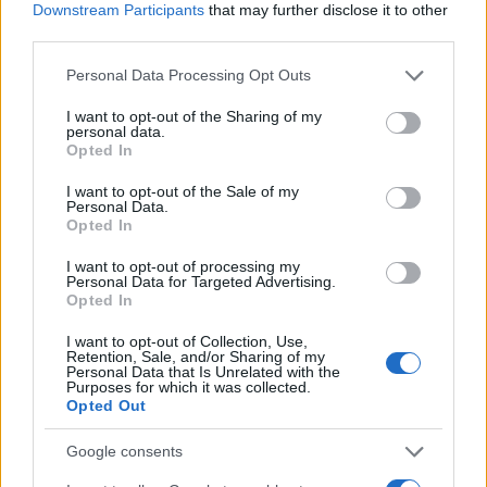
Downstream Participants
that may further disclose it to other
third parties.
NEWS
Please note that this website/app uses one or more Google
Personal Data Processing Opt Outs
services and may gather and store information including but
not limited to your visit or usage behaviour. You may click to
I want to opt-out of the Sharing of my
personal data.
grant or deny consent to Google and its third-party tags to
Opted In
use your data for below specified purposes in below Google
consent section.
I want to opt-out of the Sale of my
Personal Data.
Opted In
I want to opt-out of processing my
Personal Data for Targeted Advertising.
Opted In
Brent chute de 8,3 % : le pétrole en net repli malgré un or
I want to opt-out of Collection, Use,
résilient
Retention, Sale, and/or Sharing of my
Personal Data that Is Unrelated with the
Juliette Bernard · 6 Août 2026
Purposes for which it was collected.
Opted Out
NEWS
Google consents