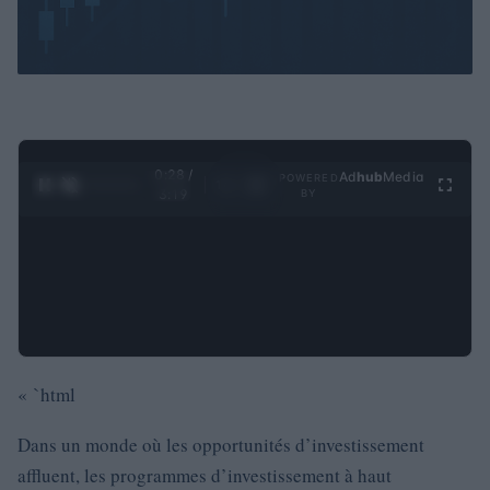
0:29 /
Ad
hub
Media
POWERED
1
/
4
3:19
BY
« `html
Dans un monde où les opportunités d’investissement
affluent, les programmes d’investissement à haut