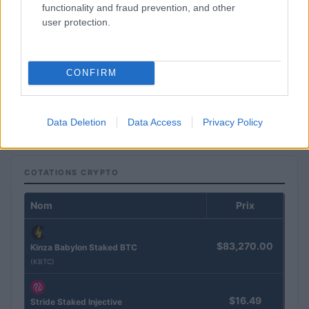
functionality and fraud prevention, and other
user protection.
CONFIRM
Brent chute de 8,46% : les matières premières corrigent
Juliette Bernard · 4 Août 2026
Data Deletion
Data Access
Privacy Policy
COTATIONS CRYPTO
Nom
Prix
$83,270.00
Kinza Babylon Staked BTC
(KBTC)
$16.49
Stride Staked Injective