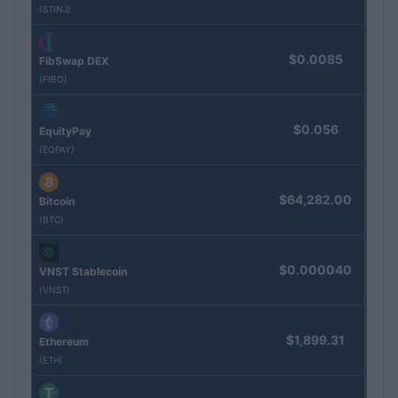
(STINJ)
$0.0085
FibSwap DEX
(FIBO)
$0.056
EquityPay
(EQPAY)
$64,282.00
Bitcoin
(BTC)
$0.000040
VNST Stablecoin
(VNST)
$1,899.31
Ethereum
(ETH)