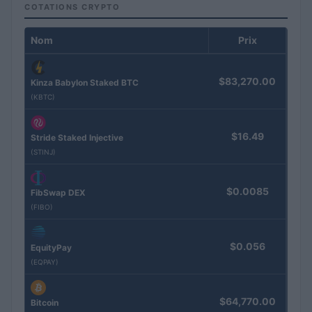
COTATIONS CRYPTO
Nom
Prix
$83,270.00
Kinza Babylon Staked BTC
(KBTC)
$16.49
Stride Staked Injective
(STINJ)
$0.0085
FibSwap DEX
(FIBO)
$0.056
EquityPay
(EQPAY)
$64,770.00
Bitcoin