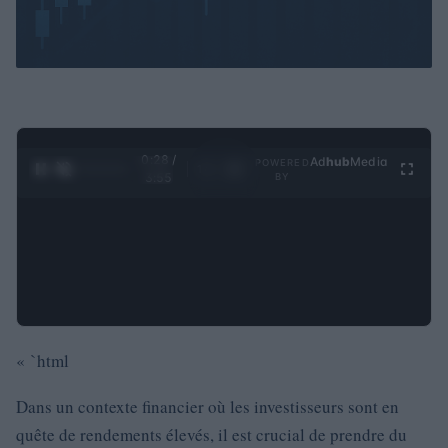
0:29 /
Ad
hub
Media
POWERED
1
/
4
3:55
BY
« `html
Dans un contexte financier où les investisseurs sont en
quête de rendements élevés, il est crucial de prendre du