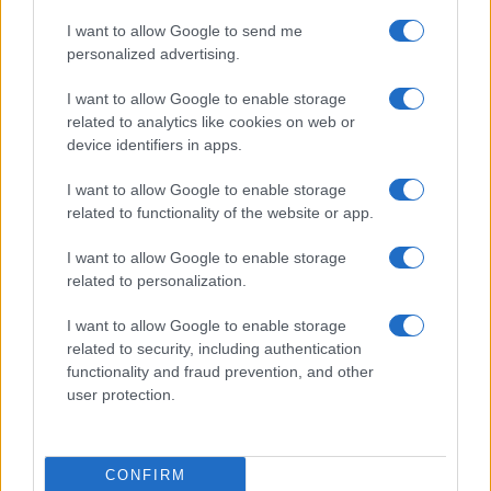
I want to allow Google to send me
personalized advertising.
La guerre des géants de la tech : Apple contre OpenAI
I want to allow Google to enable storage
Juliette Bernard · 7 Août 2026
related to analytics like cookies on web or
device identifiers in apps.
NEWS
I want to allow Google to enable storage
related to functionality of the website or app.
I want to allow Google to enable storage
related to personalization.
I want to allow Google to enable storage
related to security, including authentication
functionality and fraud prevention, and other
user protection.
Brent chute de 8,3% : les matières premières corrigent en août
2026
CONFIRM