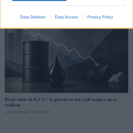
Juliette Bernard · 7 Août 2026
Data Deletion
Data Access
Privacy Policy
NEWS
Brent chute de 8,3 % : le pétrole en net repli malgré un or
résilient
Juliette Bernard · 6 Août 2026