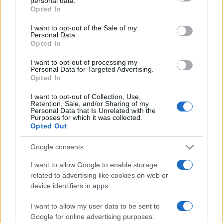
personal data.
grant or deny consent to Google and its third-party tags to
Opted In
use your data for below specified purposes in below Google
consent section.
I want to opt-out of the Sale of my
Personal Data.
Opted In
I want to opt-out of processing my
Personal Data for Targeted Advertising.
Opted In
Continuez la lecture
I want to opt-out of Collection, Use,
Retention, Sale, and/or Sharing of my
Personal Data that Is Unrelated with the
Purposes for which it was collected.
NEWS
Opted Out
Google consents
I want to allow Google to enable storage
related to advertising like cookies on web or
device identifiers in apps.
I want to allow my user data to be sent to
Google for online advertising purposes.