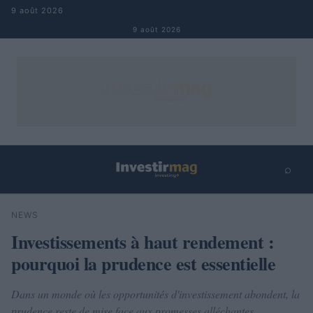
Aller au contenu
9 août 2026
9 août 2026
⌕
×
⌕
NEWS
Rechercher
Investissements à haut rendement :
pourquoi la prudence est essentielle
Dans un monde où les opportunités d'investissement abondent, la
prudence reste de mise face aux promesses alléchantes.