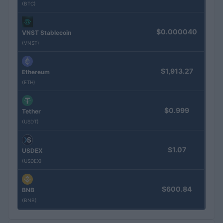
(BTC)
$0.000040
VNST Stablecoin
(VNST)
$1,913.27
Ethereum
(ETH)
$0.999
Tether
(USDT)
$1.07
USDEX
(USDEX)
$600.84
BNB
(BNB)