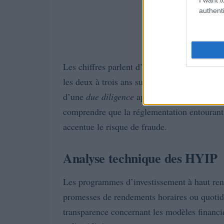
authenti
Les chiffres parlent d’eux-mêmes : selon di
les deux à trois ans suivant leur lancement.
d’une
due diligence
approfondie avant de s’en
comprendre que la réglementation entourant 
accentue le risque de fraude.
Analyse technique des HYIP
Les programmes d’investissement à haut ren
promesses de rendements horaires ou quotid
transparence concernant les modèles financier