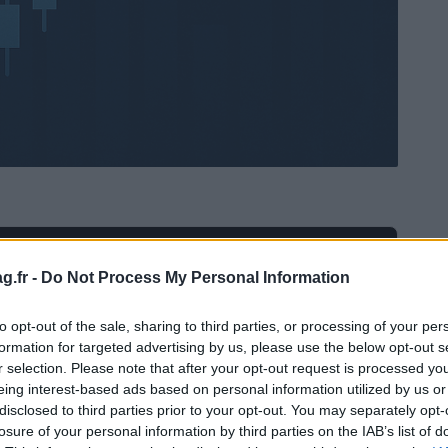
Ad
hub
Media
POWERED BY
g.fr -
Do Not Process My Personal Information
to opt-out of the sale, sharing to third parties, or processing of your per
formation for targeted advertising by us, please use the below opt-out s
r selection. Please note that after your opt-out request is processed y
eing interest-based ads based on personal information utilized by us or
disclosed to third parties prior to your opt-out. You may separately opt-
losure of your personal information by third parties on the IAB’s list of