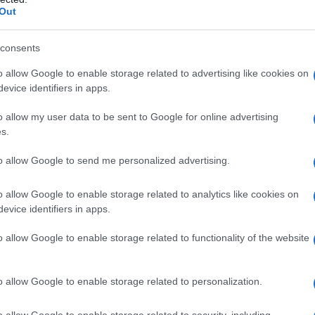
Out
ux. Effectivement, les HYIP fonctionnent fréquemment
es nouveaux investisseurs sont utilisés pour
consents
 de rentabilité, mais inévitablement, la majorité de ces
o allow Google to enable storage related to advertising like cookies on
tes financières considérables pour de nombreux
evice identifiers in apps.
o allow my user data to be sent to Google for online advertising
s.
to allow Google to send me personalized advertising.
o allow Google to enable storage related to analytics like cookies on
evice identifiers in apps.
o allow Google to enable storage related to functionality of the website
o allow Google to enable storage related to personalization.
o allow Google to enable storage related to security, including