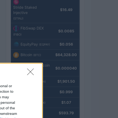
Stride Staked
$16.49
Injective
(STINJ)
FibSwap DEX
$0.0085
(FIBO)
EquityPay
$0.056
(EQPAY)
Bitcoin
$64,328.00
(BTC)
VNST Stablecoin
$0.000040
(VNST)
Ethereum
$1,901.50
(ETH)
sonal or
ection to
Tether
$0.999
(USDT)
ou may
USDEX
$1.07
 personal
(USDEX)
out of the
BNB
$593.79
 downstream
(BNB)