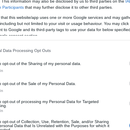
. This information may also be disclosed by us to third parties on the
IA
Participants
that may further disclose it to other third parties.
 that this website/app uses one or more Google services and may gath
ent appelés par l’acronyme HYIP (High-Yield
including but not limited to your visit or usage behaviour. You may click 
investisseurs en promettant des retours sur
 to Google and its third-party tags to use your data for below specifi
is attention, il est primordial d’aborder ces
ogle consent section.
Cela est d’autant plus vrai à la lumière des leçons
l Data Processing Opt Outs
er celle de 2008. Dans cet article, nous allons explorer
e d’investissement, tout en mettant l’accent sur les
o opt-out of the Sharing of my personal data.
 adopter.
In
o opt-out of the Sale of my Personal Data.
nts à haut rendement
In
to opt-out of processing my Personal Data for Targeted
 j’ai constaté que les projets d’investissement à haut
ing.
In
tabilité économique, attirant ceux qui cherchent à
ins rapides peuvent être particulièrement séduisantes,
o opt-out of Collection, Use, Retention, Sale, and/or Sharing
ersonal Data that Is Unrelated with the Purposes for which it
e derrière chaque offre alléchante se cache souvent un
lected.