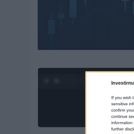
0:26 / 4:27
1
/
4
Investirma
If you wish 
sensitive in
confirm you
continue se
information 
further disc