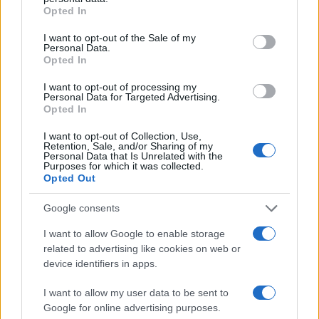
grant or deny consent to Google and its third-party tags to
Opted In
use your data for below specified purposes in below Google
consent section.
I want to opt-out of the Sale of my
La guerre des géants de la tech : Apple contre OpenAI
Personal Data.
Opted In
Juliette Bernard · 7 Août 2026
I want to opt-out of processing my
NEWS
Personal Data for Targeted Advertising.
Opted In
I want to opt-out of Collection, Use,
Retention, Sale, and/or Sharing of my
Personal Data that Is Unrelated with the
Purposes for which it was collected.
Opted Out
Google consents
I want to allow Google to enable storage
related to advertising like cookies on web or
device identifiers in apps.
Brent chute de 8,3% : les matières premières corrigent en août
I want to allow my user data to be sent to
2026
Google for online advertising purposes.