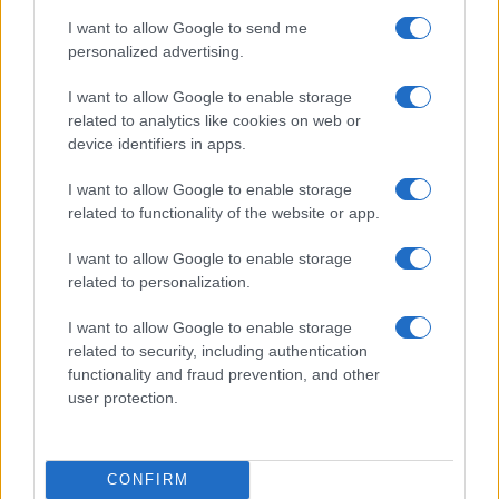
Juliette Bernard · 7 Août 2026
I want to allow Google to send me
personalized advertising.
NEWS
I want to allow Google to enable storage
related to analytics like cookies on web or
device identifiers in apps.
I want to allow Google to enable storage
related to functionality of the website or app.
I want to allow Google to enable storage
related to personalization.
I want to allow Google to enable storage
related to security, including authentication
Brent chute de 8,3 % : le pétrole en net repli malgré un or
functionality and fraud prevention, and other
résilient
user protection.
Juliette Bernard · 6 Août 2026
CONFIRM