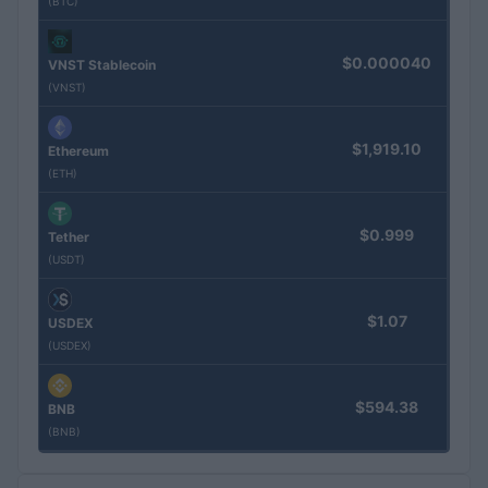
(BTC)
$0.000040
VNST Stablecoin
(VNST)
$1,919.10
Ethereum
(ETH)
$0.999
Tether
(USDT)
$1.07
USDEX
(USDEX)
$594.38
BNB
(BNB)