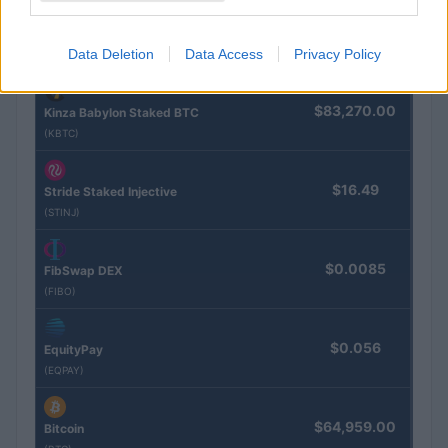
COTATIONS CRYPTO
Nom
Prix
Data Deletion
Data Access
Privacy Policy
$83,270.00
Kinza Babylon Staked BTC
(KBTC)
$16.49
Stride Staked Injective
(STINJ)
$0.0085
FibSwap DEX
(FIBO)
$0.056
EquityPay
(EQPAY)
$64,959.00
Bitcoin