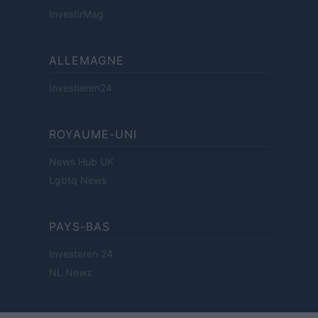
InvestirMag
ALLEMAGNE
Investieren24
ROYAUME-UNI
News Hub UK
Lgbtq News
PAYS-BAS
Investeren 24
NL Newz