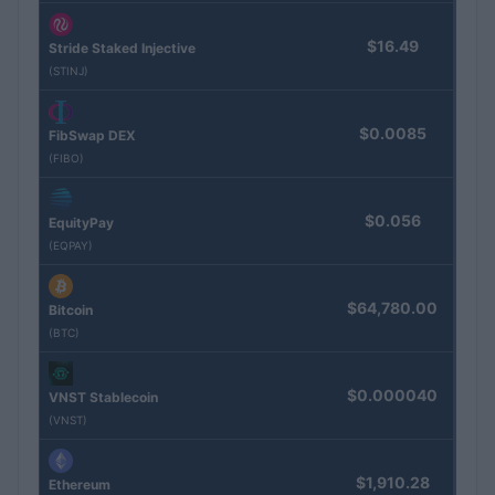
$16.49
Stride Staked Injective
(STINJ)
$0.0085
FibSwap DEX
(FIBO)
$0.056
EquityPay
(EQPAY)
$64,780.00
Bitcoin
(BTC)
$0.000040
VNST Stablecoin
(VNST)
$1,910.28
Ethereum