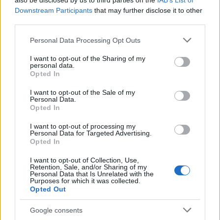
also be disclosed by us to third parties on the
IAB’s List of
Downstream Participants
that may further disclose it to other
third parties.
Please note that this website/app uses one or more Google
Personal Data Processing Opt Outs
services and may gather and store information including but
Comment et où acheter Blockchain Cuties
not limited to your visit or usage behaviour. You may click to
I want to opt-out of the Sharing of my
personal data.
Universe Governance (BCUG) – Un guide simple
grant or deny consent to Google and its third-party tags to
Opted In
étape par étape
use your data for below specified purposes in below Google
consent section.
I want to opt-out of the Sale of my
Giorgia Stromeo · 13 Août 2021
Personal Data.
Opted In
I want to opt-out of processing my
Personal Data for Targeted Advertising.
Opted In
I want to opt-out of Collection, Use,
Retention, Sale, and/or Sharing of my
Personal Data that Is Unrelated with the
Purposes for which it was collected.
Opted Out
Google consents