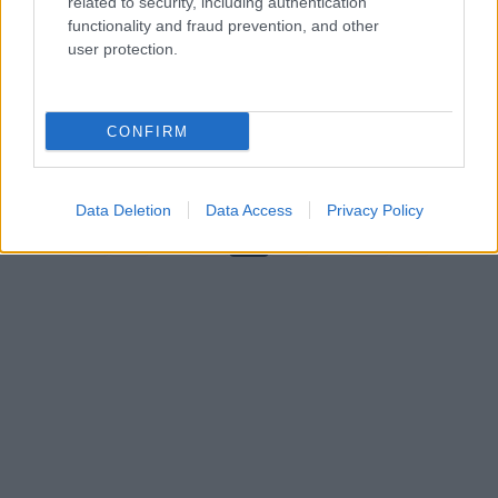
related to security, including authentication
functionality and fraud prevention, and other
user protection.
Ce que nous savons avec le hard fork Ethereum
CONFIRM
London
Giorgia Stromeo · 12 Août 2021
Data Deletion
Data Access
Privacy Policy
←
1
…
340
341
342
…
364
→