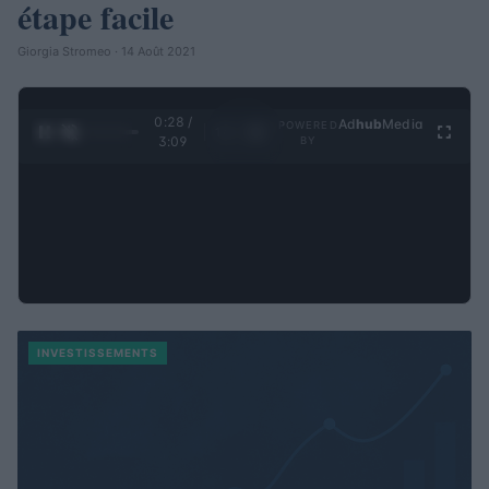
étape facile
Giorgia Stromeo · 14 Août 2021
0:29 /
Ad
hub
Media
POWERED
1
/
4
3:09
BY
INVESTISSEMENTS