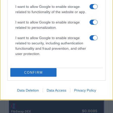
I want to allow Google to enable storage
related to functionality of the website or app.
Croissance du PIB : la France à 0,2 % au T2 2026, en dessous
de la moyenne européenne
I want to allow Google to enable storage
Juliette Bernard · 5 Août 2026
related to personalization.
I want to allow Google to enable storage
related to security, including authentication
COTATIONS CRYPTO
functionality and fraud prevention, and other
user protection.
Nom
Prix
$83,270.00
Kinza Babylon Staked BTC
CONFIRM
(KBTC)
Data Deletion
Data Access
Privacy Policy
$16.49
Stride Staked Injective
(STINJ)
$0.0085
FibSwap DEX