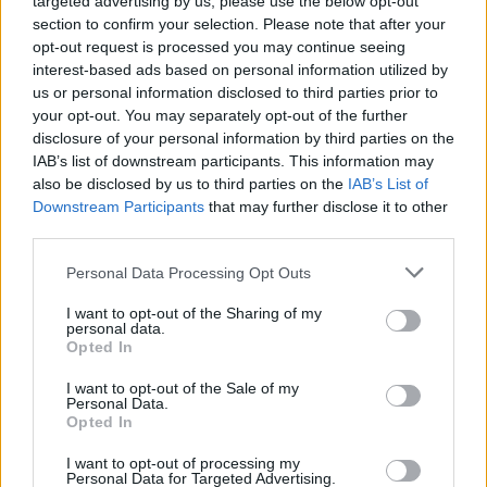
targeted advertising by us, please use the below opt-out
section to confirm your selection. Please note that after your
opt-out request is processed you may continue seeing
interest-based ads based on personal information utilized by
us or personal information disclosed to third parties prior to
your opt-out. You may separately opt-out of the further
disclosure of your personal information by third parties on the
IAB’s list of downstream participants. This information may
also be disclosed by us to third parties on the
IAB’s List of
Downstream Participants
that may further disclose it to other
third parties.
Découvrez les 11 principes clés des Bogleheads pour investir
intelligemment
Please note that this website/app uses one or more Google
Personal Data Processing Opt Outs
Juliette Bernard · 6 Août 2026
services and may gather and store information including but
not limited to your visit or usage behaviour. You may click to
I want to opt-out of the Sharing of my
personal data.
LA FINANCE
grant or deny consent to Google and its third-party tags to
Opted In
use your data for below specified purposes in below Google
consent section.
I want to opt-out of the Sale of my
Personal Data.
Opted In
I want to opt-out of processing my
Personal Data for Targeted Advertising.