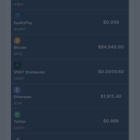
(FIBO)
$0.056
EquityPay
(EQPAY)
$64,940.00
Bitcoin
(BTC)
$0.000040
VNST Stablecoin
(VNST)
$1,915.40
Ethereum
(ETH)
$0.999
Tether
(USDT)