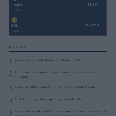
$1.07
USDEX
(USDEX)
$592.91
BNB
(BNB)
PLUS LUS
1
Combien payez-vous d’impôts à Monte-Carlo ?
2
Évolution des crypto-monnaies : entre maturité et perte
d’identité
3
Combien coûte l’envoi de 1000 euros avec MoneyGram ?
4
Yossi Ghinsberg: biographie, revenu et héritage
5
A quoi sert le code IBAN ? Tout ce que vous devez savoir sur les
acronymes, les exemples, la vérification et les dangers