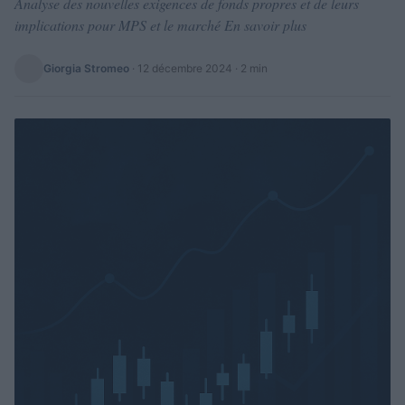
Analyse des nouvelles exigences de fonds propres et de leurs
implications pour MPS et le marché En savoir plus
Giorgia Stromeo
·
12 décembre 2024
· 2 min