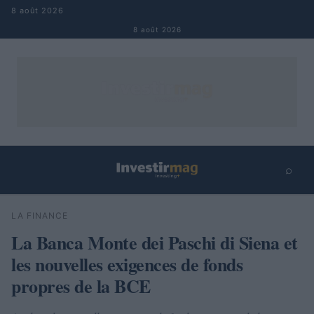
Aller au contenu
8 août 2026
8 août 2026
⌕
×
⌕
LA FINANCE
Rechercher
La Banca Monte dei Paschi di Siena et
les nouvelles exigences de fonds
propres de la BCE