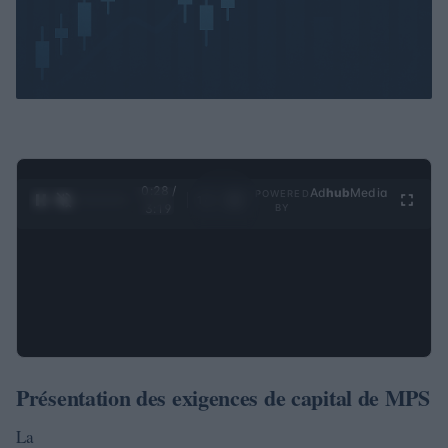
0:28 /
Ad
hub
Media
POWERED
1
/
4
3:19
BY
Présentation des exigences de capital de MPS
La