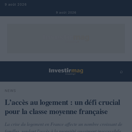
Aller au contenu
9 août 2026
9 août 2026
⌕
×
⌕
NEWS
Rechercher
L’accès au logement : un défi crucial
pour la classe moyenne française
La crise du logement en France affecte un nombre croissant de
familles, rendant l'accès à la propriété quasiment inaccessibile.