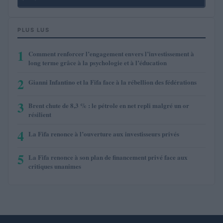
PLUS LUS
1
Comment renforcer l’engagement envers l’investissement à
long terme grâce à la psychologie et à l’éducation
2
Gianni Infantino et la Fifa face à la rébellion des fédérations
3
Brent chute de 8,3 % : le pétrole en net repli malgré un or
résilient
4
La Fifa renonce à l’ouverture aux investisseurs privés
5
La Fifa renonce à son plan de financement privé face aux
critiques unanimes