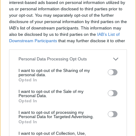
interest-based ads based on personal information utilized by
us or personal information disclosed to third parties prior to
your opt-out. You may separately opt-out of the further
disclosure of your personal information by third parties on the
IAB’s list of downstream participants. This information may
La guerre des géants de la tech : Apple contre OpenAI
also be disclosed by us to third parties on the
IAB’s List of
Downstream Participants
that may further disclose it to other
Juliette Bernard · 7 Août 2026
third parties.
NEWS
Please note that this website/app uses one or more Google
Personal Data Processing Opt Outs
services and may gather and store information including but
not limited to your visit or usage behaviour. You may click to
I want to opt-out of the Sharing of my
personal data.
grant or deny consent to Google and its third-party tags to
Opted In
use your data for below specified purposes in below Google
consent section.
I want to opt-out of the Sale of my
Personal Data.
Opted In
I want to opt-out of processing my
Personal Data for Targeted Advertising.
Opted In
I want to opt-out of Collection, Use,