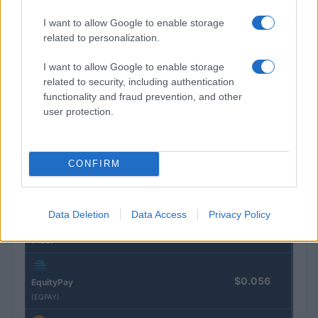
I want to allow Google to enable storage
related to personalization.
COTATIONS CRYPTO
I want to allow Google to enable storage
Nom
Prix
related to security, including authentication
functionality and fraud prevention, and other
user protection.
$83,270.00
Kinza Babylon Staked BTC
(KBTC)
CONFIRM
$16.49
Stride Staked Injective
(STINJ)
Data Deletion
Data Access
Privacy Policy
$0.0085
FibSwap DEX
(FIBO)
$0.056
EquityPay
(EQPAY)