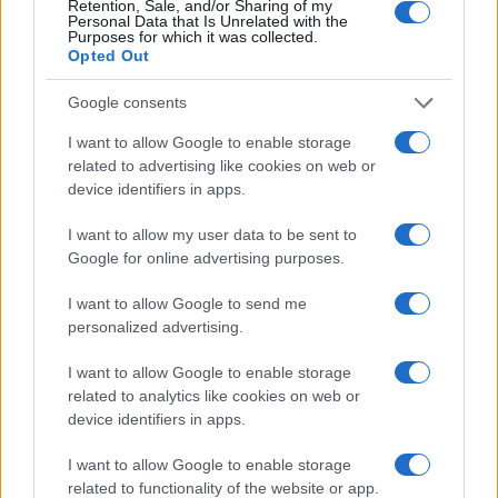
Retention, Sale, and/or Sharing of my
Brent chute de 8,3% : les matières premières corrigent en août
Personal Data that Is Unrelated with the
2026
Purposes for which it was collected.
Opted Out
Juliette Bernard · 7 Août 2026
Google consents
NEWS
I want to allow Google to enable storage
related to advertising like cookies on web or
device identifiers in apps.
I want to allow my user data to be sent to
Google for online advertising purposes.
I want to allow Google to send me
personalized advertising.
I want to allow Google to enable storage
related to analytics like cookies on web or
Brent chute de 8,3 % : le pétrole en net repli malgré un or
device identifiers in apps.
résilient
I want to allow Google to enable storage
Juliette Bernard · 6 Août 2026
related to functionality of the website or app.