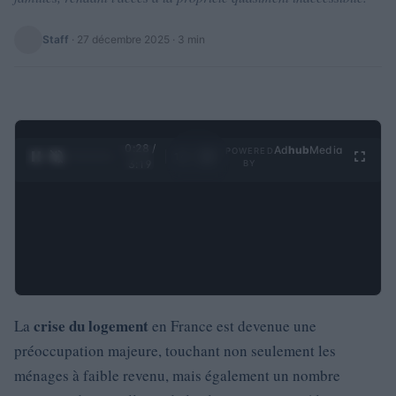
Staff
·
27 décembre 2025
· 3 min
0:29 /
Ad
hub
Media
POWERED
1
/
4
3:19
BY
crise du logement
La
en France est devenue une
préoccupation majeure, touchant non seulement les
ménages à faible revenu, mais également un nombre