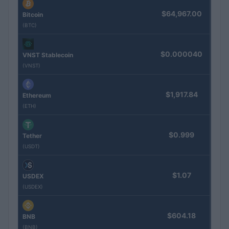
$64,967.00
Bitcoin
(BTC)
$0.000040
VNST Stablecoin
(VNST)
$1,917.84
Ethereum
(ETH)
$0.999
Tether
(USDT)
$1.07
USDEX
(USDEX)
$604.18
BNB
(BNB)