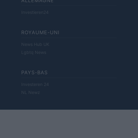
ALLEMAGNE
Investieren24
ROYAUME-UNI
News Hub UK
Lgbtq News
PAYS-BAS
Investeren 24
NL Newz