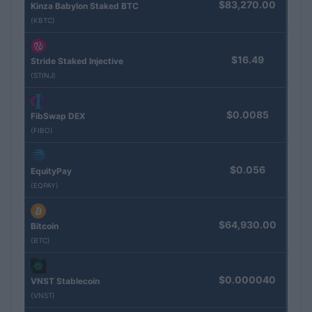
$83,270.00
Kinza Babylon Staked BTC
(KBTC)
$16.49
Stride Staked Injective
(STINJ)
$0.0085
FibSwap DEX
(FIBO)
$0.056
EquityPay
(EQPAY)
$64,930.00
Bitcoin
(BTC)
$0.000040
VNST Stablecoin
(VNST)