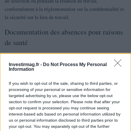
de sélection ou pendant la relation de travail,
conformément à la réglementation sur la confidentialité et
la sécurité sur le lieu de travail.
Documentation des absences pour raisons
de santé
Pour justifier les absences du travail pour raisons de santé,
Investirmag.fr -
Do Not Process My Personal
y compris pour des traitements contre le cancer, le salarié
Information
doit fournir une documentation certifiant les prestations de
santé reçues, sans préciser la pathologie ni le type de
If you wish to opt-out of the sale, sharing to third parties, or
traitement.
processing of your personal or sensitive information for
targeted advertising by us, please use the below opt-out
section to confirm your selection. Please note that after your
Droit à l’oubli et à l’adoption
opt-out request is processed you may continue seeing
oncologiques
interest-based ads based on personal information utilized by
us or personal information disclosed to third parties prior to
your opt-out. You may separately opt-out of the further
Lors des enquêtes d’adoption, les informations sur les