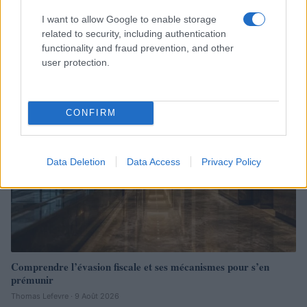
I want to allow Google to enable storage
related to security, including authentication
Continuez la lecture
functionality and fraud prevention, and other
user protection.
FISCO
CONFIRM
Data Deletion
Data Access
Privacy Policy
Comprendre l’évasion fiscale et ses mécanismes pour s’en
prémunir
Thomas Lefevre · 9 Août 2026