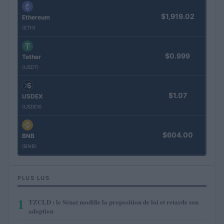
$1,919.02
Ethereum
(ETH)
$0.999
Tether
(USDT)
$1.07
USDEX
(USDEX)
$604.00
BNB
(BNB)
PLUS LUS
1
TZCLD : le Sénat modifie la proposition de loi et retarde son
adoption