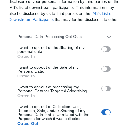
disclosure of your personal information by third parties on the
pathologies oncologiques antérieures ne peuvent pas être
IAB’s list of downstream participants. This information may
also be disclosed by us to third parties on the
IAB’s List of
communiquées si 10 ans se sont écoulés depuis la fin du
Downstream Participants
that may further disclose it to other
traitement, ou 5 ans si la maladie est survenue avant l’âge
third parties.
de 21 ans.
Please note that this website/app uses one or more Google
Personal Data Processing Opt Outs
services and may gather and store information including but
Garanties relatives au respect du droit à
not limited to your visit or usage behaviour. You may click to
I want to opt-out of the Sharing of my
personal data.
grant or deny consent to Google and its third-party tags to
l’oubli oncologique
Opted In
use your data for below specified purposes in below Google
consent section.
I want to opt-out of the Sale of my
Le garant de la protection des données personnelles est
Personal Data.
Opted In
chargé de superviser l’application des règles relatives à
l’oubli oncologique, en veillant au respect des droits des
I want to opt-out of processing my
Personal Data for Targeted Advertising.
citoyens.
Opted In
I want to opt-out of Collection, Use,
Retention, Sale, and/or Sharing of my
Personal Data that Is Unrelated with the
Purposes for which it was collected.
AUTEUR
Giorgia Stromeo
Opted Out