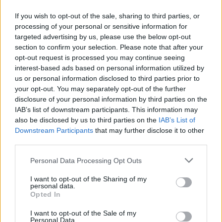
Continuez la lecture
If you wish to opt-out of the sale, sharing to third parties, or
processing of your personal or sensitive information for
targeted advertising by us, please use the below opt-out
CRYPTO-MONNAIES
section to confirm your selection. Please note that after your
opt-out request is processed you may continue seeing
interest-based ads based on personal information utilized by
us or personal information disclosed to third parties prior to
your opt-out. You may separately opt-out of the further
disclosure of your personal information by third parties on the
IAB’s list of downstream participants. This information may
also be disclosed by us to third parties on the
IAB’s List of
Downstream Participants
that may further disclose it to other
third parties.
Please note that this website/app uses one or more Google
Personal Data Processing Opt Outs
services and may gather and store information including but
Retour des capitaux institutionnels : Bitcoin et Ethereum en tête
not limited to your visit or usage behaviour. You may click to
I want to opt-out of the Sharing of my
personal data.
des ETF crypto
grant or deny consent to Google and its third-party tags to
Opted In
use your data for below specified purposes in below Google
Camille Durand · 7 Août 2026
consent section.
I want to opt-out of the Sale of my
Personal Data.
CRYPTO-MONNAIES