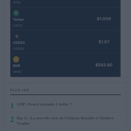
(ETH)
$1.000
Tether
(USDT)
$1.07
USDEX
(USDEX)
$593.80
BNB
(BNB)
PLUS LUS
1
AMP : Peut-il atteindre 1 dollar ?
2
Day 1s : La nouvelle série de Cristiano Ronaldo et Matthew
Vaughn