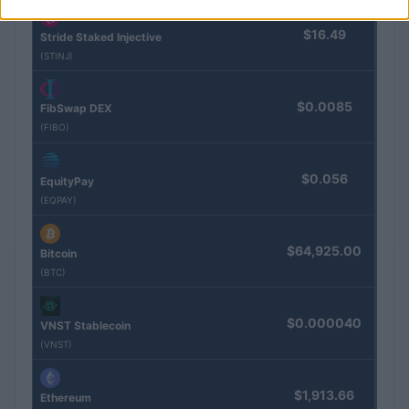
$16.49
Stride Staked Injective
(STINJ)
$0.0085
FibSwap DEX
(FIBO)
$0.056
EquityPay
(EQPAY)
$64,925.00
Bitcoin
(BTC)
$0.000040
VNST Stablecoin
(VNST)
$1,913.66
Ethereum