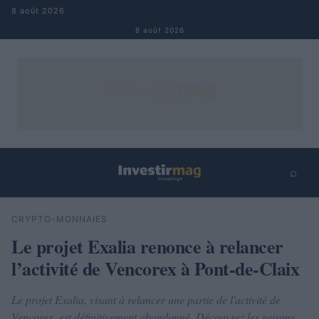
Aller au contenu
8 août 2026
8 août 2026
⌕
×
⌕
CRYPTO-MONNAIES
Rechercher
Le projet Exalia renonce à relancer
l’activité de Vencorex à Pont-de-Claix
Le projet Exalia, visant à relancer une partie de l'activité de
Vencorex, est définitivement abandonné. Découvrez les raisons