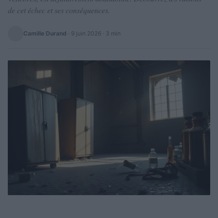
de cet échec et ses conséquences.
Camille Durand
·
9 juin 2026
· 3 min