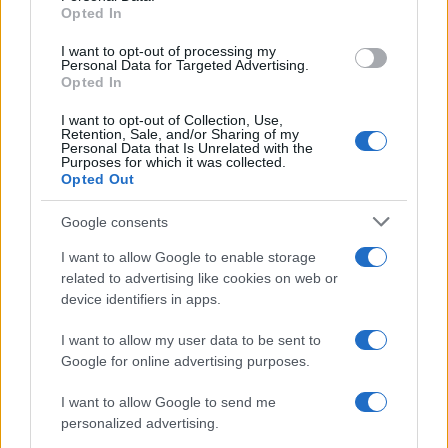
Opted In
I want to opt-out of processing my
Personal Data for Targeted Advertising.
Opted In
I want to opt-out of Collection, Use,
Retention, Sale, and/or Sharing of my
Personal Data that Is Unrelated with the
Purposes for which it was collected.
Opted Out
Google consents
I want to allow Google to enable storage
Vladimir Poutine autorise le commerce des cryptomonnaies en
related to advertising like cookies on web or
Russie à partir du 1er septembre
device identifiers in apps.
Juliette Bernard · 7 Août 2026
I want to allow my user data to be sent to
Google for online advertising purposes.
CRYPTO-MONNAIES
I want to allow Google to send me
personalized advertising.