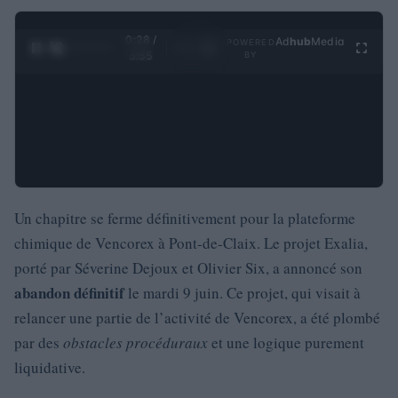
0:28 /
Ad
hub
Media
POWERED
1
/
4
3:55
BY
Un chapitre se ferme définitivement pour la plateforme
chimique de Vencorex à Pont-de-Claix. Le projet Exalia,
porté par Séverine Dejoux et Olivier Six, a annoncé son
abandon définitif
le mardi 9 juin. Ce projet, qui visait à
relancer une partie de l’activité de Vencorex, a été plombé
par des
obstacles procéduraux
et une logique purement
liquidative.