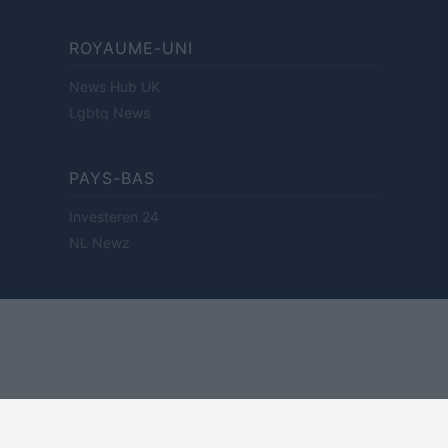
ROYAUME-UNI
News Hub UK
Lgbtq News
PAYS-BAS
Investeren 24
NL Newz