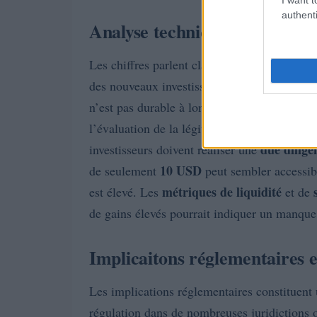
authenti
Analyse technique et métriq
Les chiffres parlent clair : la plupart des 
des nouveaux investisseurs sont utilisés pour
n’est pas durable à long terme. De plus, l’
l’évaluation de la légitimité de ces program
due dilige
investisseurs doivent réaliser une
10 USD
de seulement
peut sembler accessibl
métriques de liquidité
est élevé. Les
et de
de gains élevés pourrait indiquer un manque
Implicaitons réglementaires et
Les implications réglementaires constituent u
régulation dans de nombreuses juridictions o