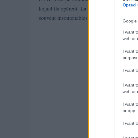
Opted 
lequel ils opèrent. La leçon principale tirée
souvent insoutenables et peuvent dissimuler 
Google 
I want t
web or d
I want t
purpose
I want 
I want t
web or d
I want t
or app.
I want t
I want t