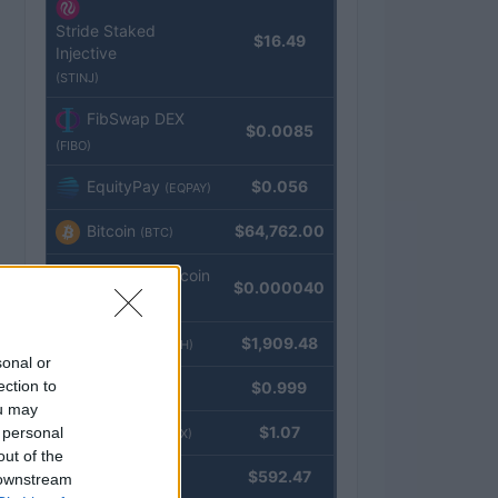
Stride Staked
$16.49
Injective
(STINJ)
FibSwap DEX
$0.0085
(FIBO)
EquityPay
$0.056
(EQPAY)
Bitcoin
$64,762.00
(BTC)
VNST Stablecoin
$0.000040
(VNST)
Ethereum
$1,909.48
(ETH)
sonal or
ection to
Tether
$0.999
(USDT)
ou may
USDEX
$1.07
 personal
(USDEX)
out of the
BNB
$592.47
 downstream
(BNB)