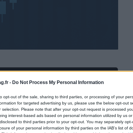
Ad
hub
Media
POWERED BY
g.fr -
Do Not Process My Personal Information
to opt-out of the sale, sharing to third parties, or processing of your per
formation for targeted advertising by us, please use the below opt-out s
r selection. Please note that after your opt-out request is processed y
eing interest-based ads based on personal information utilized by us or
disclosed to third parties prior to your opt-out. You may separately opt-
losure of your personal information by third parties on the IAB’s list of