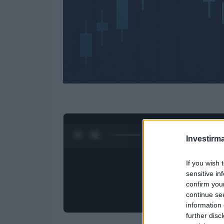
0:28 / 3:09
1
/
4
Investirma
If you wish 
sensitive in
confirm you
continue se
information 
further disc