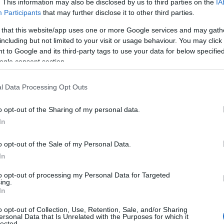
. This information may also be disclosed by us to third parties on the
IA
Participants
that may further disclose it to other third parties.
 that this website/app uses one or more Google services and may gath
itude règne, les programmes d’investissement à haut
including but not limited to your visit or usage behaviour. You may click 
n des investisseurs en quête de profits rapides. Ces
 to Google and its third-party tags to use your data for below specifi
45 % par mois
ordinaires, parfois jusqu’à
, mais une
ogle consent section.
urraient coûter cher à ceux qui ne prennent pas le
l Data Processing Opt Outs
rs investissements.
o opt-out of the Sharing of my personal data.
ence personnelle
In
o opt-out of the Sale of my Personal Data.
souvent observé comment les cycles économiques
In
crise financière de 2008
s la
, de nombreux
to opt-out of processing my Personal Data for Targeted
unités promettant des rendements élevés pour compenser
ing.
In
illent dans le secteur savent que les promesses de gains
ues exponentiels. L’analyse de programmes comme les
o opt-out of Collection, Use, Retention, Sale, and/or Sharing
ersonal Data that Is Unrelated with the Purposes for which it
hiffres, mais aussi de compréhension du contexte dans
lected.