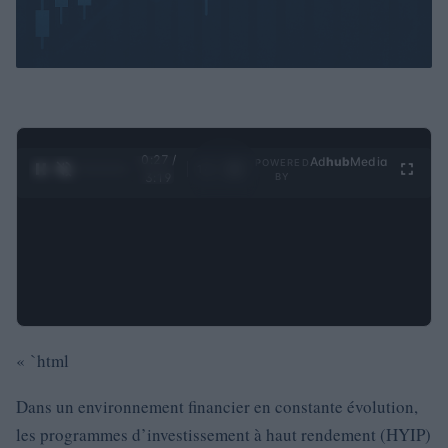
0:28 /
Ad
hub
Media
POWERED
1
/
4
3:19
BY
« `html
Dans un environnement financier en constante évolution,
les programmes d’investissement à haut rendement (HYIP)