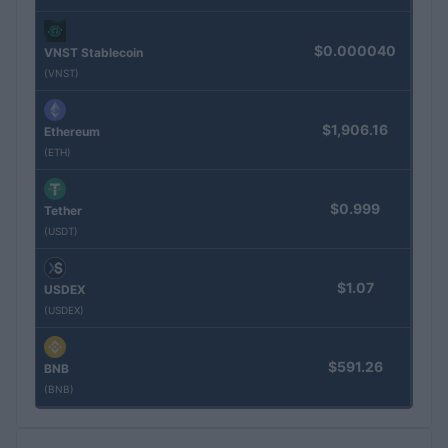
$0.000040
VNST Stablecoin
(VNST)
$1,906.16
Ethereum
(ETH)
$0.999
Tether
(USDT)
$1.07
USDEX
(USDEX)
$591.26
BNB
(BNB)