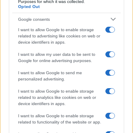
Purposes for which it was collected.
Opted Out
Brent chute de 8,3 % : le pétrole en net repli malgré un or
Google consents
résilient
I want to allow Google to enable storage
Juliette Bernard · 6 Août 2026
related to advertising like cookies on web or
device identifiers in apps.
NEWS
I want to allow my user data to be sent to
Google for online advertising purposes.
I want to allow Google to send me
personalized advertising.
I want to allow Google to enable storage
related to analytics like cookies on web or
device identifiers in apps.
I want to allow Google to enable storage
related to functionality of the website or app.
Bourses européennes : l’impact des négociations sur le détroit
d’Ormuz