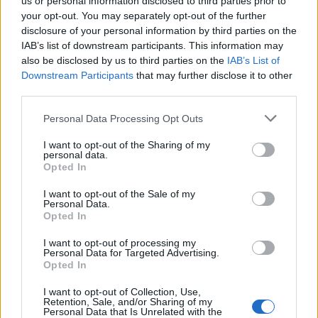
us or personal information disclosed to third parties prior to
your opt-out. You may separately opt-out of the further
disclosure of your personal information by third parties on the
IAB’s list of downstream participants. This information may
also be disclosed by us to third parties on the
IAB’s List of
Downstream Participants
that may further disclose it to other
third parties.
Please note that this website/app uses one or more Google
Personal Data Processing Opt Outs
Continuez la lecture
services and may gather and store information including but
not limited to your visit or usage behaviour. You may click to
I want to opt-out of the Sharing of my
personal data.
grant or deny consent to Google and its third-party tags to
NEWS
Opted In
use your data for below specified purposes in below Google
consent section.
I want to opt-out of the Sale of my
Personal Data.
Opted In
I want to opt-out of processing my
Personal Data for Targeted Advertising.
Opted In
I want to opt-out of Collection, Use,
Retention, Sale, and/or Sharing of my
Personal Data that Is Unrelated with the