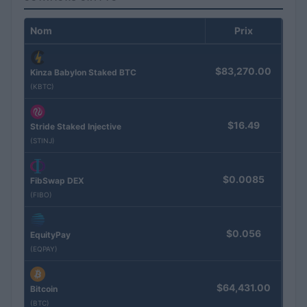
Nom
Prix
$83,270.00
Kinza Babylon Staked BTC
(KBTC)
$16.49
Stride Staked Injective
(STINJ)
$0.0085
FibSwap DEX
(FIBO)
$0.056
EquityPay
(EQPAY)
$64,431.00
Bitcoin
(BTC)