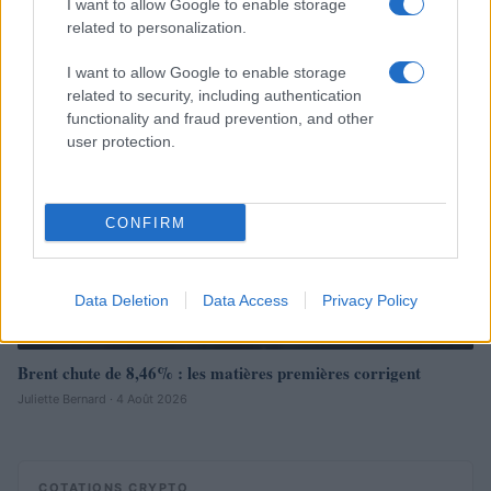
I want to allow Google to enable storage
Thomas Lefevre · 6 Août 2026
related to personalization.
NEWS
I want to allow Google to enable storage
related to security, including authentication
functionality and fraud prevention, and other
user protection.
CONFIRM
Data Deletion
Data Access
Privacy Policy
Brent chute de 8,46% : les matières premières corrigent
Juliette Bernard · 4 Août 2026
COTATIONS CRYPTO