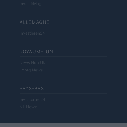
InvestirMag
ALLEMAGNE
Investieren24
ROYAUME-UNI
News Hub UK
Lgbtq News
PAYS-BAS
Investeren 24
NL Newz