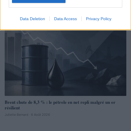
2026
Juliette Bernard · 7 Août 2026
Data Deletion
Data Access
Privacy Policy
NEWS
Brent chute de 8,3 % : le pétrole en net repli malgré un or
résilient
Juliette Bernard · 6 Août 2026