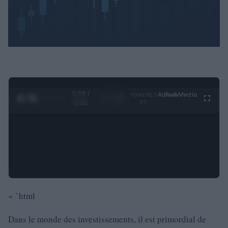
0:29 /
Ad
hub
Media
POWERED
1
/
4
3:55
BY
« `html
Dans le monde des investissements, il est primordial de