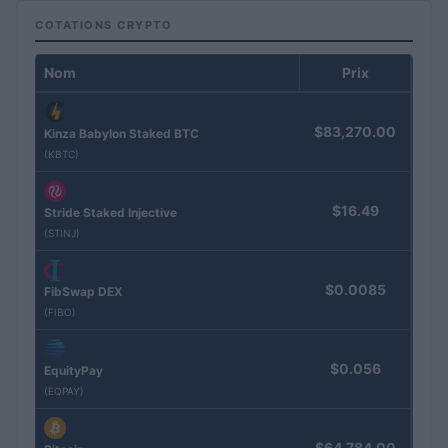
COTATIONS CRYPTO
Nom
Prix
$83,270.00
Kinza Babylon Staked BTC
(KBTC)
$16.49
Stride Staked Injective
(STINJ)
$0.0085
FibSwap DEX
(FIBO)
$0.056
EquityPay
(EQPAY)
$64,784.00