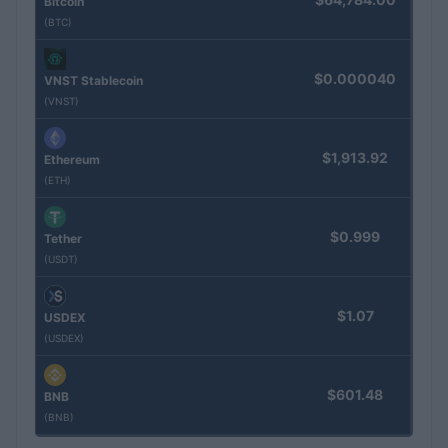
Bitcoin
(BTC)
$0.000040
VNST Stablecoin
(VNST)
$1,913.92
Ethereum
(ETH)
$0.999
Tether
(USDT)
$1.07
USDEX
(USDEX)
$601.48
BNB
(BNB)