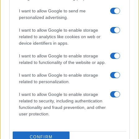
I want to allow Google to send me
personalized advertising.
La guerre des géants de la tech : Apple contre OpenAI
I want to allow Google to enable storage
Juliette Bernard · 7 Août 2026
related to analytics like cookies on web or
device identifiers in apps.
NEWS
I want to allow Google to enable storage
related to functionality of the website or app.
I want to allow Google to enable storage
related to personalization.
I want to allow Google to enable storage
related to security, including authentication
functionality and fraud prevention, and other
user protection.
Brent chute de 8,3% : les matières premières corrigent en août
CONFIRM