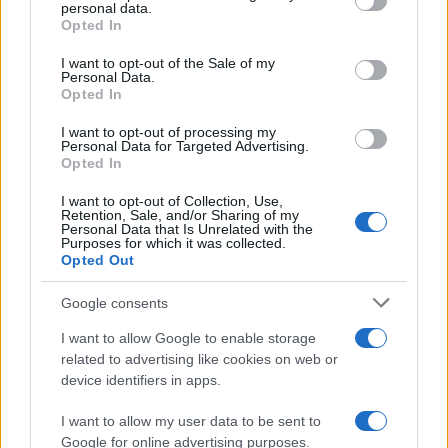
personal data.
grant or deny consent to Google and its third-party tags to
Opted In
use your data for below specified purposes in below Google
consent section.
I want to opt-out of the Sale of my
Personal Data.
Opted In
I want to opt-out of processing my
Personal Data for Targeted Advertising.
Opted In
Continuez la lecture
I want to opt-out of Collection, Use,
Retention, Sale, and/or Sharing of my
Personal Data that Is Unrelated with the
Purposes for which it was collected.
NEWS
Opted Out
Google consents
I want to allow Google to enable storage
related to advertising like cookies on web or
device identifiers in apps.
I want to allow my user data to be sent to
Google for online advertising purposes.