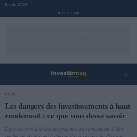
Aller au contenu
9 août 2026
9 août 2026
⌕
×
⌕
NEWS
Rechercher
Les dangers des investissements à haut
rendement : ce que vous devez savoir
Explorez les réalités des programmes d'investissement à haut
rendement et apprenez les leçons du passé pour des décisions