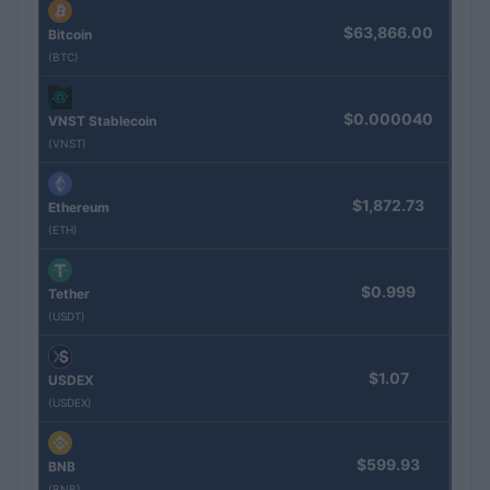
$63,866.00
Bitcoin
(BTC)
$0.000040
VNST Stablecoin
(VNST)
$1,872.73
Ethereum
(ETH)
$0.999
Tether
(USDT)
$1.07
USDEX
(USDEX)
$599.93
BNB
(BNB)