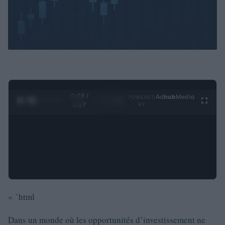
0:29 /
Ad
hub
Media
POWERED
1
/
4
4:27
BY
« `html
Dans un monde où les opportunités d’investissement ne