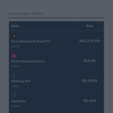
COTATIONS CRYPTO
Nom
Prix
$83,270.00
Kinza Babylon Staked BTC
(KBTC)
$16.49
Stride Staked Injective
(STINJ)
$0.0085
FibSwap DEX
(FIBO)
$0.056
EquityPay
(EQPAY)