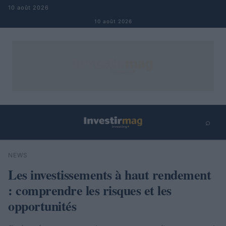
Aller au contenu
10 août 2026
10 août 2026
⌕
×
⌕
NEWS
Rechercher
Les investissements à haut rendement
: comprendre les risques et les
opportunités