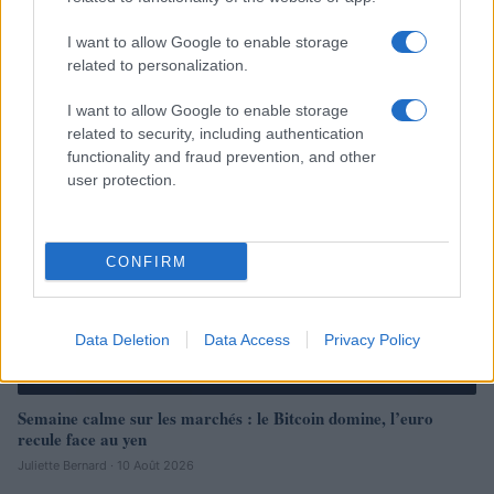
Incendies en France : comment la Fondation du Patrimoine et
Léna Situations aident les sinistrés
I want to allow Google to enable storage
Juliette Bernard · 10 Août 2026
related to personalization.
I want to allow Google to enable storage
NEWS
related to security, including authentication
functionality and fraud prevention, and other
user protection.
CONFIRM
Data Deletion
Data Access
Privacy Policy
Semaine calme sur les marchés : le Bitcoin domine, l’euro
recule face au yen
Juliette Bernard · 10 Août 2026