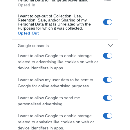
Personal Data for Targeted Advertising.
Opted In
I want to opt-out of Collection, Use,
Retention, Sale, and/or Sharing of my
Personal Data that Is Unrelated with the
Purposes for which it was collected.
Opted Out
Google consents
I want to allow Google to enable storage
related to advertising like cookies on web or
Brent chute de 8,3% : les matières premières corrigent en août
device identifiers in apps.
2026
Juliette Bernard · 7 Août 2026
I want to allow my user data to be sent to
Google for online advertising purposes.
NEWS
I want to allow Google to send me
personalized advertising.
I want to allow Google to enable storage
related to analytics like cookies on web or
device identifiers in apps.