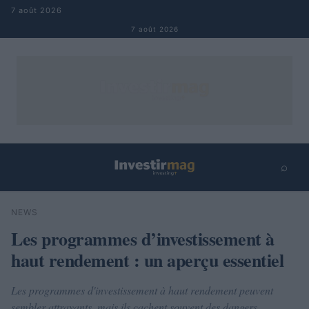
Aller au contenu
7 août 2026
7 août 2026
⌕
×
⌕
NEWS
Rechercher
Les programmes d’investissement à
haut rendement : un aperçu essentiel
Les programmes d'investissement à haut rendement peuvent
sembler attrayants, mais ils cachent souvent des dangers