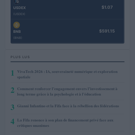
$1.07
USDEX
(USDEX)
$591.15
BNB
(BNB)
PLUS LUS
1
VivaTech 2026 : IA, souveraineté numérique et exploration
spatiale
2
Comment renforcer l’engagement envers l’investissement à
long terme grâce à la psychologie et à l’éducation
3
Gianni Infantino et la Fifa face à la rébellion des fédérations
4
La Fifa renonce à son plan de financement privé face aux
critiques unanimes