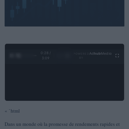
0:29 /
Ad
hub
Media
POWERED
1
/
4
3:09
BY
« `html
Dans un monde où la promesse de rendements rapides et