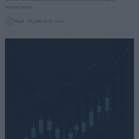
insoupçonnés.
Staff
·
30 juillet 2025
· 3 min