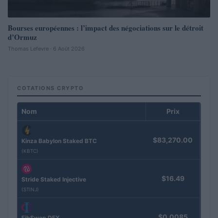
Bourses européennes : l’impact des négociations sur le détroit
d’Ormuz
Thomas Lefevre · 6 Août 2026
COTATIONS CRYPTO
Nom
Prix
$83,270.00
Kinza Babylon Staked BTC
(KBTC)
$16.49
Stride Staked Injective
(STINJ)
$0.0085
FibSwap DEX