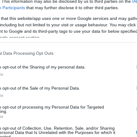
. This information may also be disclosed by us to third parties on the
IA
elligence artificielle
Participants
that may further disclose it to other third parties.
 that this website/app uses one or more Google services and may gath
dans des fonds dédiés à l’IA, il est crucial de se poser
including but not limited to your visit or usage behaviour. You may click 
 to Google and its third-party tags to use your data for below specifi
ogations doivent porter sur la capacité des entreprises
ogle consent section.
entrée élevées
et sur leur aptitude à tirer parti des
 qui réussissent à établir des fondations solides sont
l Data Processing Opt Outs
portants au fur et à mesure que le marché évolue.
o opt-out of the Sharing of my personal data.
In
o opt-out of the Sale of my Personal Data.
In
to opt-out of processing my Personal Data for Targeted
ing.
In
o opt-out of Collection, Use, Retention, Sale, and/or Sharing
ersonal Data that Is Unrelated with the Purposes for which it
lected.