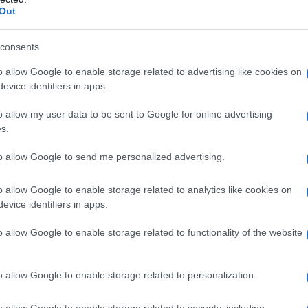
Out
consents
o allow Google to enable storage related to advertising like cookies on
evice identifiers in apps.
o allow my user data to be sent to Google for online advertising
ce des clients
s.
moats
 leur capacité à bâtir des
(zones protégées) à
to allow Google to send me personalized advertising.
 prise de notes ou les assistants de codage qui
o allow Google to enable storage related to analytics like cookies on
ifficultés si elles ne sont pas protégées des avancées
evice identifiers in apps.
chnologie, la
confiance
joue un rôle essentiel dans
o allow Google to enable storage related to functionality of the website
onstruit progressivement grâce à des relations, à
o allow Google to enable storage related to personalization.
onfiance de leurs clients en offrant des solutions
o allow Google to enable storage related to security, including