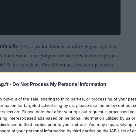
ificielle
(IA) a profondément modifié le paysage des
. Actuellement, une poignée de sociétés technologiques
 40 % de sa valeur. Parallèlement, les startups axées
 et affichent des valorisations impressionnantes.
g.fr -
Do Not Process My Personal Information
pprendre à différencier la qualité des fonds
dre non seulement les gestionnaires de fonds, mais
to opt-out of the sale, sharing to third parties, or processing of your per
formation for targeted advertising by us, please use the below opt-out s
ts niveaux de développement. Le défi clé réside dans la
r selection. Please note that after your opt-out request is processed y
identifier des valeurs durables au sein des portefeuilles
eing interest-based ads based on personal information utilized by us or
disclosed to third parties prior to your opt-out. You may separately opt-
losure of your personal information by third parties on the IAB’s list of