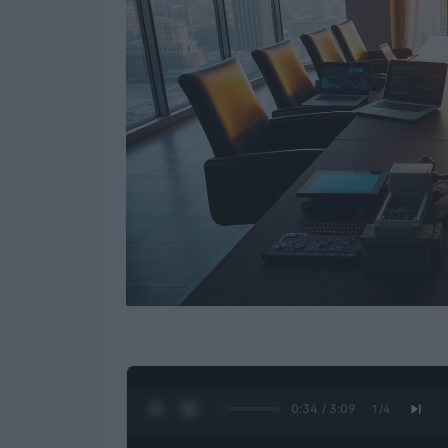
0:35 / 3:09
1
/
4