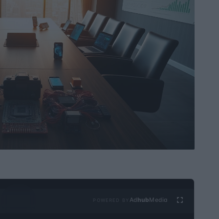
Ad
hub
Media
POWERED BY