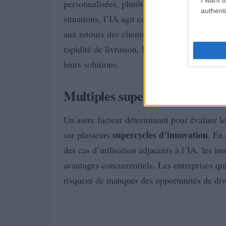
personnalisées, plutôt que des approches gén
authenti
situations, l’IA agit comme un catalyseur p
aux retours des clients. Contrairement à la 
rapidité de livraison, les meilleures entrepri
leurs solutions.
Multiples supercycles d’innov
Un autre facteur déterminant pour évaluer les
supercycles d’innovation
sur plusieurs
. En
des cas d’utilisation adjacents à l’IA, les in
avantages concurrentiels. Les entreprises q
risquent de manquer des opportunités de dive