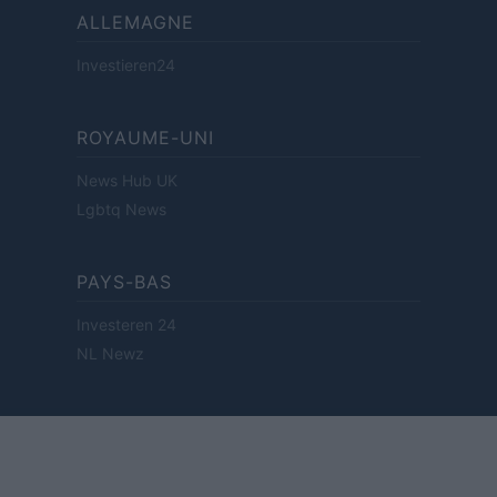
ALLEMAGNE
Investieren24
ROYAUME-UNI
News Hub UK
Lgbtq News
PAYS-BAS
Investeren 24
NL Newz