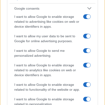
INVESTISSEMENTS
Google consents
I want to allow Google to enable storage
related to advertising like cookies on web or
device identifiers in apps.
I want to allow my user data to be sent to
Google for online advertising purposes.
I want to allow Google to send me
personalized advertising.
I want to allow Google to enable storage
Comparaison des comptes solo 401(k) et SEP IRA pour les
travailleurs indépendants
related to analytics like cookies on web or
device identifiers in apps.
Thomas Lefevre · 2 Août 2026
I want to allow Google to enable storage
related to functionality of the website or app.
COTATIONS CRYPTO
I want to allow Google to enable storage
related to personalization.