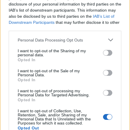
Investir dans les locations de vacances : est-ce le bon moment
disclosure of your personal information by third parties on the
en 2026 ?
IAB’s list of downstream participants. This information may
Thomas Lefevre · 6 Août 2026
also be disclosed by us to third parties on the
IAB’s List of
Downstream Participants
that may further disclose it to other
INVESTISSEMENTS
third parties.
Please note that this website/app uses one or more Google
Personal Data Processing Opt Outs
services and may gather and store information including but
not limited to your visit or usage behaviour. You may click to
I want to opt-out of the Sharing of my
personal data.
grant or deny consent to Google and its third-party tags to
Opted In
use your data for below specified purposes in below Google
consent section.
I want to opt-out of the Sale of my
Personal Data.
Opted In
I want to opt-out of processing my
Personal Data for Targeted Advertising.
Opted In
Comment évaluer les sociétés IA pour des investissements
durables
I want to opt-out of Collection, Use,
Retention, Sale, and/or Sharing of my
Juliette Bernard · 6 Août 2026
Personal Data that Is Unrelated with the
Purposes for which it was collected.
Opted Out