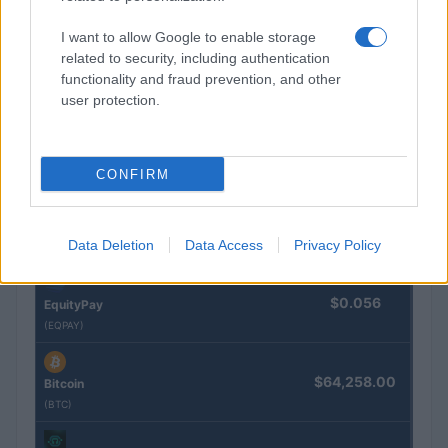
Nom
Prix
I want to allow Google to enable storage
related to security, including authentication
$83,270.00
Kinza Babylon Staked BTC
functionality and fraud prevention, and other
(KBTC)
user protection.
$16.49
Stride Staked Injective
(STINJ)
CONFIRM
$0.0085
FibSwap DEX
Data Deletion
Data Access
Privacy Policy
(FIBO)
$0.056
EquityPay
(EQPAY)
$64,258.00
Bitcoin
(BTC)