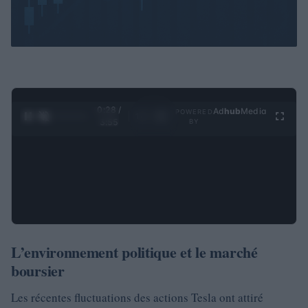
0:29 /
Ad
hub
Media
POWERED
1
/
4
3:55
BY
L’environnement politique et le marché
boursier
Les récentes fluctuations des actions Tesla ont attiré