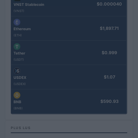
$0.000040
VNST Stablecoin
(VNST)
$1,897.71
Ethereum
(ETH)
$0.999
Tether
(USDT)
$1.07
USDEX
(USDEX)
$590.93
BNB
(BNB)
PLUS LUS