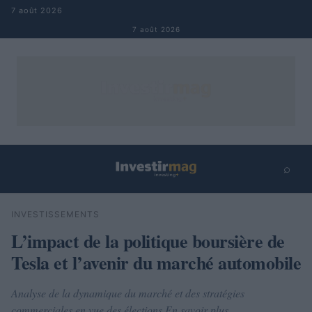
Aller au contenu
7 août 2026
7 août 2026
⌕
×
⌕
INVESTISSEMENTS
Rechercher
L’impact de la politique boursière de
Tesla et l’avenir du marché automobile
Analyse de la dynamique du marché et des stratégies
commerciales en vue des élections En savoir plus