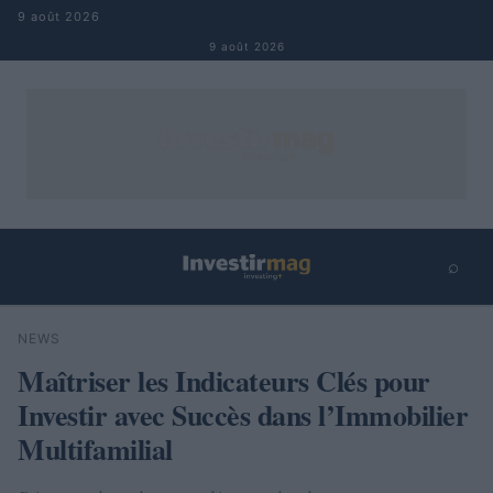
Aller au contenu
9 août 2026
9 août 2026
⌕
×
⌕
NEWS
Rechercher
Maîtriser les Indicateurs Clés pour
Investir avec Succès dans l’Immobilier
Multifamilial