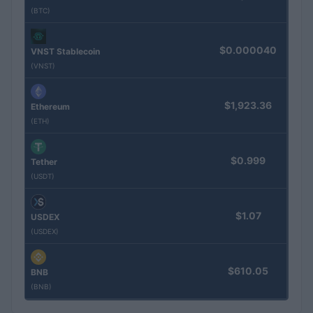
(BTC)
$0.000040
VNST Stablecoin
(VNST)
$1,923.36
Ethereum
(ETH)
$0.999
Tether
(USDT)
$1.07
USDEX
(USDEX)
$610.05
BNB
(BNB)