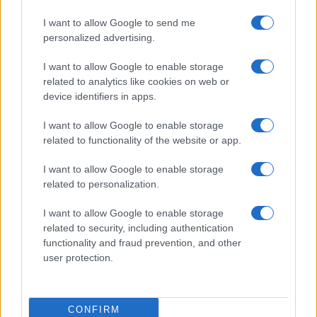
Juliette Bernard · 7 Août 2026
I want to allow Google to send me
personalized advertising.
NEWS
I want to allow Google to enable storage
related to analytics like cookies on web or
device identifiers in apps.
I want to allow Google to enable storage
related to functionality of the website or app.
I want to allow Google to enable storage
related to personalization.
I want to allow Google to enable storage
related to security, including authentication
Brent chute de 8,3 % : le pétrole en net repli malgré un or
functionality and fraud prevention, and other
résilient
user protection.
Juliette Bernard · 6 Août 2026
CONFIRM