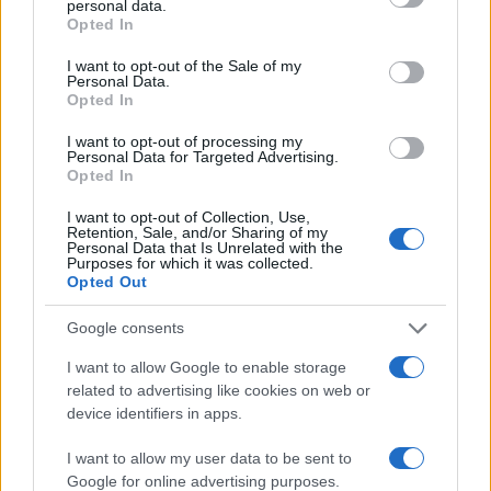
personal data.
grant or deny consent to Google and its third-party tags to
Opted In
use your data for below specified purposes in below Google
consent section.
I want to opt-out of the Sale of my
Personal Data.
La guerre des géants de la tech : Apple contre OpenAI
Opted In
Juliette Bernard · 7 Août 2026
I want to opt-out of processing my
Personal Data for Targeted Advertising.
NEWS
Opted In
I want to opt-out of Collection, Use,
Retention, Sale, and/or Sharing of my
Personal Data that Is Unrelated with the
Purposes for which it was collected.
Opted Out
Google consents
I want to allow Google to enable storage
related to advertising like cookies on web or
device identifiers in apps.
I want to allow my user data to be sent to
Brent chute de 8,3% : les matières premières corrigent en août
Google for online advertising purposes.
2026