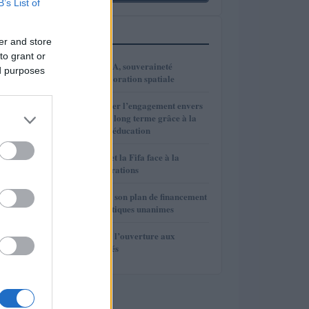
B’s List of
PLUS LUS
er and store
to grant or
1
VivaTech 2026 : IA, souveraineté
ed purposes
numérique et exploration spatiale
2
Comment renforcer l’engagement envers
l’investissement à long terme grâce à la
psychologie et à l’éducation
3
Gianni Infantino et la Fifa face à la
rébellion des fédérations
4
La Fifa renonce à son plan de financement
privé face aux critiques unanimes
5
La Fifa renonce à l’ouverture aux
investisseurs privés