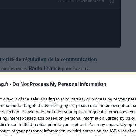
Ad
hub
Media
POWERED BY
torité de régulation de la communication
Radio France
 en demeure
pour la sous-
 (RN)
Franceinfo
en journée sur ses antennes
et
g.fr -
Do Not Process My Personal Information
 Cette décision soulève des questions cruciales sur le
ias publics.
to opt-out of the sale, sharing to third parties, or processing of your per
formation for targeted advertising by us, please use the below opt-out s
du temps de parole du RN sur Franceinfo et environ
r selection. Please note that after your opt-out request is processed y
eing interest-based ads based on personal information utilized by us or
minuit et six heures, des créneaux horaires où
disclosed to third parties prior to your opt-out. You may separately opt-
octurne a conduit l’Arcom à constater des
losure of your personal information by third parties on the IAB’s list of