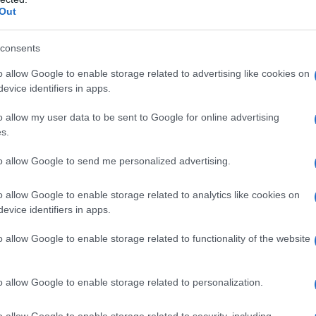
Out
consents
o allow Google to enable storage related to advertising like cookies on
evice identifiers in apps.
o allow my user data to be sent to Google for online advertising
s.
to allow Google to send me personalized advertising.
Marine Le Pen
Jordan Bardella
mbreuses reprises
et
o allow Google to enable storage related to analytics like cookies on
mais que ces invitations ont été déclinées. La chaîne
evice identifiers in apps.
enues depuis plus de deux ans
compliquant
o allow Google to enable storage related to functionality of the website
ux démocratiques
o allow Google to enable storage related to personalization.
N, a jugé que le
comportement de Radio France n’est
o allow Google to enable storage related to security, including