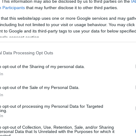
. This information may also be disclosed by us to third parties on the
IA
ique
au regard de la représentativité du RN et de
Participants
that may further disclose it to other third parties.
rmations politiques.
 that this website/app uses one or more Google services and may gath
including but not limited to your visit or usage behaviour. You may click 
r du problème
 to Google and its third-party tags to use your data for below specifi
ogle consent section.
njoncturelle
et
non intentionnelle
. Le groupe public a
oiement en janvier 2026 d’un
l Data Processing Opt Outs
nouvel outil de pilotage
plexe
et couvrant l’ensemble de ses antennes. Selon
o opt-out of the Sharing of my personal data.
 pas encore possible
avec cet outil, empêchant une
In
o opt-out of the Sale of my Personal Data.
In
to opt-out of processing my Personal Data for Targeted
ing.
In
o opt-out of Collection, Use, Retention, Sale, and/or Sharing
ersonal Data that Is Unrelated with the Purposes for which it
lected.