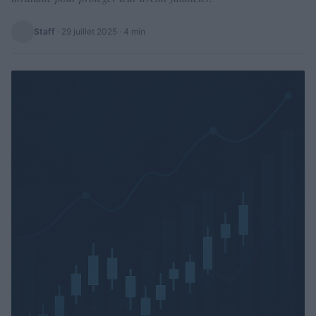
Staff
·
29 juillet 2025
· 4 min