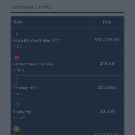
COTATIONS CRYPTO
Nom
Prix
$83,270.00
Kinza Babylon Staked BTC
(KBTC)
$16.49
Stride Staked Injective
(STINJ)
$0.0085
FibSwap DEX
(FIBO)
$0.056
EquityPay
(EQPAY)
$64,890.00