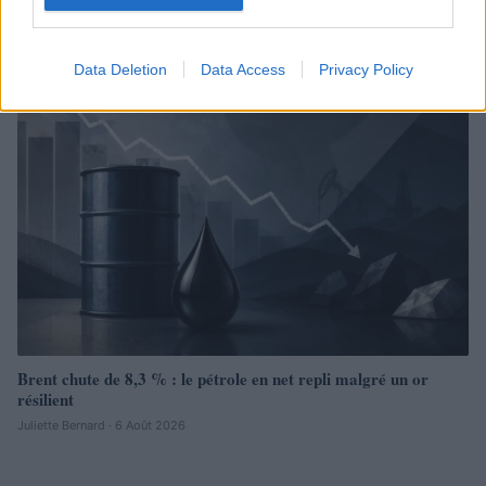
2026
Juliette Bernard · 7 Août 2026
Data Deletion
Data Access
Privacy Policy
NEWS
Brent chute de 8,3 % : le pétrole en net repli malgré un or
résilient
Juliette Bernard · 6 Août 2026