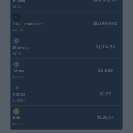
Bitcoin
(BTC)
$0.000040
VNST Stablecoin
(VNST)
$1,914.56
Ethereum
(ETH)
$0.999
Tether
(USDT)
$1.07
USDEX
(USDEX)
$592.41
BNB
(BNB)