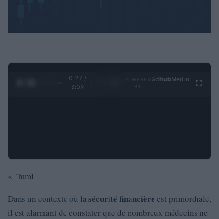
0:28 /
Ad
hub
Media
POWERED
1
/
4
3:09
BY
« `html
sécu­rité financière
Dans un contexte où la
est primordiale,
il est alarmant de constater que de nombreux médecins ne