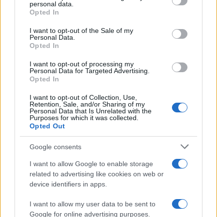
personal data.
grant or deny consent to Google and its third-party tags to
Opted In
use your data for below specified purposes in below Google
consent section.
I want to opt-out of the Sale of my
Personal Data.
Opted In
I want to opt-out of processing my
Personal Data for Targeted Advertising.
Opted In
Continuez la lecture
I want to opt-out of Collection, Use,
Retention, Sale, and/or Sharing of my
Personal Data that Is Unrelated with the
Purposes for which it was collected.
NEWS
Opted Out
Google consents
I want to allow Google to enable storage
related to advertising like cookies on web or
device identifiers in apps.
I want to allow my user data to be sent to
Google for online advertising purposes.