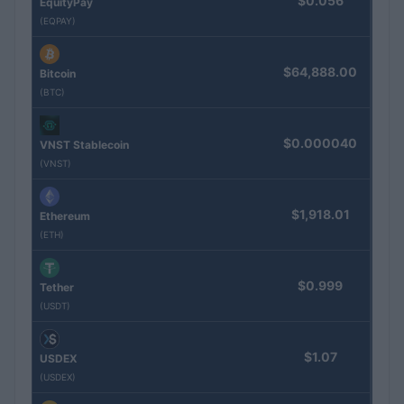
$0.056
EquityPay
(EQPAY)
$64,888.00
Bitcoin
(BTC)
$0.000040
VNST Stablecoin
(VNST)
$1,918.01
Ethereum
(ETH)
$0.999
Tether
(USDT)
$1.07
USDEX
(USDEX)