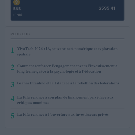
$595.41
BNB
(BNB)
PLUS LUS
1
VivaTech 2026 : IA, souveraineté numérique et exploration
spatiale
2
Comment renforcer l’engagement envers l’investissement à
long terme grâce à la psychologie et à l’éducation
3
Gianni Infantino et la Fifa face à la rébellion des fédérations
4
La Fifa renonce à son plan de financement privé face aux
critiques unanimes
5
La Fifa renonce à l’ouverture aux investisseurs privés