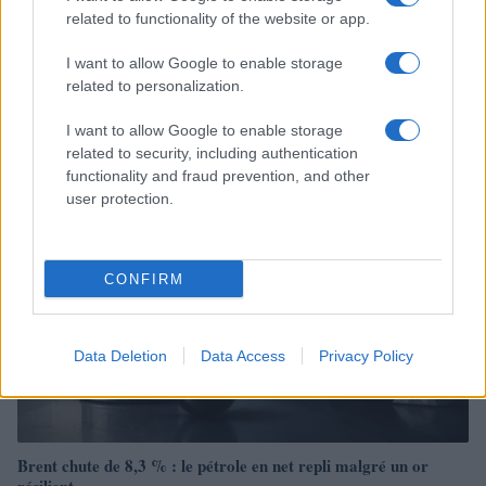
related to functionality of the website or app.
I want to allow Google to enable storage
Brent chute de 8,3% : les matières premières corrigent en août
related to personalization.
2026
Juliette Bernard · 7 Août 2026
I want to allow Google to enable storage
related to security, including authentication
NEWS
functionality and fraud prevention, and other
user protection.
CONFIRM
Data Deletion
Data Access
Privacy Policy
Brent chute de 8,3 % : le pétrole en net repli malgré un or
résilient