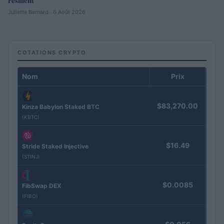
Juliette Bernard · 6 Août 2026
COTATIONS CRYPTO
Nom
Prix
$83,270.00
Kinza Babylon Staked BTC
(KBTC)
$16.49
Stride Staked Injective
(STINJ)
$0.0085
FibSwap DEX
(FIBO)