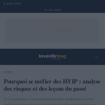
Aller au contenu
8 août 2026
8 août 2026
⌕
×
⌕
NEWS
Rechercher
Pourquoi se méfier des HYIP : analyse
des risques et des leçons du passé
Les programmes d'investissement à haut rendement peuvent
sembler séduisants, mais leur nature risquée exige prudence et