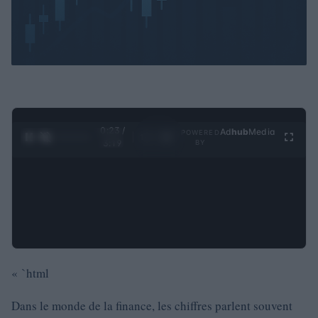
0:24 /
Ad
hub
Media
POWERED
1
/
4
3:19
BY
« `html
Dans le monde de la finance, les chiffres parlent souvent