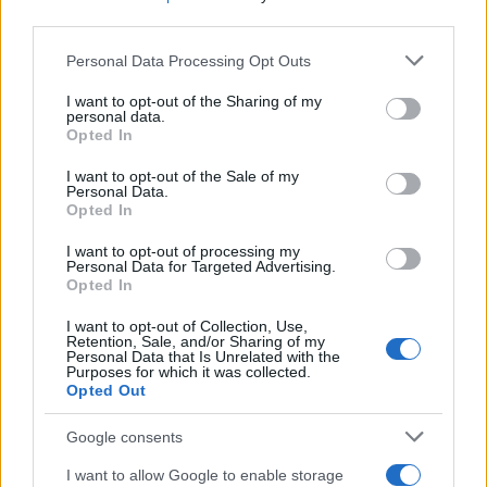
INVESTISSEMENTS
third parties.
Please note that this website/app uses one or more Google
Personal Data Processing Opt Outs
services and may gather and store information including but
not limited to your visit or usage behaviour. You may click to
I want to opt-out of the Sharing of my
personal data.
grant or deny consent to Google and its third-party tags to
Opted In
use your data for below specified purposes in below Google
consent section.
I want to opt-out of the Sale of my
Personal Data.
Opted In
I want to opt-out of processing my
Personal Data for Targeted Advertising.
Opted In
Pôles universitaires et immobilier : stratégies pour un
I want to opt-out of Collection, Use,
investissement locatif rentable
Retention, Sale, and/or Sharing of my
Personal Data that Is Unrelated with the
Camille Durand · 9 Août 2026
Purposes for which it was collected.
Opted Out
INVESTISSEMENTS
Google consents
I want to allow Google to enable storage