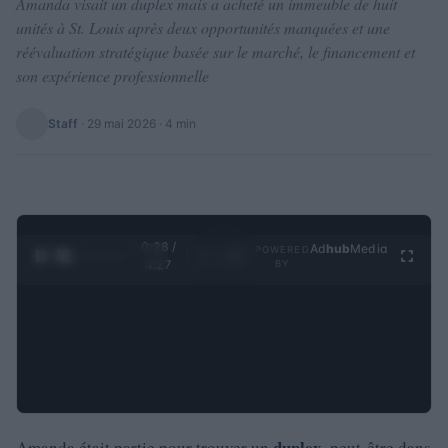
Amanda visait un duplex mais a acheté un immeuble de huit
unités à St. Louis après deux opportunités manquées et une
réévaluation stratégique basée sur le marché, le financement et
son expérience professionnelle
Staff
·
29 mai 2026
· 4 min
0:29 /
Ad
hub
Media
POWERED
1
/
4
4:27
BY
duplex
Amanda était partie pour trouver un
, peut-être dans