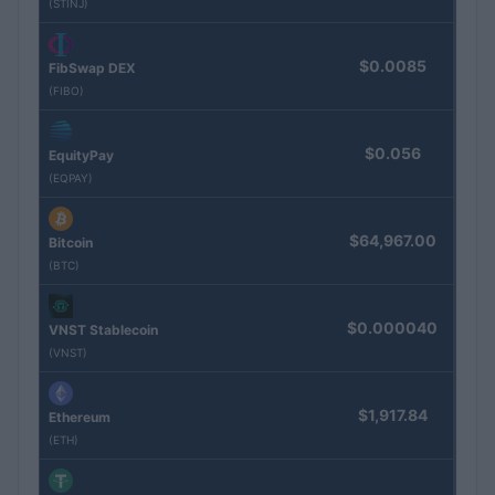
(STINJ)
$0.0085
FibSwap DEX
(FIBO)
$0.056
EquityPay
(EQPAY)
$64,967.00
Bitcoin
(BTC)
$0.000040
VNST Stablecoin
(VNST)
$1,917.84
Ethereum
(ETH)