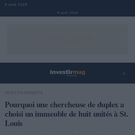
Aller au contenu
9 août 2026
9 août 2026
⌕
×
⌕
INVESTISSEMENTS
Rechercher
Pourquoi une chercheuse de duplex a
choisi un immeuble de huit unités à St.
Louis