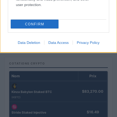
user protection.
CONFIRM
Comment déterminer le niveau de risque d’investissement
adapté à vos objectifs financiers
Thomas Lefevre · 8 Août 2026
Data Deletion
Data Access
Privacy Policy
COTATIONS CRYPTO
Nom
Prix
$83,270.00
Kinza Babylon Staked BTC
(KBTC)
$16.49
Stride Staked Injective