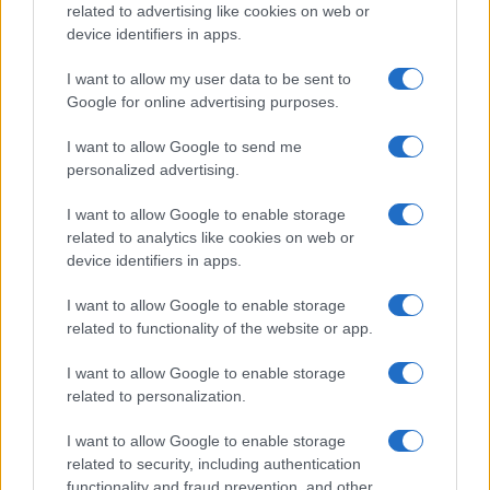
related to advertising like cookies on web or
device identifiers in apps.
I want to allow my user data to be sent to
Google for online advertising purposes.
I want to allow Google to send me
personalized advertising.
I want to allow Google to enable storage
Immobilier locatif : comment générer 80 000 € de revenus
related to analytics like cookies on web or
annuels en 10 ans
device identifiers in apps.
Juliette Bernard · 9 Août 2026
I want to allow Google to enable storage
INVESTISSEMENTS
related to functionality of the website or app.
I want to allow Google to enable storage
related to personalization.
I want to allow Google to enable storage
related to security, including authentication
functionality and fraud prevention, and other