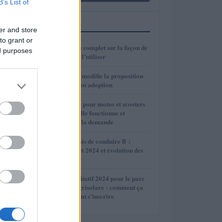
B’s List of
PLUS LUS
er and store
to grant or
1
SPID 2024 : guide complet sur la façon de
ed purposes
le demander et de l’utiliser
2
TZCLD : le Sénat modifie la proposition
de loi et retarde son adoption
3
Guide de la prime pour motos et scooters
2024 : comment elle fonctionne et
comment en faire la demande
4
Examens du permis de conduire B :
actualités de juillet 2024 et évolution des
règles
5
Appel d’offres incitatif 2024 pour le parc
photovoltaïque Agrisolare : comment ça
marche et comment s’inscrire