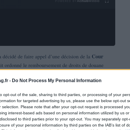
Ad
hub
Media
POWERED BY
Cour
 décidé de faire appel d’une décision de la
ait ordonné le remboursement de droits de douane
lus de 330 000 importateurs, pourrait avoir des
g.fr -
Do Not Process My Personal Information
États-Unis
nomique des
.
to opt-out of the sale, sharing to third parties, or processing of your per
(CBP)
a estimé que le montant des surtaxes indûment
formation for targeted advertising by us, please use the below opt-out s
dollars. Cette somme colossale pourrait être restituée
r selection. Please note that after your opt-out request is processed y
eing interest-based ads based on personal information utilized by us or
l’exécutif pourrait retarder considérablement le
disclosed to third parties prior to your opt-out. You may separately opt-
losure of your personal information by third parties on the IAB’s list of