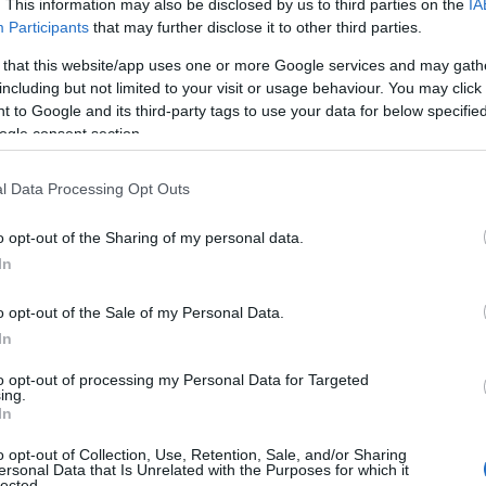
. This information may also be disclosed by us to third parties on the
IA
Participants
that may further disclose it to other third parties.
ers et opérationnels
 that this website/app uses one or more Google services and may gath
including but not limited to your visit or usage behaviour. You may click 
s-Unis
avait annulé les surtaxes généralisées sur les
 to Google and its third-party tags to use your data for below specifi
Donald Trump
avait dépassé les limites de ses
ogle consent section.
ait ouvert la voie à un processus de remboursement,
en place les systèmes informatiques nécessaires.
l Data Processing Opt Outs
o opt-out of the Sharing of my personal data.
In
o opt-out of the Sale of my Personal Data.
In
to opt-out of processing my Personal Data for Targeted
ing.
In
o opt-out of Collection, Use, Retention, Sale, and/or Sharing
ersonal Data that Is Unrelated with the Purposes for which it
lected.