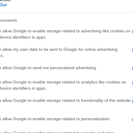
Out
consents
o allow Google to enable storage related to advertising like cookies on
evice identifiers in apps.
les remboursements, mais l’appel du gouvernement
o allow my user data to be sent to Google for online advertising
s.
L’administration conteste l’obligation de rembourser ces
xité à une situation déjà délicate.
to allow Google to send me personalized advertising.
o allow Google to enable storage related to analytics like cookies on
evice identifiers in apps.
lusieurs entreprises importatrices avaient saisi la
o allow Google to enable storage related to functionality of the website
-perçus. C’est l’une de ces requêtes qui avait contraint
s de remboursement.
o allow Google to enable storage related to personalization.
Donald Trump
ts importés.
avait fait des droits de
o allow Google to enable storage related to security, including