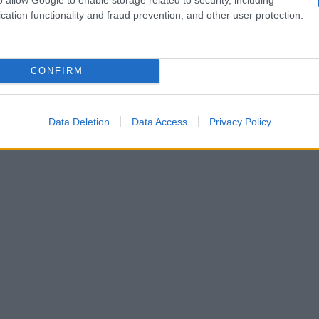
cation functionality and fraud prevention, and other user protection.
ue, estimant qu’ils pouvaient remplacer partiellement
es à relocaliser des industries aux États-Unis.
CONFIRM
Data Deletion
Data Access
Privacy Policy