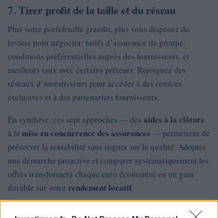
7. Tirer profit de la taille et du réseau
Plus votre portefeuille grandit, plus vous disposez de
leviers pour négocier: tarifs d’assurance de groupe,
conditions préférentielles auprès des fournisseurs, et
meilleurs taux avec certains prêteurs. Rejoignez des
réseaux d’investisseurs pour accéder à des remises
exclusives et à des partenariats fournisseurs.
aides à la clôture
En synthèse, ces sept approches — des
mise en concurrence des assurances
à la
— permettent de
préserver la rentabilité sans rogner sur la qualité. Adopter
une démarche proactive et comparer systématiquement les
offres transformera chaque euro économisé en un gain
rendement locatif
durable sur votre
.