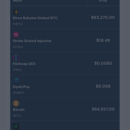
Nom
Prix
$83,270.00
Kinza Babylon Staked BTC
(KBTC)
$16.49
Stride Staked Injective
(STINJ)
$0.0085
FibSwap DEX
(FIBO)
$0.056
EquityPay
(EQPAY)
$64,921.00
Bitcoin
(BTC)