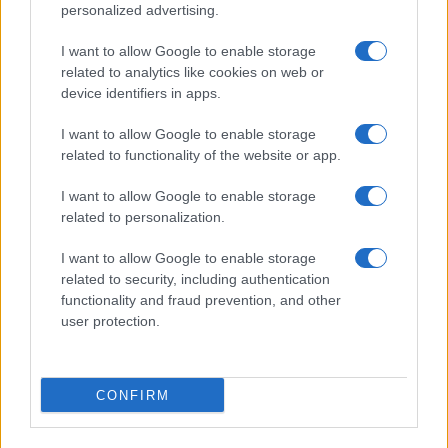
personalized advertising.
investissement locatif rentable
Camille Durand · 9 Août 2026
I want to allow Google to enable storage
related to analytics like cookies on web or
INVESTISSEMENTS
device identifiers in apps.
I want to allow Google to enable storage
related to functionality of the website or app.
I want to allow Google to enable storage
related to personalization.
I want to allow Google to enable storage
related to security, including authentication
functionality and fraud prevention, and other
user protection.
Immobilier locatif : comment générer 80 000 € de revenus
annuels en 10 ans
CONFIRM
Juliette Bernard · 9 Août 2026
INVESTISSEMENTS