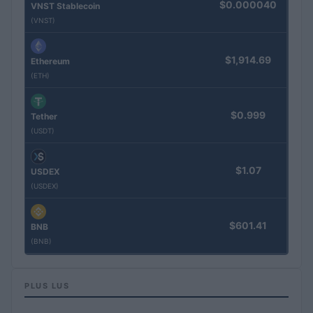
$0.000040
VNST Stablecoin
(VNST)
$1,914.69
Ethereum
(ETH)
$0.999
Tether
(USDT)
$1.07
USDEX
(USDEX)
$601.41
BNB
(BNB)
PLUS LUS