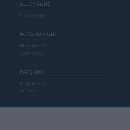
ALLEMAGNE
Investieren24
ROYAUME-UNI
News Hub UK
Lgbtq News
PAYS-BAS
Investeren 24
NL Newz