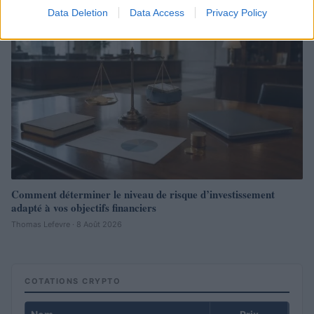
Data Deletion
Data Access
Privacy Policy
Comment déterminer le niveau de risque d’investissement
adapté à vos objectifs financiers
Thomas Lefevre · 8 Août 2026
COTATIONS CRYPTO