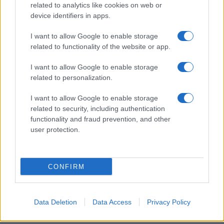
related to analytics like cookies on web or
monnaie au monde qui offre plusieurs crypto-monnaies à
device identifiers in apps.
échanger.
BTCBIT.NET: Basé en Pologne et opérant des bureaux
I want to allow Google to enable storage
en Lettonie et en Estonie, BTCBIT.NET propose diverses
related to functionality of the website or app.
crypto-monnaies, notamment Bitcoin, Ethereum, Litecoin,
Ripple et Zcash pour le trading.
I want to allow Google to enable storage
Kraken: Kraken est un échange cryptographique basé aux
related to personalization.
États-Unis fondé en 2011 et le plus grand échange de
I want to allow Google to enable storage
bitcoins au monde en volume et en liquidité en euros.
related to security, including authentication
CEX. IO: Il offre à la fois une plate-forme de trading de
functionality and fraud prevention, and other
crypto-monnaie et des services d’achat instantané.
user protection.
CONFIRM
AUTEUR
Giorgia Stromeo
Data Deletion
Data Access
Privacy Policy