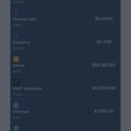
(STINJ)
$0.0085
FibSwap DEX
(FIBO)
$0.056
EquityPay
(EQPAY)
$64,987.00
Bitcoin
(BTC)
$0.000040
VNST Stablecoin
(VNST)
$1,919.56
Ethereum
(ETH)