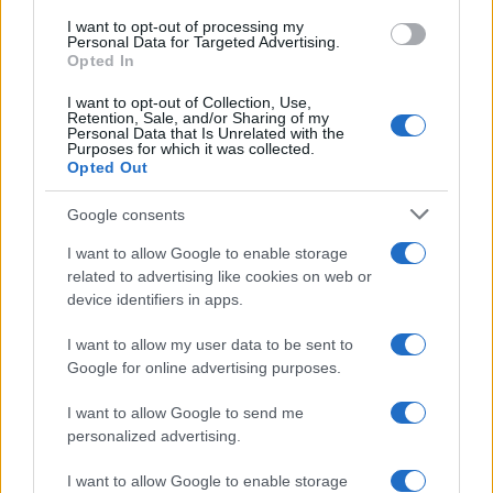
Financez votre portefeuille
I want to opt-out of processing my
Personal Data for Targeted Advertising.
Faire votre achat
Opted In
Stockage de Stellar Lumens dans Wallet (la plupart des
échanges ont leur propre portefeuille intégré, mais dans le
I want to opt-out of Collection, Use,
Retention, Sale, and/or Sharing of my
cas où un échange est fourni sans waller, vous aurez
Personal Data that Is Unrelated with the
besoin d’un portefeuille séparé pour stocker Lumens)
Purposes for which it was collected.
Opted Out
Où acheter des jetons étoile?
Google consents
Stellar fournit un réseau de paiement international
I want to allow Google to enable storage
related to advertising like cookies on web or
décentralisé, qui permet des transactions rapides avec des
device identifiers in apps.
frais peu élevés. Il existe plusieurs échanges qui offrent
Steller Lumen à échanger. Voici quelques-uns des
I want to allow my user data to be sent to
Google for online advertising purposes.
échanges bien connus:
I want to allow Google to send me
eToro: eToro est une plateforme de courtage fondée en
personalized advertising.
2007 qui vous permet de négocier des crypto-monnaies.
Binance: Binance est le plus grand échange de crypto-
I want to allow Google to enable storage