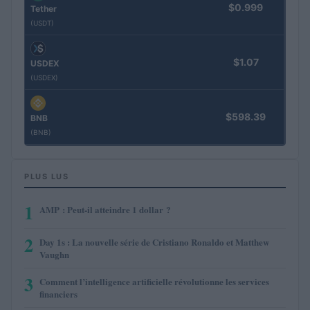
$0.999
Tether
(USDT)
$1.07
USDEX
(USDEX)
$598.39
BNB
(BNB)
PLUS LUS
1
AMP : Peut-il atteindre 1 dollar ?
2
Day 1s : La nouvelle série de Cristiano Ronaldo et Matthew
Vaughn
3
Comment l’intelligence artificielle révolutionne les services
financiers