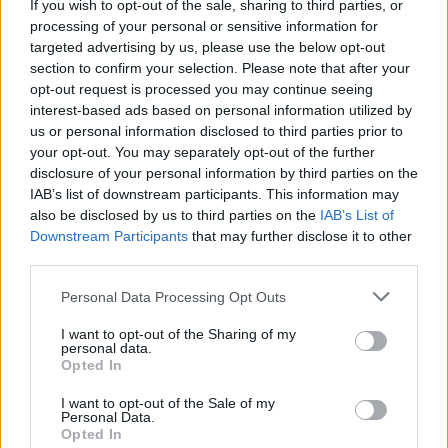
If you wish to opt-out of the sale, sharing to third parties, or
cela ait déjà été fait. Le registre est réparti entre plusieurs
processing of your personal or sensitive information for
nœuds indépendants, ce qui augmente la sécurité à mesure
targeted advertising by us, please use the below opt-out
section to confirm your selection. Please note that after your
que de nouveaux nœuds sont ajoutés au réseau. Même si
opt-out request is processed you may continue seeing
un nœud est compromis, les autres ne le feront pas. Mais
interest-based ads based on personal information utilized by
les échanges centralisés de Stellar sont souvent piratés !
us or personal information disclosed to third parties prior to
your opt-out. You may separately opt-out of the further
Prédiction Stellar Lumens: comment acheter?
disclosure of your personal information by third parties on the
IAB’s list of downstream participants. This information may
Stellar crypto, Lumen gagne tous les jours et figure parmi
also be disclosed by us to third parties on the
IAB’s List of
Downstream Participants
that may further disclose it to other
les 10 premières crypto-monnaies en termes de prix du
third parties.
marché. Comme la plupart des crypto-monnaies, XLM a
Please note that this website/app uses one or more Google
des étapes similaires pour acheter. Voici les étapes pour
Personal Data Processing Opt Outs
services and may gather and store information including but
«
Comment acheter des Star Coins »
:
not limited to your visit or usage behaviour. You may click to
I want to opt-out of the Sharing of my
personal data.
grant or deny consent to Google and its third-party tags to
Opted In
Trouver un échange de crypto-monnaie avec des pièces
use your data for below specified purposes in below Google
Star Lumen répertoriées
consent section.
I want to opt-out of the Sale of my
Créer un compte avec Exchange
Personal Data.
Opted In
Vérifier votre identité