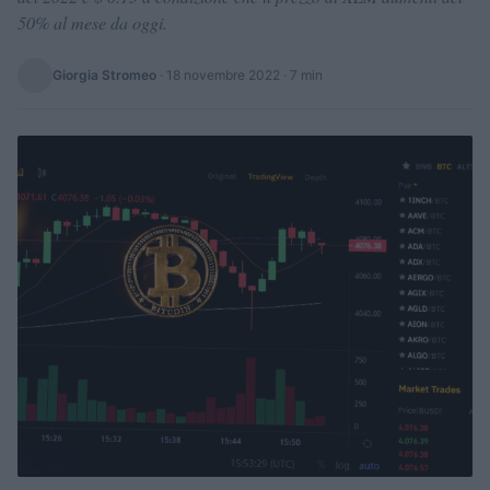
50% al mese da oggi.
Giorgia Stromeo
·
18 novembre 2022
· 7 min