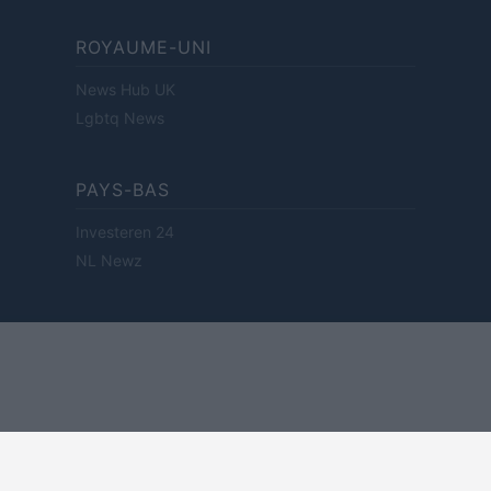
ROYAUME-UNI
News Hub UK
Lgbtq News
PAYS-BAS
Investeren 24
NL Newz