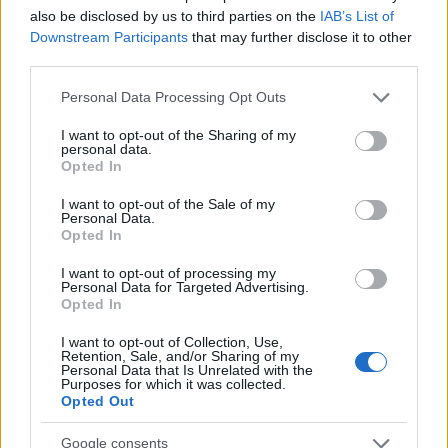
Continuez la lecture
also be disclosed by us to third parties on the
IAB’s List of
Downstream Participants
that may further disclose it to other
third parties.
FINANCEMENT
Please note that this website/app uses one or more Google
Personal Data Processing Opt Outs
services and may gather and store information including but
not limited to your visit or usage behaviour. You may click to
I want to opt-out of the Sharing of my
personal data.
grant or deny consent to Google and its third-party tags to
Opted In
use your data for below specified purposes in below Google
consent section.
I want to opt-out of the Sale of my
Personal Data.
Opted In
I want to opt-out of processing my
Personal Data for Targeted Advertising.
Opted In
I want to opt-out of Collection, Use,
Comment obtenir des prêts privés pour la faculté de médecine
Retention, Sale, and/or Sharing of my
en 2026
Personal Data that Is Unrelated with the
Purposes for which it was collected.
Camille Durand · 7 Août 2026
Opted Out
FINANCEMENT
Google consents