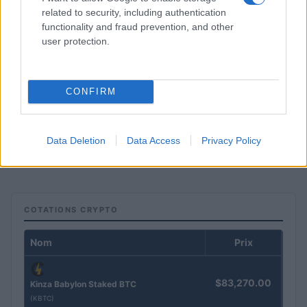
related to security, including authentication
functionality and fraud prevention, and other
user protection.
CONFIRM
Comment créer un dossier de financement solide : étapes et
conseils
Data Deletion
Data Access
Privacy Policy
Juliette Bernard · 6 Août 2026
COTATIONS CRYPTO
Nom
Prix
$83,270.00
Kinza Babylon Staked BTC
(KBTC)