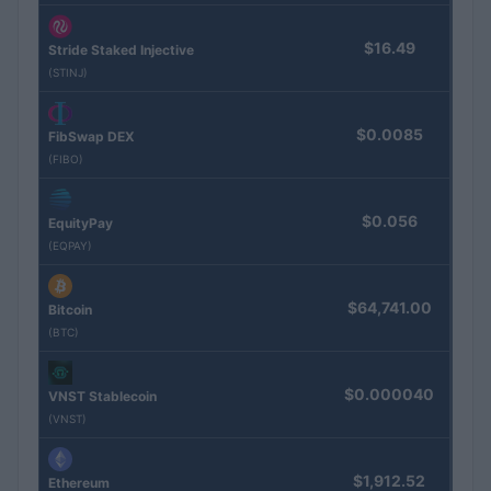
$16.49
Stride Staked Injective
(STINJ)
$0.0085
FibSwap DEX
(FIBO)
$0.056
EquityPay
(EQPAY)
$64,741.00
Bitcoin
(BTC)
$0.000040
VNST Stablecoin
(VNST)
$1,912.52
Ethereum