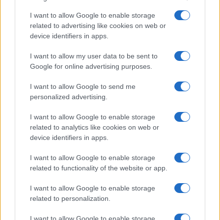
I want to allow Google to enable storage
related to advertising like cookies on web or
device identifiers in apps.
I want to allow my user data to be sent to
Google for online advertising purposes.
I want to allow Google to send me
personalized advertising.
I want to allow Google to enable storage
related to analytics like cookies on web or
Scaleup Europe Fund: 5 milliards d’euros pour financer
device identifiers in apps.
l’hypercroissance des entreprises européennes
Thomas Lefevre · 6 Août 2026
I want to allow Google to enable storage
related to functionality of the website or app.
FINANCEMENT
I want to allow Google to enable storage
related to personalization.
I want to allow Google to enable storage