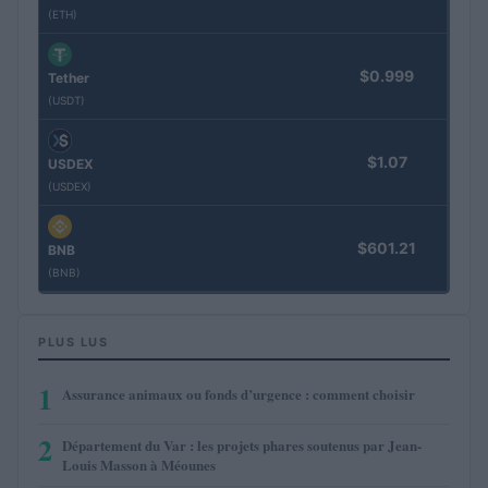
(ETH)
$0.999
Tether
(USDT)
$1.07
USDEX
(USDEX)
$601.21
BNB
(BNB)
PLUS LUS
1
Assurance animaux ou fonds d’urgence : comment choisir
2
Département du Var : les projets phares soutenus par Jean-
Louis Masson à Méounes