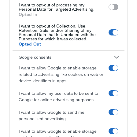
I want to opt-out of processing my
Personal Data for Targeted Advertising.
Opted In
I want to opt-out of Collection, Use,
Retention, Sale, and/or Sharing of my
Personal Data that Is Unrelated with the
Purposes for which it was collected.
Opted Out
Google consents
I want to allow Google to enable storage
related to advertising like cookies on web or
device identifiers in apps.
Comment obtenir des prêts privés pour la faculté de médecine
en 2026
I want to allow my user data to be sent to
Camille Durand · 7 Août 2026
Google for online advertising purposes.
FINANCEMENT
I want to allow Google to send me
personalized advertising.
I want to allow Google to enable storage