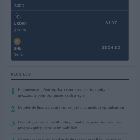
(USDT)
$1.07
USDEX
(USDEX)
$604.62
BNB
(BNB)
PLUS LUS
1
Financement d’entreprise : comparer dette, equity et
mezzanine pour optimiser sa stratégie
2
Dossier de financement : ratios, prévisionnels et optimisation
3
Due diligence en crowdfunding : méthode pour analyser les
projets equity, dette et immobilier
Comment créer un dossier de financement solide : étapes et