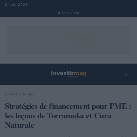
Aller au contenu
8 août 2026
8 août 2026
⌕
×
⌕
FINANCEMENT
Rechercher
Stratégies de financement pour PME :
les leçons de Terramoka et Cura
Naturale