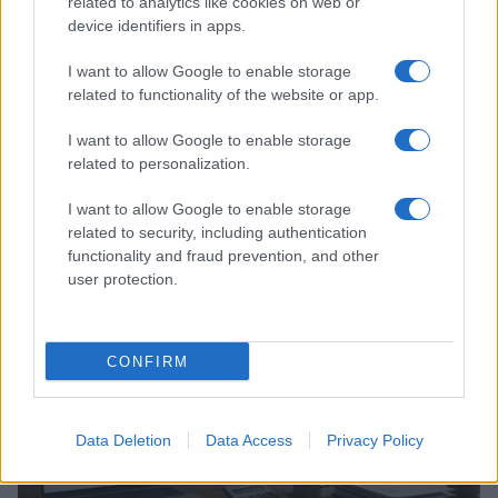
related to analytics like cookies on web or
device identifiers in apps.
I want to allow Google to enable storage
related to functionality of the website or app.
I want to allow Google to enable storage
related to personalization.
Scaleup Europe Fund: 5 milliards d’euros pour financer
I want to allow Google to enable storage
l’hypercroissance des entreprises européennes
related to security, including authentication
functionality and fraud prevention, and other
Thomas Lefevre · 6 Août 2026
user protection.
FINANCEMENT
CONFIRM
Data Deletion
Data Access
Privacy Policy