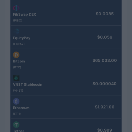
$0.0085
FibSwap DEX
(FIBO)
$0.056
EquityPay
(EQPAY)
$65,033.00
Bitcoin
(BTC)
$0.000040
VNST Stablecoin
(VNST)
$1,921.06
Ethereum
(ETH)
$0.999
Tether