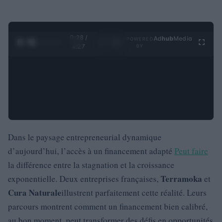
0:28 /
Ad
hub
Media
POWERED
1
/
4
4:27
BY
Dans le paysage entrepreneurial dynamique
d’aujourd’hui, l’accès à un financement adapté
Peut faire
la différence entre la stagnation et la croissance
Terramoka
exponentielle. Deux entreprises françaises,
et
Cura Naturale
illustrent parfaitement cette réalité. Leurs
parcours montrent comment un financement bien calibré,
au bon moment, peut transformer des défis en opportunités