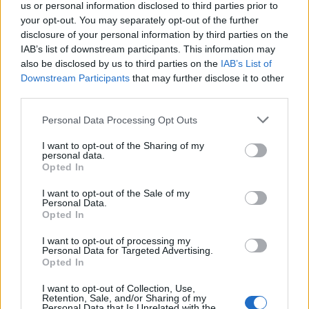
us or personal information disclosed to third parties prior to
Camille Durand · 8 Août 2026
your opt-out. You may separately opt-out of the further
disclosure of your personal information by third parties on the
LA FINANCE
IAB’s list of downstream participants. This information may
also be disclosed by us to third parties on the
IAB’s List of
Downstream Participants
that may further disclose it to other
third parties.
Please note that this website/app uses one or more Google
Personal Data Processing Opt Outs
services and may gather and store information including but
not limited to your visit or usage behaviour. You may click to
I want to opt-out of the Sharing of my
personal data.
grant or deny consent to Google and its third-party tags to
Opted In
use your data for below specified purposes in below Google
consent section.
I want to opt-out of the Sale of my
Personal Data.
Opted In
Comment un job d’été au Bon Marché a façonné une carrière
I want to opt-out of processing my
en finance
Personal Data for Targeted Advertising.
Opted In
Juliette Bernard · 8 Août 2026
I want to opt-out of Collection, Use,
Retention, Sale, and/or Sharing of my
Personal Data that Is Unrelated with the