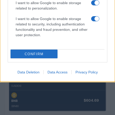
I want to allow Google to enable storage
(BTC)
related to personalization.
I want to allow Google to enable storage
$0.000040
VNST Stablecoin
related to security, including authentication
(VNST)
functionality and fraud prevention, and other
user protection.
$1,921.31
Ethereum
(ETH)
CONFIRM
$0.999
Tether
(USDT)
Data Deletion
Data Access
Privacy Policy
$1.07
USDEX
(USDEX)
$604.69
BNB
(BNB)