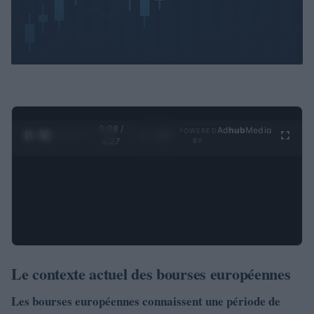
0:28 /
Ad
hub
Media
POWERED
1
/
4
4:27
BY
Le contexte actuel des bourses européennes
Les bourses européennes connaissent une période de