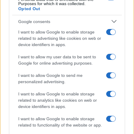
Purposes for which it was collected.
COTATIONS CRYPTO
Opted Out
Nom
Prix
Google consents
I want to allow Google to enable storage
$83,270.00
related to advertising like cookies on web or
Kinza Babylon Staked BTC
device identifiers in apps.
(KBTC)
I want to allow my user data to be sent to
$16.49
Stride Staked Injective
Google for online advertising purposes.
(STINJ)
I want to allow Google to send me
personalized advertising.
$0.0085
FibSwap DEX
(FIBO)
I want to allow Google to enable storage
related to analytics like cookies on web or
device identifiers in apps.
$0.056
EquityPay
(EQPAY)
I want to allow Google to enable storage
related to functionality of the website or app.
$65,058.00
Bitcoin