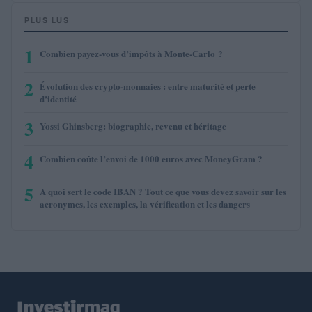
PLUS LUS
1
Combien payez-vous d’impôts à Monte-Carlo ?
2
Évolution des crypto-monnaies : entre maturité et perte
d’identité
3
Yossi Ghinsberg: biographie, revenu et héritage
4
Combien coûte l’envoi de 1000 euros avec MoneyGram ?
5
A quoi sert le code IBAN ? Tout ce que vous devez savoir sur les
acronymes, les exemples, la vérification et les dangers