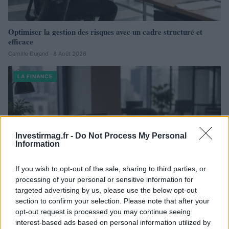
Optimiser la gestion des risques avec un cadre structuré et
efficace
Camille Durand · 8 Août 2026
LA FINANCE
Investirmag.fr -
Do Not Process My Personal
Information
If you wish to opt-out of the sale, sharing to third parties, or
processing of your personal or sensitive information for
targeted advertising by us, please use the below opt-out
section to confirm your selection. Please note that after your
opt-out request is processed you may continue seeing
Biais cognitifs en trading : stratégies pour une prise de décision
interest-based ads based on personal information utilized by
rationnelle