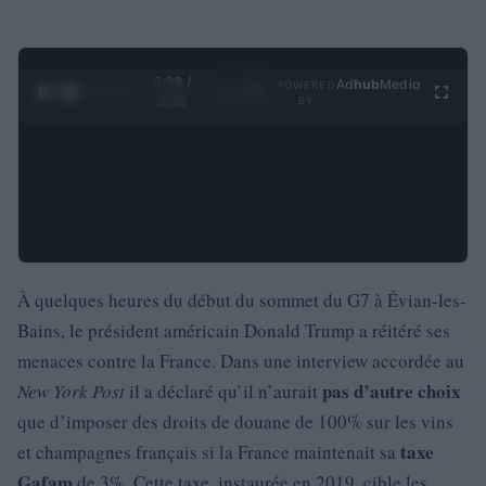
0:29 /
Ad
hub
Media
POWERED
1
/
4
3:55
BY
À quelques heures du début du sommet du G7 à Évian-les-
Bains, le président américain Donald Trump a réitéré ses
menaces contre la France. Dans une interview accordée au
pas d’autre choix
New York Post
il a déclaré qu’il n’aurait
que d’imposer des droits de douane de 100% sur les vins
taxe
et champagnes français si la France maintenait sa
Gafam
de 3%. Cette taxe, instaurée en 2019, cible les