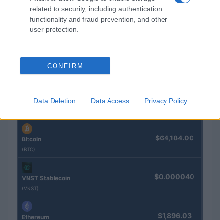
related to security, including authentication
functionality and fraud prevention, and other
$16.49
Stride Staked Injective
user protection.
(STINJ)
$0.0085
FibSwap DEX
CONFIRM
(FIBO)
$0.056
EquityPay
Data Deletion
Data Access
Privacy Policy
(EQPAY)
$64,184.00
Bitcoin
(BTC)
$0.000040
VNST Stablecoin
(VNST)
$1,896.03
Ethereum