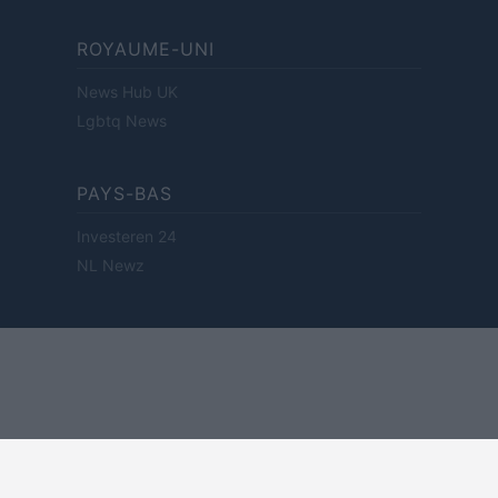
ROYAUME-UNI
News Hub UK
Lgbtq News
PAYS-BAS
Investeren 24
NL Newz