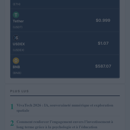
(ETH)
$0.999
Tether
(USDT)
$1.07
USDEX
(USDEX)
$587.07
BNB
(BNB)
PLUS LUS
1
VivaTech 2026 : IA, souveraineté numérique et exploration
spatiale
2
Comment renforcer l’engagement envers l’investissement à
long terme grâce à la psychologie et à l’éducation