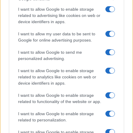
I want to allow Google to enable storage
related to advertising like cookies on web or
device identifiers in apps.
I want to allow my user data to be sent to
Google for online advertising purposes.
I want to allow Google to send me
personalized advertising.
Brent chute de 8,46% : les matières premières corrigent
Juliette Bernard · 4 Août 2026
I want to allow Google to enable storage
related to analytics like cookies on web or
device identifiers in apps.
COTATIONS CRYPTO
I want to allow Google to enable storage
related to functionality of the website or app.
Nom
Prix
I want to allow Google to enable storage
related to personalization.
$83,270.00
Kinza Babylon Staked BTC
(KBTC)
I want to allow Google to enable storage