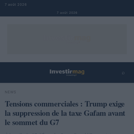
Aller au contenu
7 août 2026
7 août 2026
⌕
×
⌕
NEWS
Rechercher
Tensions commerciales : Trump exige
la suppression de la taxe Gafam avant
le sommet du G7