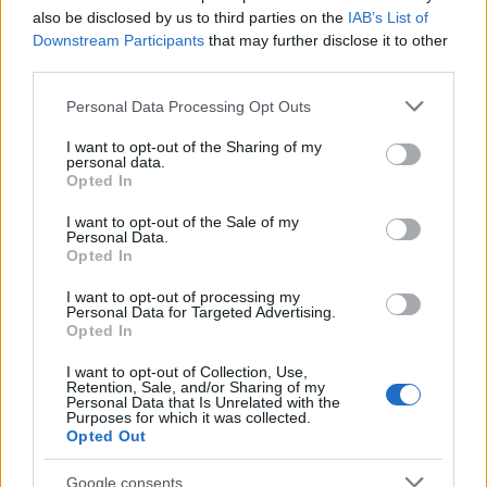
NEWS
also be disclosed by us to third parties on the
IAB’s List of
Downstream Participants
that may further disclose it to other
third parties.
Please note that this website/app uses one or more Google
Personal Data Processing Opt Outs
services and may gather and store information including but
not limited to your visit or usage behaviour. You may click to
I want to opt-out of the Sharing of my
personal data.
grant or deny consent to Google and its third-party tags to
Opted In
use your data for below specified purposes in below Google
consent section.
I want to opt-out of the Sale of my
Personal Data.
Opted In
I want to opt-out of processing my
Bourses européennes : l’impact des négociations sur le détroit
Personal Data for Targeted Advertising.
d’Ormuz
Opted In
Thomas Lefevre · 6 Août 2026
I want to opt-out of Collection, Use,
Retention, Sale, and/or Sharing of my
Personal Data that Is Unrelated with the
NEWS
Purposes for which it was collected.
Opted Out
Google consents