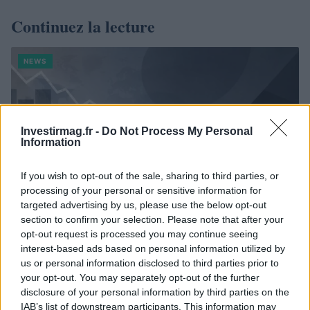
Continuez la lecture
NEWS
Investirmag.fr -
Do Not Process My Personal
Information
If you wish to opt-out of the sale, sharing to third parties, or
processing of your personal or sensitive information for
targeted advertising by us, please use the below opt-out
section to confirm your selection. Please note that after your
opt-out request is processed you may continue seeing
interest-based ads based on personal information utilized by
Brent chute de 8,3 % : le pétrole en net repli malgré un or
us or personal information disclosed to third parties prior to
résilient
your opt-out. You may separately opt-out of the further
Juliette Bernard · 6 Août 2026
disclosure of your personal information by third parties on the
IAB’s list of downstream participants. This information may