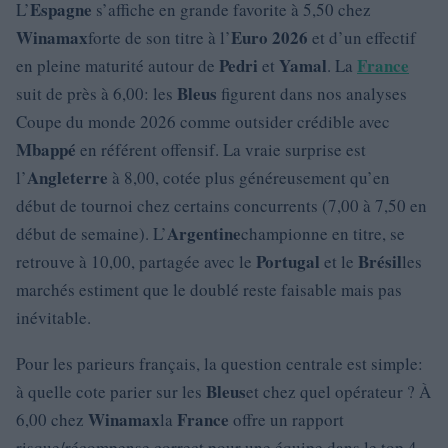
Espagne
L’
s’affiche en grande favorite à 5,50 chez
Winamax
Euro 2026
forte de son titre à l’
et d’un effectif
Pedri
Yamal
France
en pleine maturité autour de
et
. La
Bleus
suit de près à 6,00: les
figurent dans nos analyses
Coupe du monde 2026 comme outsider crédible avec
Mbappé
en référent offensif. La vraie surprise est
Angleterre
l’
à 8,00, cotée plus généreusement qu’en
début de tournoi chez certains concurrents (7,00 à 7,50 en
Argentine
début de semaine). L’
championne en titre, se
Portugal
Brésil
retrouve à 10,00, partagée avec le
et le
les
marchés estiment que le doublé reste faisable mais pas
inévitable.
Pour les parieurs français, la question centrale est simple:
Bleus
à quelle cote parier sur les
et chez quel opérateur ? À
Winamax
France
6,00 chez
la
offre un rapport
risque/récompense correct pour une équipe dans le top 4