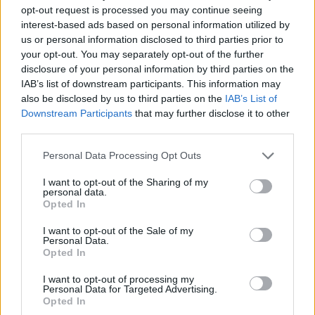
opt-out request is processed you may continue seeing
contre l’addiction des joueurs dits « problématiques » ou
interest-based ads based on personal information utilized by
« excessifs ». Pour ce faire, ils ont créé de toutes pièces la
us or personal information disclosed to third parties prior to
notion de « jeu responsable », qui n’est autre que le
your opt-out. You may separately opt-out of the further
disclosure of your personal information by third parties on the
pendant pour les paris sportifs du « boire avec modération
IAB’s list of downstream participants. This information may
» inventé par le lobby de l’alcool à la fin des années 1990.
also be disclosed by us to third parties on the
IAB’s List of
Downstream Participants
that may further disclose it to other
Mais quelle est la part de sincérité dans ce combat de la
third parties.
part de l’industrie du jeu, soupçonnée de contourner sa
Please note that this website/app uses one or more Google
Personal Data Processing Opt Outs
responsabilité par une forme de greenwashing éthique loin
services and may gather and store information including but
not limited to your visit or usage behaviour. You may click to
I want to opt-out of the Sharing of my
du compte ?
personal data.
grant or deny consent to Google and its third-party tags to
Opted In
use your data for below specified purposes in below Google
Le « jeu responsable » désigne l’attitude qu’il est
consent section.
I want to opt-out of the Sale of my
préférable d’adopter quand on se lance dans les paris
Personal Data.
Opted In
sportifs et les jeux d’argent de manière générale, à savoir
une pratique raisonnée, si possible ludique et, surtout,
I want to opt-out of processing my
Personal Data for Targeted Advertising.
sans jamais miser plus que ce que l’on est capable de
Opted In