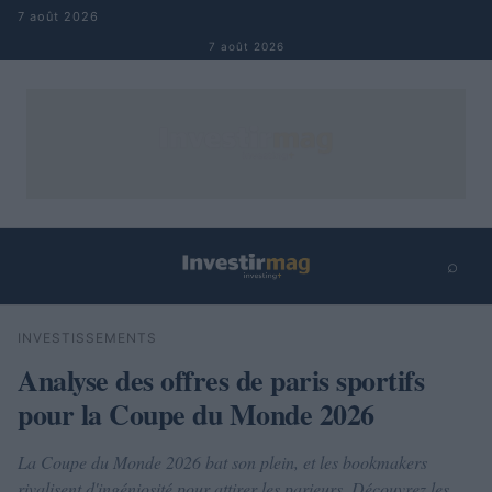
Aller au contenu
7 août 2026
7 août 2026
⌕
×
⌕
INVESTISSEMENTS
Rechercher
Analyse des offres de paris sportifs
pour la Coupe du Monde 2026
La Coupe du Monde 2026 bat son plein, et les bookmakers
rivalisent d'ingéniosité pour attirer les parieurs. Découvrez les