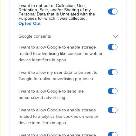
perdre sans se mettre dans le rouge.
I want to opt-out of Collection, Use,
Retention, Sale, and/or Sharing of my
Chaque année, les différents opérateurs organisent la «
Personal Data that Is Unrelated with the
Purposes for which it was collected.
semaine du jeu responsable » afin de sensibiliser leurs
Opted Out
joueurs sur les dangers de l’addiction, à grands coups de
Google consents
spots publicitaires aux airs de campagne de prévention.
I want to allow Google to enable storage
Mais pour beaucoup de spécialistes et de scientifiques qui
related to advertising like cookies on web or
travaillent sur la question de l’addiction, ces événements
device identifiers in apps.
ne sont rien d’autre que de la publicité déguisée sous un
I want to allow my user data to be sent to
vernis préventif.
Google for online advertising purposes.
Unibet
MMA Cyril Gane
Sous contrat avec
le combattant
I want to allow Google to send me
a participé à la dernière campagne du « jeu responsable ».
personalized advertising.
Les têtes pensantes des bookmakers savent que cet
I want to allow Google to enable storage
argument de la responsabilité individuelle a de grandes
related to analytics like cookies on web or
chances de porter dans l’opinion.
device identifiers in apps.
Les opérateurs seraient bien conscients du double jeu
I want to allow Google to enable storage