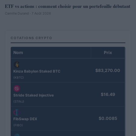
ETF vs actions : comment choisir pour un portefeuille débutant
Camille Durand · 7 Août 2026
COTATIONS CRYPTO
Nom
Prix
$83,270.00
Kinza Babylon Staked BTC
(KBTC)
$16.49
Stride Staked Injective
(STINJ)
$0.0085
FibSwap DEX
(FIBO)