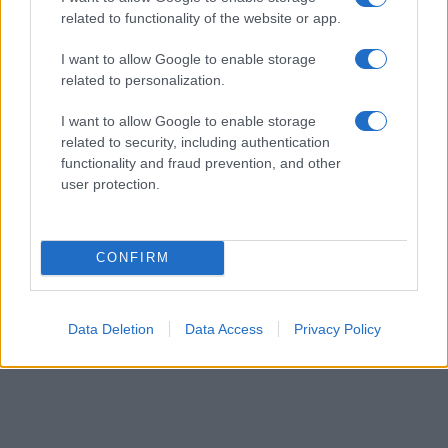
related to functionality of the website or app.
qu’ils joueraient avec leurs clients les plus dépensiers,
Sébastien Jung
Unibet
selon
ancien trader chez
« On était
I want to allow Google to enable storage
parfaitement au courant des problèmes d’addiction des
related to personalization.
gens mais on ne faisait absolument rien pour la contrer,
I want to allow Google to enable storage
bien au contraire, on cherchait de nouveaux leviers
related to security, including authentication
functionality and fraud prevention, and other
psychologiques pour les amener à parier toujours plus. »
user protection.
AUTEUR
CONFIRM
Thomas Lefevre
Data Deletion
Data Access
Privacy Policy