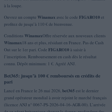
à la loupe.
Winamax
FIGARO10
Ouvrez un compte
avec le code
et
profitez de jusqu’à 110 € de bienvenue.
Winamax
Conditions
Offre réservée aux nouveaux clients
Winamax
18 ans et plus, résidant en France. Pas de Cash
FIGARO10
Out sur le 1er pari. Code
à saisir à
l’inscription. Remboursement en cash dès le résultat
connu. Dépôt minimum: 1 €. Agréé ANJ.
Bet365: jusqu’à 100 € remboursés en crédits de
pari
bet365
Lancé en France le 26 mai 2026,
est le dernier
grand opérateur mondial à avoir rejoint le marché français
(licence ANJ n° 0067-PS-2026-04-16-AGR-00). L’arrivée
de ce géant britannique change la donne: profondeur des