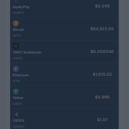
$0.056
EquityPay
(EQPAY)
$64,923.00
Bitcoin
(BTC)
$0.000040
VNST Stablecoin
(VNST)
$1,915.02
Ethereum
(ETH)
$0.999
Tether
(USDT)
$1.07
USDEX
(USDEX)