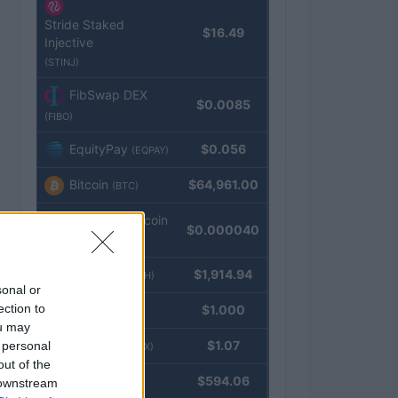
Stride Staked
$16.49
Injective
(STINJ)
FibSwap DEX
$0.0085
(FIBO)
EquityPay
$0.056
(EQPAY)
Bitcoin
$64,961.00
(BTC)
VNST Stablecoin
$0.000040
(VNST)
Ethereum
$1,914.94
(ETH)
sonal or
ection to
Tether
$1.000
(USDT)
ou may
USDEX
$1.07
 personal
(USDEX)
out of the
BNB
$594.06
 downstream
(BNB)