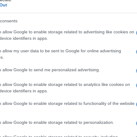
miques
Out
 événement inattendu est survenu: l’annonce des
consents
on présidentielle. Cette décision a provoqué une chute
o allow Google to enable storage related to advertising like cookies on
politiques économiques
nt les
peuvent affecter nos
evice identifiers in apps.
 telle réaction du marché, et je me suis retrouvé dans
o allow my user data to be sent to Google for online advertising
eux investisseurs.
s.
to allow Google to send me personalized advertising.
o allow Google to enable storage related to analytics like cookies on
gé de retirer une partie de mes fonds boursiers pour les
evice identifiers in apps.
 mais j’ai été persuadé de rester dans le marché. Les
o allow Google to enable storage related to functionality of the website
 pas être trop conservateur ont eu raison de ma
ojections optimistes pour les années à venir, m’a
o allow Google to enable storage related to personalization.
o allow Google to enable storage related to security, including