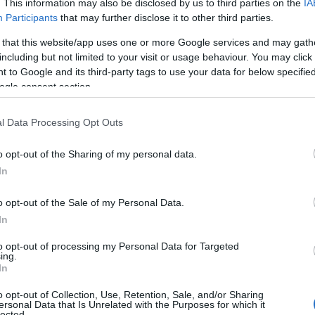
. This information may also be disclosed by us to third parties on the
IA
Participants
that may further disclose it to other third parties.
 that this website/app uses one or more Google services and may gath
including but not limited to your visit or usage behaviour. You may click 
 to Google and its third-party tags to use your data for below specifi
ogle consent section.
l Data Processing Opt Outs
o opt-out of the Sharing of my personal data.
In
gestionnaire d’actifs
rtefeuille à un
pour qu’il gère la
 apporté une tranquillité d’esprit, car je savais que
o opt-out of the Sale of my Personal Data.
. Avec des frais d’environ 1 %, le gestionnaire a
In
outes les charges. Cependant, j’ai réalisé que ma
to opt-out of processing my Personal Data for Targeted
ing.
rtout lorsque je me suis senti en désaccord sur la
In
o opt-out of Collection, Use, Retention, Sale, and/or Sharing
ersonal Data that Is Unrelated with the Purposes for which it
lected.