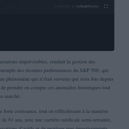
Ad
hub
Media
POWERED BY
ariations imprévisibles, rendant la gestion des
l’exemple des récentes performances du S&P 500, qui
 un phénomène qui n’était survenu que trois fois depuis
el de prendre en compte ces anomalies historiques tout
 du marché.
e forte croissance, tout en réfléchissant à la manière
e de 61 ans, avec une carrière médicale semi-retraitée,
locations d’actifs et de protéger mes investissements.