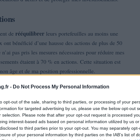
tions
rééquilibrer
dent de
leurs portefeuilles au moins une
x ont bénéficié d’une hausse des actions de plus de 50
 n’ai pas pris les mesures nécessaires pour réduire mes
sements étaient à 70 % en actions. Cette situation est
on âge et de ma position professionnelle.
g.fr -
Do Not Process My Personal Information
to opt-out of the sale, sharing to third parties, or processing of your per
formation for targeted advertising by us, please use the below opt-out s
r selection. Please note that after your opt-out request is processed y
eing interest-based ads based on personal information utilized by us or
disclosed to third parties prior to your opt-out. You may separately opt-
losure of your personal information by third parties on the IAB’s list of