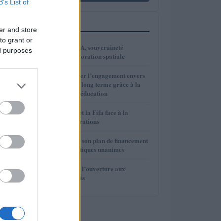
B’s List of
PLUS LUS
er and store
to grant or
1
VivaTech 2026 : IA, souveraineté
ed purposes
numérique et exploration spatiale
2
Comment renforcer l’engagement envers
l’investissement à long terme grâce à la
psychologie et à l’éducation
3
Gianni Infantino et la Fifa face à la
rébellion des fédérations
4
La Fifa renonce à son plan de financement
privé face aux critiques unanimes
5
La Fifa renonce à l’ouverture aux
investisseurs privés