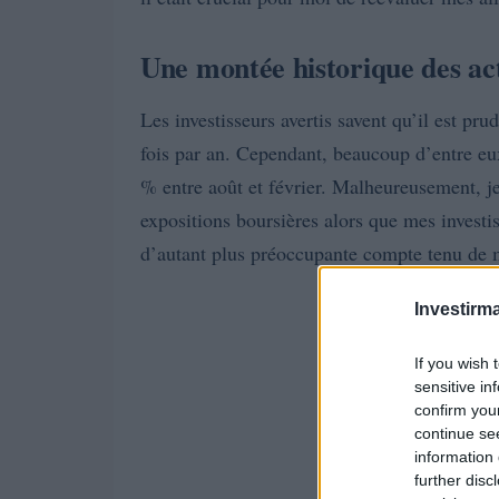
Une montée historique des ac
Les investisseurs avertis savent qu’il est pru
fois par an. Cependant, beaucoup d’entre eu
% entre août et février. Malheureusement, je
expositions boursières alors que mes investis
d’autant plus préoccupante compte tenu de m
Investirma
If you wish 
sensitive in
confirm you
continue se
information 
further disc