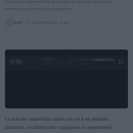
Découvrez comment naviguer dans le marché immobilier
américain en période de stagnation.
Staff
·
27 novembre 2025
· 3 min
0:29 /
Ad
hub
Media
POWERED
1
/
4
3:19
BY
Le marché immobilier américain est à un moment
charnière, oscillant entre stagnation et opportunités