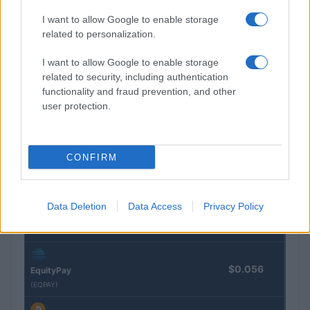
I want to allow Google to enable storage
COTATIONS CRYPTO
related to personalization.
I want to allow Google to enable storage
Nom
Prix
related to security, including authentication
functionality and fraud prevention, and other
$83,270.00
user protection.
Kinza Babylon Staked BTC
(KBTC)
CONFIRM
$16.49
Stride Staked Injective
(STINJ)
Data Deletion
Data Access
Privacy Policy
$0.0085
FibSwap DEX
(FIBO)
$0.056
EquityPay
(EQPAY)