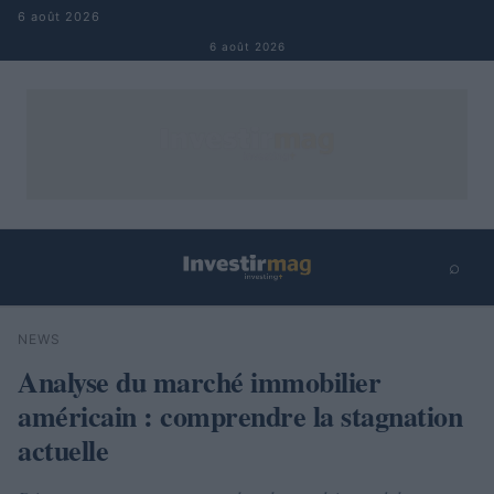
Aller au contenu
6 août 2026
6 août 2026
⌕
×
⌕
NEWS
Rechercher
Analyse du marché immobilier
américain : comprendre la stagnation
actuelle