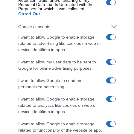
Retention, Sale, and/or Sharing of my
Personal Data that Is Unrelated with the
Semaine contrastée pour les devises et les cryptos : le yen et le
Purposes for which it was collected.
bitcoin résistent
Opted Out
Juliette Bernard · 3 Août 2026
Google consents
NEWS
I want to allow Google to enable storage
related to advertising like cookies on web or
device identifiers in apps.
I want to allow my user data to be sent to
Google for online advertising purposes.
I want to allow Google to send me
personalized advertising.
I want to allow Google to enable storage
related to analytics like cookies on web or
device identifiers in apps.
La Fifa renonce à l’ouverture aux investisseurs privés
Thomas Lefevre · 1 Août 2026
I want to allow Google to enable storage
related to functionality of the website or app.