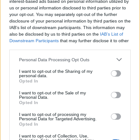
interest-based ads based on personal information utilized by
us or personal information disclosed to third parties prior to
your opt-out. You may separately opt-out of the further
disclosure of your personal information by third parties on the
IAB’s list of downstream participants. This information may
also be disclosed by us to third parties on the
IAB’s List of
Brent chute de 8,46% : les matières premières corrigent
Downstream Participants
that may further disclose it to other
Juliette Bernard · 4 Août 2026
third parties.
Please note that this website/app uses one or more Google
Personal Data Processing Opt Outs
NEWS
services and may gather and store information including but
not limited to your visit or usage behaviour. You may click to
I want to opt-out of the Sharing of my
personal data.
grant or deny consent to Google and its third-party tags to
Opted In
use your data for below specified purposes in below Google
consent section.
I want to opt-out of the Sale of my
Personal Data.
Opted In
I want to opt-out of processing my
Personal Data for Targeted Advertising.
Opted In
I want to opt-out of Collection, Use,