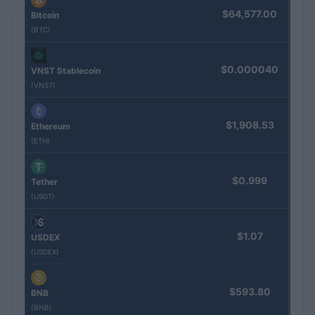
$64,577.00
Bitcoin
(BTC)
$0.000040
VNST Stablecoin
(VNST)
$1,908.53
Ethereum
(ETH)
$0.999
Tether
(USDT)
$1.07
USDEX
(USDEX)
$593.80
BNB
(BNB)