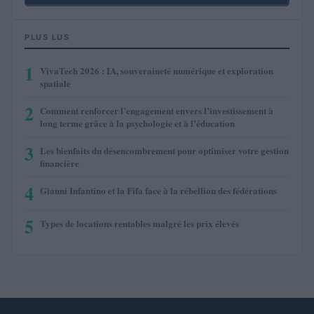
PLUS LUS
1
VivaTech 2026 : IA, souveraineté numérique et exploration
spatiale
2
Comment renforcer l’engagement envers l’investissement à
long terme grâce à la psychologie et à l’éducation
3
Les bienfaits du désencombrement pour optimiser votre gestion
financière
4
Gianni Infantino et la Fifa face à la rébellion des fédérations
5
Types de locations rentables malgré les prix élevés