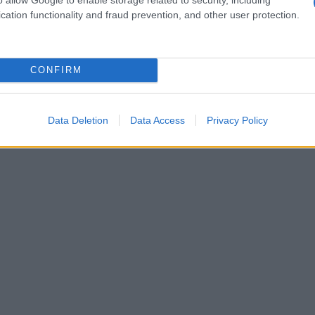
tion. Cependant, les stratégistes d’ING restent prudents,
cation functionality and fraud prevention, and other user protection.
voluer.
 n’avait pas encore décidé s’il était prêt à signer
CONFIRM
ousiasme des marchés, qui restent attentifs aux
taux jeudi, jugeant la croissance de la zone euro
Data Deletion
Data Access
Privacy Policy
ion durable.