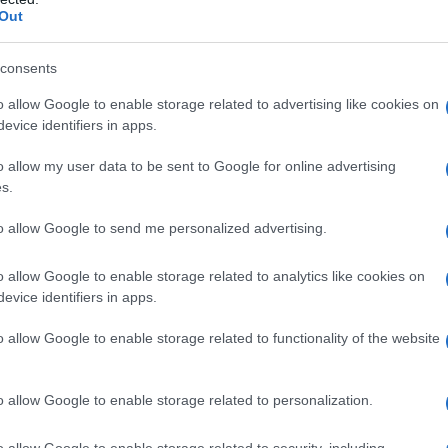
Out
consents
o allow Google to enable storage related to advertising like cookies on
evice identifiers in apps.
o allow my user data to be sent to Google for online advertising
s.
ont également affiché de fortes progressions.
aleo ont tous bénéficié de cette dynamique positive.
to allow Google to send me personalized advertising.
ormé, portées par le relèvement des taux directeurs de
o allow Google to enable storage related to analytics like cookies on
evice identifiers in apps.
o allow Google to enable storage related to functionality of the website
u' »
une fois de plus, les États-Unis et l’Iran semblent
o allow Google to enable storage related to personalization.
x
« . Patrick Munnelly, de Tickmill Group, note que la
o allow Google to enable storage related to security, including