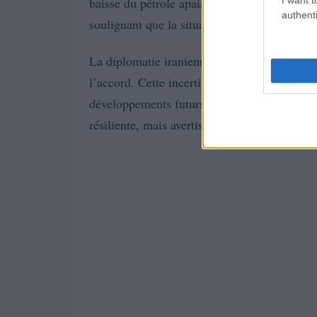
baisse du pétrole apaise les craintes d’infla
authenti
soulignant que la situation pourrait encore é
La diplomatie iranienne a indiqué que Téhéran
l’accord. Cette incertitude a tempéré l’enth
développements futurs. La BCE a relevé ses 
résiliente, mais avertissant contre une inflat