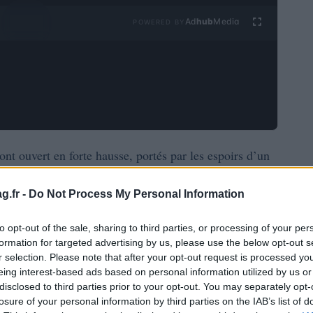
Ad
hub
Media
POWERED BY
nt ouvert en forte hausse, portés par les espoirs d’un
. Cette annonce, faite par Donald Trump, a eu un
g.fr -
Do Not Process My Personal Information
les secteurs clés. La baisse des prix du pétrole a
ive.
to opt-out of the sale, sharing to third parties, or processing of your per
formation for targeted advertising by us, please use the below opt-out s
« très
à l’annonce de Donald Trump, qui a évoqué un
r selection. Please note that after your opt-out request is processed y
eing interest-based ads based on personal information utilized by us or
. Cette nouvelle a apaisé les craintes d’
inflation
et
disclosed to third parties prior to your opt-out. You may separately opt-
x des banques centrales. Les marchés asiatiques,
losure of your personal information by third parties on the IAB’s list of