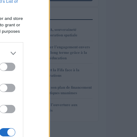
B’s List of
PLUS LUS
er and store
to grant or
1
VivaTech 2026 : IA, souveraineté
ed purposes
numérique et exploration spatiale
2
Comment renforcer l’engagement envers
l’investissement à long terme grâce à la
psychologie et à l’éducation
3
Gianni Infantino et la Fifa face à la
rébellion des fédérations
4
La Fifa renonce à son plan de financement
privé face aux critiques unanimes
5
La Fifa renonce à l’ouverture aux
investisseurs privés