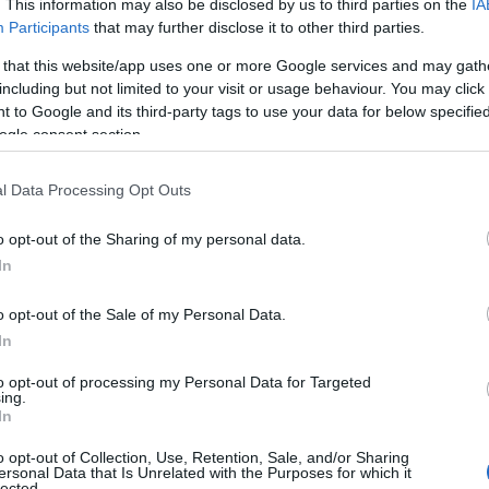
ces espoirs de paix.
. This information may also be disclosed by us to third parties on the
IA
Participants
that may further disclose it to other third parties.
 that this website/app uses one or more Google services and may gath
including but not limited to your visit or usage behaviour. You may click 
 to Google and its third-party tags to use your data for below specifi
pétrolières
ontrasté sur les différents secteurs. Les
ogle consent section.
ubi des pertes significatives. En revanche, les
cette situation. Saint-Gobain et ArcelorMittal ont
l Data Processing Opt Outs
o opt-out of the Sharing of my personal data.
In
o opt-out of the Sale of my Personal Data.
In
to opt-out of processing my Personal Data for Targeted
ing.
In
o opt-out of Collection, Use, Retention, Sale, and/or Sharing
ersonal Data that Is Unrelated with the Purposes for which it
lected.