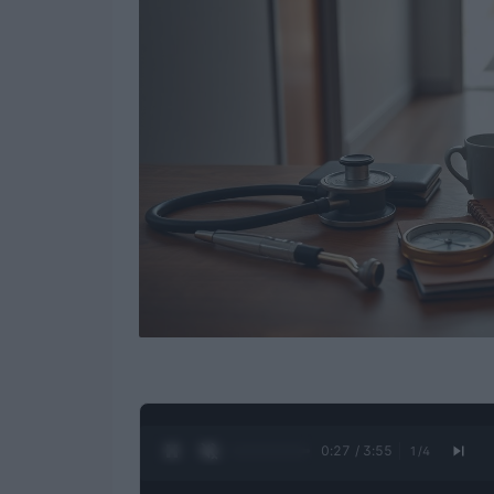
0:28 / 3:55
1
/
4