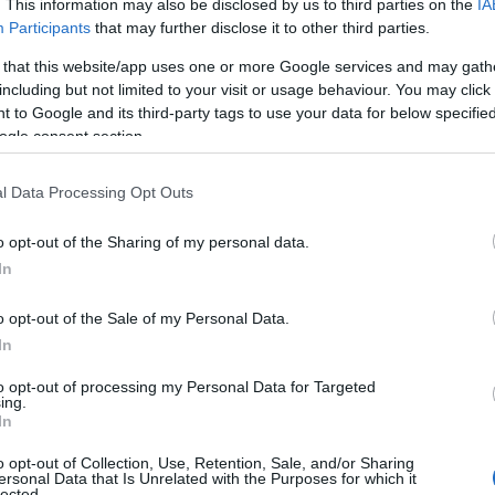
. This information may also be disclosed by us to third parties on the
IA
eure option.
Participants
that may further disclose it to other third parties.
 that this website/app uses one or more Google services and may gath
parfois insoutenable
including but not limited to your visit or usage behaviour. You may click 
 to Google and its third-party tags to use your data for below specifi
ogle consent section.
es, émotionnelles et administratives qui pèsent sur la
siers et des responsabilités peut créer une pression
l Data Processing Opt Outs
burnout
u praticien. Le
, qui est un état d’épuisement
o opt-out of the Sharing of my personal data.
and les demandes dépassent les ressources
In
 systémiques : normes institutionnelles, surcharge
mprendre ces éléments permet de distinguer ce qui
o opt-out of the Sale of my Personal Data.
In
cessite un changement de cap professionnel.
to opt-out of processing my Personal Data for Targeted
ing.
In
o opt-out of Collection, Use, Retention, Sale, and/or Sharing
ersonal Data that Is Unrelated with the Purposes for which it
lected.