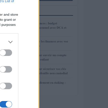
B’s List of
PLUS LUS
er and store
to grant or
1
Optimisez vos finances : budget
ed purposes
d’investissement mensuel avec DCA et
enveloppes
2
Comment aborder les finances avec vos
parents sans stress
3
Guide complet pour ouvrir un compte
Trump pour votre enfant
4
Guide complet pour sécuriser vos clés
DeFi avec un portefeuille non custodial
5
Optimiser son rendement en staking :
guide complet