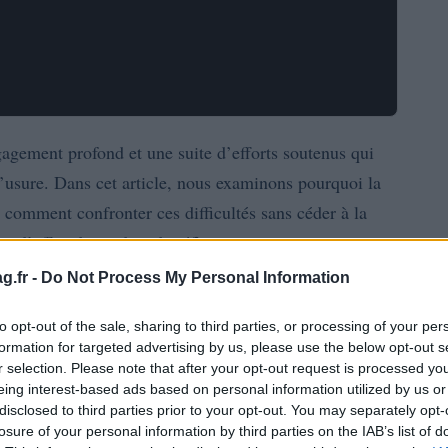
gement profond et une suite d’efforts soutenus qui
d’usure. Dans cet article, nous examinons pourquoi la
et comment confronter ces difficultés sans céder à la
ais d’offrir des cadres de réflexion pour repenser sa
satisfaction professionnelle
bien-être
ce à la
et au
.
g.fr -
Do Not Process My Personal Information
rs, il s’agit d’analyser des critères concrets :
to opt-out of the sale, sharing to third parties, or processing of your per
formation for targeted advertising by us, please use the below opt-out s
nnel, et possibilités de transition. Nous utiliserons
r selection. Please note that after your opt-out request is processed y
rire l’ensemble des compétences accumulées et
eing interest-based ads based on personal information utilized by us or
disclosed to third parties prior to your opt-out. You may separately opt-
nel, afin de proposer des alternatives réalistes et
losure of your personal information by third parties on the IAB’s list of
es présentées peuvent servir de guide pour décider si