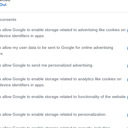
Out
consents
o allow Google to enable storage related to advertising like cookies on
evice identifiers in apps.
o allow my user data to be sent to Google for online advertising
s.
to allow Google to send me personalized advertising.
o allow Google to enable storage related to analytics like cookies on
 professionnelles
evice identifiers in apps.
o allow Google to enable storage related to functionality of the website
 médicales
s en dehors de la clinique traditionnelle sans renier
o allow Google to enable storage related to personalization.
ent
recherche clinique
, en
ou en management
o allow Google to enable storage related to security, including