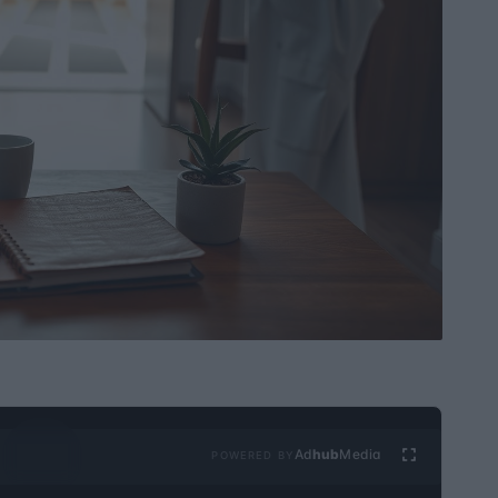
Ad
hub
Media
POWERED BY