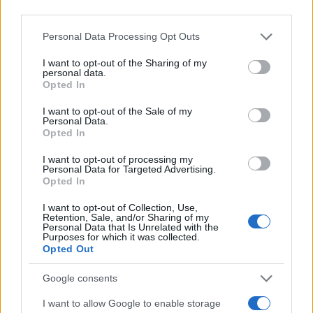
$0.999
Tether
third parties.
(USDT)
Please note that this website/app uses one or more Google
Personal Data Processing Opt Outs
services and may gather and store information including but
$1.07
not limited to your visit or usage behaviour. You may click to
I want to opt-out of the Sharing of my
USDEX
personal data.
grant or deny consent to Google and its third-party tags to
(USDEX)
Opted In
use your data for below specified purposes in below Google
consent section.
I want to opt-out of the Sale of my
$604.62
BNB
Personal Data.
Opted In
(BNB)
I want to opt-out of processing my
Personal Data for Targeted Advertising.
PLUS LUS
Opted In
1
I want to opt-out of Collection, Use,
AMP : Peut-il atteindre 1 dollar ?
Retention, Sale, and/or Sharing of my
Personal Data that Is Unrelated with the
Purposes for which it was collected.
2
Crypto sur Crypto.com: Comment vendre étape par étape
Opted Out
3
eToro: Guide étape par étape sur la façon de retirer
Google consents
I want to allow Google to enable storage
4
Combien payez-vous d’impôts à Monte-Carlo ?