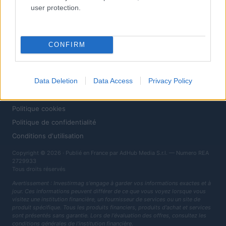
Fisco
user protection.
Financement
MAGAZINE
CONFIRM
À propos
Contact
Data Deletion
Data Access
Privacy Policy
MENTIONS LÉGALES
Politique cookies
Politique de confidentialité
Conditions d'utilisation
Copyright © 2026 · Publié en France par AdHub Media S.r.l. — Numero REA
2729933
Tous droits réservés
Avertissement : Investirmag s'engage à garder vos informations exactes et à
jour. Ces informations peuvent différer de ce que vous voyez lorsque vous
visitez une institution financière, un fournisseur de services ou un site de
produit spécifique. Tous les produits financiers, produits d'achat et services
sont présentés sans garantie. Lors de l'évaluation des offres, consultez les
conditions générales de l'institution financière.