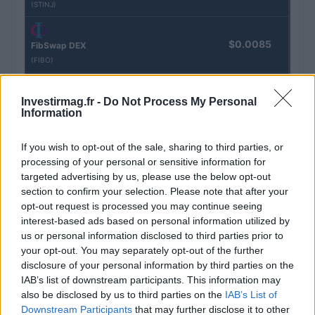
(STINJ)
$0.0085
FibSwap DEX
(FIBO)
$0.056
Investirmag.fr -
Do Not Process My Personal
EquityPay
Information
(EQPAY)
If you wish to opt-out of the sale, sharing to third parties, or
$65,033.00
Bitcoin
processing of your personal or sensitive information for
(BTC)
targeted advertising by us, please use the below opt-out
section to confirm your selection. Please note that after your
opt-out request is processed you may continue seeing
$0.000040
VNST Stablecoin
interest-based ads based on personal information utilized by
(VNST)
us or personal information disclosed to third parties prior to
your opt-out. You may separately opt-out of the further
disclosure of your personal information by third parties on the
$1,921.06
Ethereum
IAB’s list of downstream participants. This information may
(ETH)
also be disclosed by us to third parties on the
IAB’s List of
Downstream Participants
that may further disclose it to other