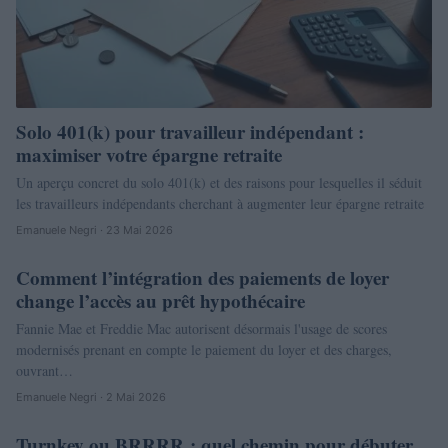
Solo 401(k) pour travailleur indépendant :
maximiser votre épargne retraite
Un aperçu concret du solo 401(k) et des raisons pour lesquelles il séduit
les travailleurs indépendants cherchant à augmenter leur épargne retraite
Emanuele Negri · 23 Mai 2026
Comment l’intégration des paiements de loyer
NEWS
change l’accès au prêt hypothécaire
Fannie Mae et Freddie Mac autorisent désormais l'usage de scores
modernisés prenant en compte le paiement du loyer et des charges,
ouvrant…
Emanuele Negri · 2 Mai 2026
Turnkey ou BRRRR : quel chemin pour débuter
NEWS