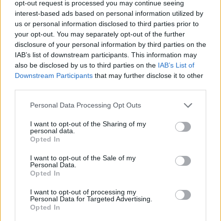
opt-out request is processed you may continue seeing
Les opportunités sont là, mais il suffit d’être à l’écoute du
interest-based ads based on personal information utilized by
marché et de rester discipliné dans votre approche.
us or personal information disclosed to third parties prior to
your opt-out. You may separately opt-out of the further
disclosure of your personal information by third parties on the
« `
IAB’s list of downstream participants. This information may
also be disclosed by us to third parties on the
IAB’s List of
Downstream Participants
that may further disclose it to other
third parties.
AUTEUR
Staff
Please note that this website/app uses one or more Google
Personal Data Processing Opt Outs
services and may gather and store information including but
not limited to your visit or usage behaviour. You may click to
I want to opt-out of the Sharing of my
personal data.
grant or deny consent to Google and its third-party tags to
Opted In
use your data for below specified purposes in below Google
consent section.
I want to opt-out of the Sale of my
Personal Data.
Opted In
I want to opt-out of processing my
Personal Data for Targeted Advertising.
Opted In