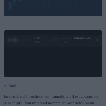
0:26 /
Ad
hub
Media
POWERED
1
/
4
3:09
BY
« `html
En matière d’investissement immobilier, il est courant de
penser qu’il faut un grand nombre de propriétés ou un