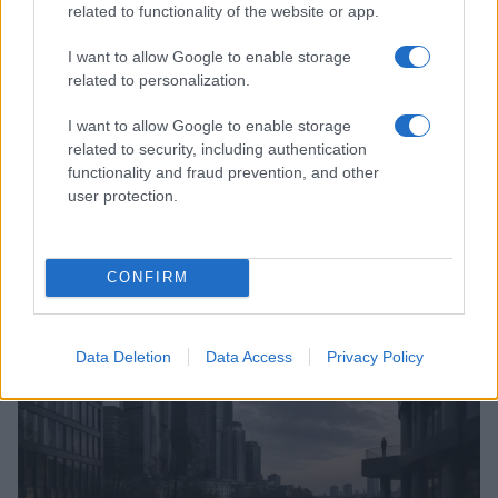
related to functionality of the website or app.
I want to allow Google to enable storage
related to personalization.
I want to allow Google to enable storage
related to security, including authentication
Brent chute de 8,3 % : le pétrole en net repli malgré un or
functionality and fraud prevention, and other
résilient
user protection.
Juliette Bernard · 6 Août 2026
NEWS
CONFIRM
Data Deletion
Data Access
Privacy Policy