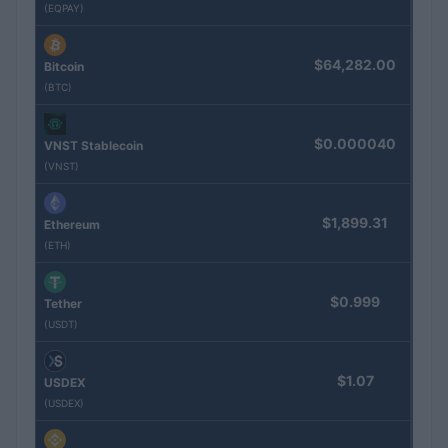
(EQPAY)
$64,282.00
Bitcoin
(BTC)
$0.000040
VNST Stablecoin
(VNST)
$1,899.31
Ethereum
(ETH)
$0.999
Tether
(USDT)
$1.07
USDEX
(USDEX)