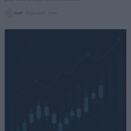
Staff
·
25 juin 2025
· 5 min