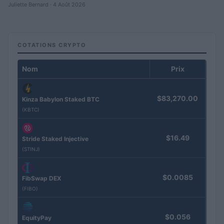
Juliette Bernard · 4 Août 2026
COTATIONS CRYPTO
Nom
Prix
$83,270.00
Kinza Babylon Staked BTC
(KBTC)
$16.49
Stride Staked Injective
(STINJ)
$0.0085
FibSwap DEX
(FIBO)
$0.056
EquityPay