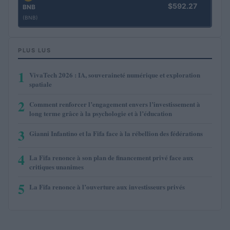
$592.27
BNB
(BNB)
PLUS LUS
1
VivaTech 2026 : IA, souveraineté numérique et exploration
spatiale
2
Comment renforcer l’engagement envers l’investissement à
long terme grâce à la psychologie et à l’éducation
3
Gianni Infantino et la Fifa face à la rébellion des fédérations
4
La Fifa renonce à son plan de financement privé face aux
critiques unanimes
5
La Fifa renonce à l’ouverture aux investisseurs privés