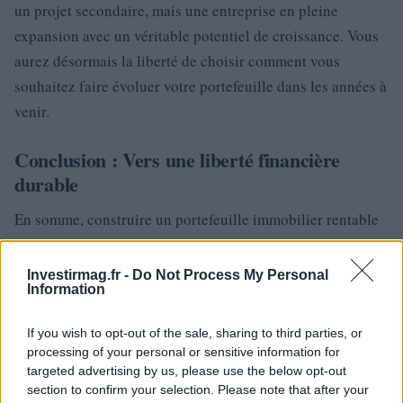
un projet secondaire, mais une entreprise en pleine
expansion avec un véritable potentiel de croissance. Vous
aurez désormais la liberté de choisir comment vous
souhaitez faire évoluer votre portefeuille dans les années à
venir.
Conclusion : Vers une liberté financière
durable
En somme, construire un portefeuille immobilier rentable
demande du temps, de la stratégie et une compréhension
approfondie du marché. N’oubliez pas que chaque
Investirmag.fr -
Do Not Process My Personal
Information
décision doit être fondée sur des données concrètes et des
analyses rigoureuses. En suivant un plan bien structuré et
If you wish to opt-out of the sale, sharing to third parties, or
en apprenant de chaque étape, vous pouvez atteindre la
processing of your personal or sensitive information for
liberté financière sans tomber dans les pièges de
targeted advertising by us, please use the below opt-out
section to confirm your selection. Please note that after your
l’endettement excessif ou des investissements précipités.