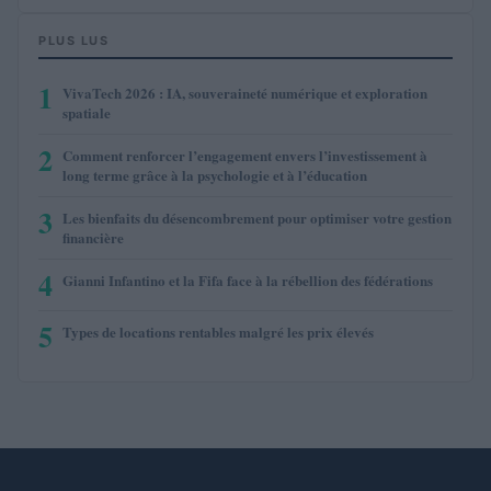
PLUS LUS
1
VivaTech 2026 : IA, souveraineté numérique et exploration
spatiale
2
Comment renforcer l’engagement envers l’investissement à
long terme grâce à la psychologie et à l’éducation
3
Les bienfaits du désencombrement pour optimiser votre gestion
financière
4
Gianni Infantino et la Fifa face à la rébellion des fédérations
5
Types de locations rentables malgré les prix élevés