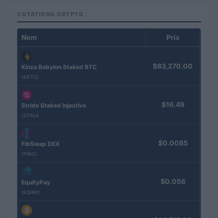
COTATIONS CRYPTO
Nom
Prix
$83,270.00
Kinza Babylon Staked BTC
(KBTC)
$16.49
Stride Staked Injective
(STINJ)
$0.0085
FibSwap DEX
(FIBO)
$0.056
EquityPay
(EQPAY)