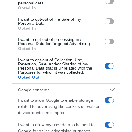
personal data.
grant or deny consent to Google and its third-party tags to
Opted In
use your data for below specified purposes in below Google
consent section.
I want to opt-out of the Sale of my
Personal Data.
Opted In
I want to opt-out of processing my
Personal Data for Targeted Advertising.
Opted In
I want to opt-out of Collection, Use,
Retention, Sale, and/or Sharing of my
Continuez la lecture
Personal Data that Is Unrelated with the
Purposes for which it was collected.
Opted Out
NEWS
Google consents
I want to allow Google to enable storage
related to advertising like cookies on web or
device identifiers in apps.
I want to allow my user data to be sent to
Google for online advertising purposes.