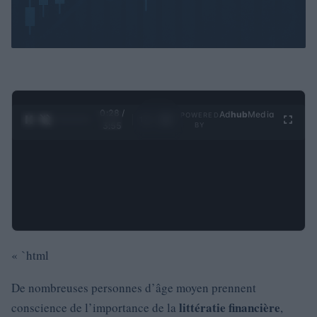
0:29 /
Ad
hub
Media
POWERED
1
/
4
3:55
BY
« `html
De nombreuses personnes d’âge moyen prennent
littératie financière
conscience de l’importance de la
,