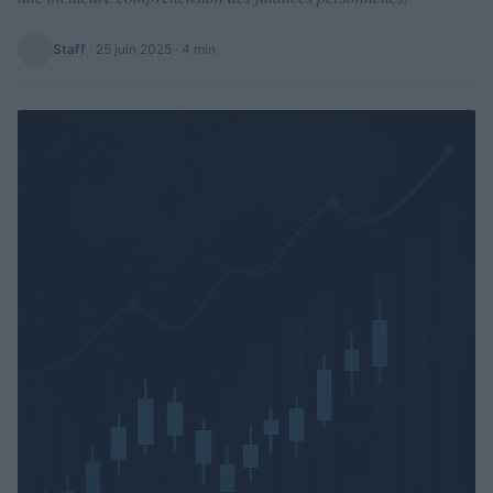
Staff
·
25 juin 2025
· 4 min