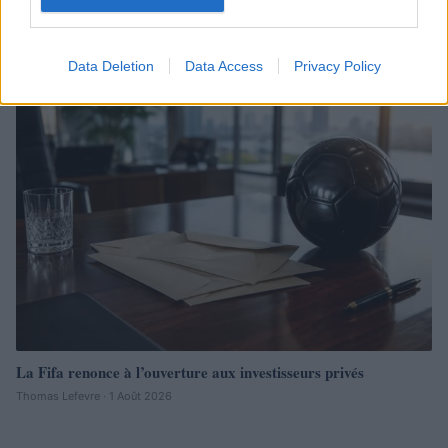
Semaine contrastée pour les devises et les cryptos : le yen et le
bitcoin résistent
Juliette Bernard · 3 Août 2026
Data Deletion
Data Access
Privacy Policy
NEWS
La Fifa renonce à l’ouverture aux investisseurs privés
Thomas Lefevre · 1 Août 2026