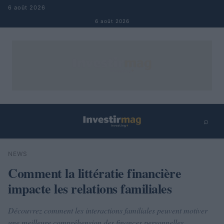
Aller au contenu
6 août 2026
6 août 2026
⌕
×
⌕
NEWS
Rechercher
Comment la littératie financière
impacte les relations familiales
Découvrez comment les interactions familiales peuvent motiver
une meilleure compréhension des finances personnelles.