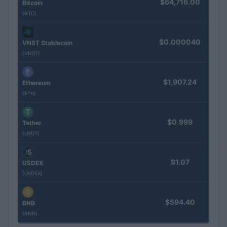
$64,716.00
Bitcoin
(BTC)
$0.000040
VNST Stablecoin
(VNST)
$1,907.24
Ethereum
(ETH)
$0.999
Tether
(USDT)
$1.07
USDEX
(USDEX)
$594.40
BNB
(BNB)