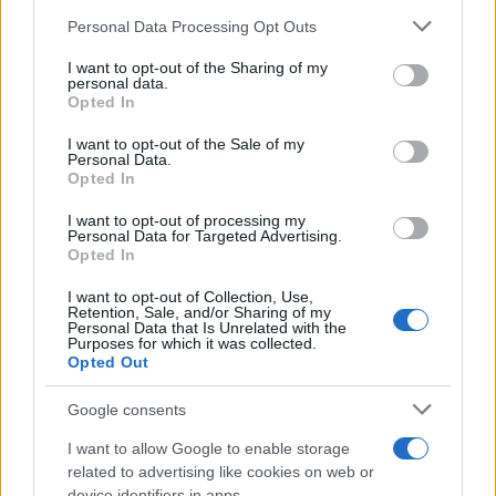
Please note that this website/app uses one or more Google
Personal Data Processing Opt Outs
services and may gather and store information including but
not limited to your visit or usage behaviour. You may click to
I want to opt-out of the Sharing of my
personal data.
grant or deny consent to Google and its third-party tags to
Opted In
use your data for below specified purposes in below Google
consent section.
I want to opt-out of the Sale of my
Personal Data.
Opted In
I want to opt-out of processing my
Personal Data for Targeted Advertising.
Opted In
I want to opt-out of Collection, Use,
Retention, Sale, and/or Sharing of my
Personal Data that Is Unrelated with the
Purposes for which it was collected.
Opted Out
Continuez la lecture
Google consents
NEWS
I want to allow Google to enable storage
related to advertising like cookies on web or
device identifiers in apps.