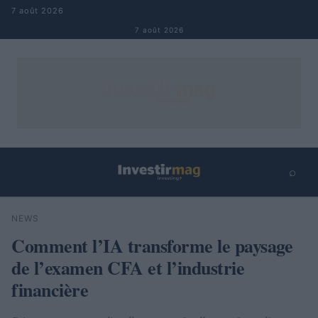
Aller au contenu
7 août 2026
7 août 2026
⌕
×
⌕
NEWS
Rechercher
Comment l’IA transforme le paysage
de l’examen CFA et l’industrie
financière