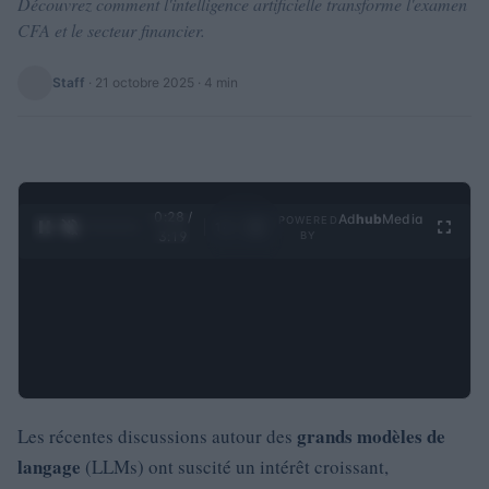
Découvrez comment l'intelligence artificielle transforme l'examen
CFA et le secteur financier.
Staff
·
21 octobre 2025
· 4 min
0:29 /
Ad
hub
Media
POWERED
1
/
4
3:19
BY
grands modèles de
Les récentes discussions autour des
langage
(LLMs) ont suscité un intérêt croissant,