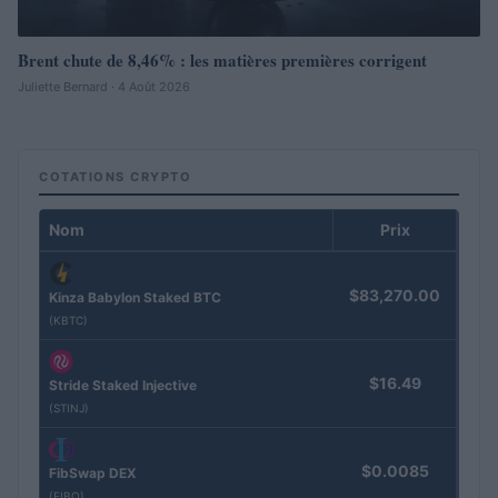
Brent chute de 8,46% : les matières premières corrigent
Juliette Bernard · 4 Août 2026
COTATIONS CRYPTO
Nom
Prix
$83,270.00
Kinza Babylon Staked BTC
(KBTC)
$16.49
Stride Staked Injective
(STINJ)
$0.0085
FibSwap DEX
(FIBO)