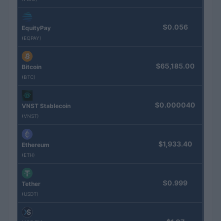
$0.056
EquityPay
(EQPAY)
$65,185.00
Bitcoin
(BTC)
$0.000040
VNST Stablecoin
(VNST)
$1,933.40
Ethereum
(ETH)
$0.999
Tether
(USDT)