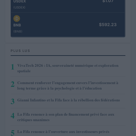
$1.07
USDEX
(USDEX)
$592.23
BNB
(BNB)
PLUS LUS
1
VivaTech 2026 : IA, souveraineté numérique et exploration
spatiale
2
Comment renforcer l’engagement envers l’investissement à
long terme grâce à la psychologie et à l’éducation
3
Gianni Infantino et la Fifa face à la rébellion des fédérations
4
La Fifa renonce à son plan de financement privé face aux
critiques unanimes
5
La Fifa renonce à l’ouverture aux investisseurs privés