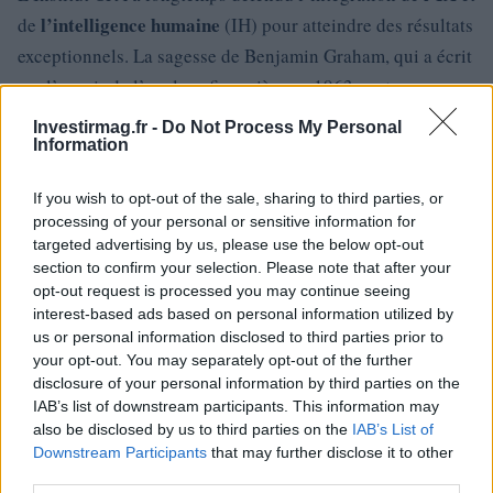
l’intelligence humaine
de
(IH) pour atteindre des résultats
exceptionnels. La sagesse de Benjamin Graham, qui a écrit
sur l’avenir de l’analyse financière en 1963, reste
pertinente : « L’analyse financière à l’avenir, comme dans
Investirmag.fr -
Do Not Process My Personal
le passé, offre de nombreuses routes différentes vers le
Information
succès. »
If you wish to opt-out of the sale, sharing to third parties, or
processing of your personal or sensitive information for
targeted advertising by us, please use the below opt-out
section to confirm your selection. Please note that after your
AUTEUR
Staff
opt-out request is processed you may continue seeing
interest-based ads based on personal information utilized by
us or personal information disclosed to third parties prior to
your opt-out. You may separately opt-out of the further
disclosure of your personal information by third parties on the
IAB’s list of downstream participants. This information may
also be disclosed by us to third parties on the
IAB’s List of
Downstream Participants
that may further disclose it to other
third parties.