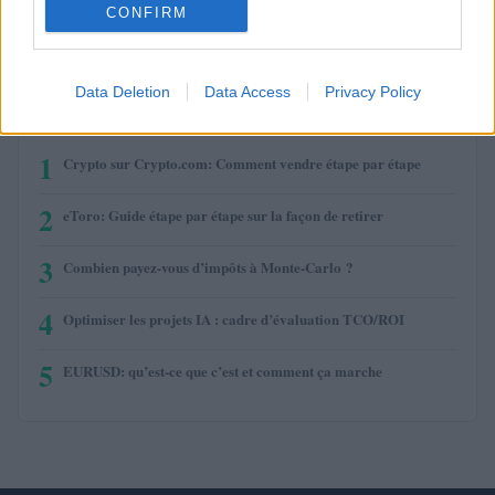
CONFIRM
$593.80
BNB
(BNB)
Data Deletion
Data Access
Privacy Policy
PLUS LUS
1
Crypto sur Crypto.com: Comment vendre étape par étape
2
eToro: Guide étape par étape sur la façon de retirer
3
Combien payez-vous d’impôts à Monte-Carlo ?
4
Optimiser les projets IA : cadre d’évaluation TCO/ROI
5
EURUSD: qu’est-ce que c’est et comment ça marche