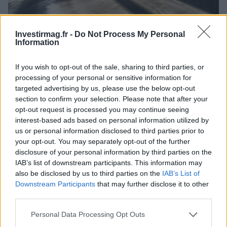
Investissements records dans l’IA : quand les géants de la tech
verront-ils les bénéfices ?
Investirmag.fr -
Do Not Process My Personal
Information
Juliette Bernard · 5 Août 2026
If you wish to opt-out of the sale, sharing to third parties, or
FINANCEMENT
processing of your personal or sensitive information for
targeted advertising by us, please use the below opt-out
section to confirm your selection. Please note that after your
opt-out request is processed you may continue seeing
interest-based ads based on personal information utilized by
us or personal information disclosed to third parties prior to
your opt-out. You may separately opt-out of the further
disclosure of your personal information by third parties on the
IAB’s list of downstream participants. This information may
also be disclosed by us to third parties on the
IAB’s List of
Downstream Participants
that may further disclose it to other
third parties.
Aon renforce son équipe avec un expert en financement par
Please note that this website/app uses one or more Google
Personal Data Processing Opt Outs
crédits d’impôt
services and may gather and store information including but