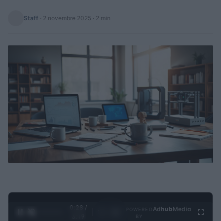
Staff
·
2 novembre 2025
· 2 min
0:29 /
Ad
hub
Media
POWERED
1
/
4
3:19
BY