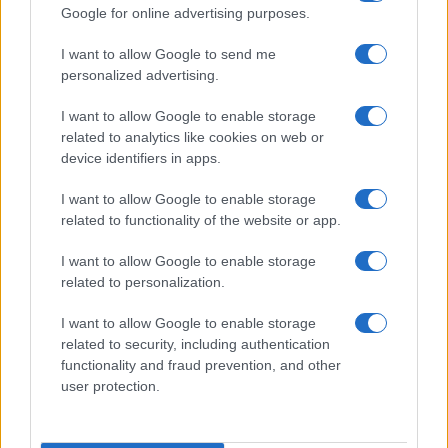
(EQPAY)
Google for online advertising purposes.
I want to allow Google to send me
$64,577.00
Bitcoin
personalized advertising.
(BTC)
I want to allow Google to enable storage
related to analytics like cookies on web or
$0.000040
VNST Stablecoin
device identifiers in apps.
(VNST)
I want to allow Google to enable storage
related to functionality of the website or app.
$1,908.53
Ethereum
(ETH)
I want to allow Google to enable storage
related to personalization.
$0.999
Tether
I want to allow Google to enable storage
(USDT)
related to security, including authentication
functionality and fraud prevention, and other
$1.07
USDEX
user protection.
(USDEX)