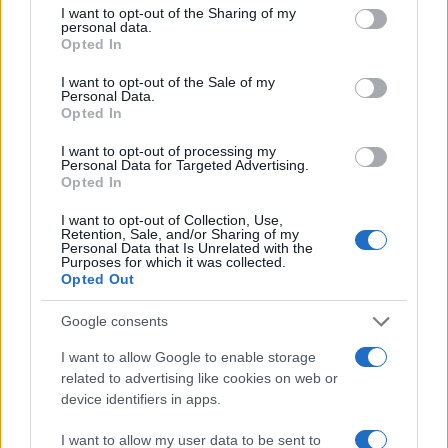
Camille Durand · 5 Août 2026
not limited to your visit or usage behaviour. You may click to
I want to opt-out of the Sharing of my
personal data.
grant or deny consent to Google and its third-party tags to
Opted In
use your data for below specified purposes in below Google
consent section.
I want to opt-out of the Sale of my
COTATIONS CRYPTO
Personal Data.
Opted In
Nom
Prix
I want to opt-out of processing my
Personal Data for Targeted Advertising.
Opted In
$83,270.00
Kinza Babylon Staked BTC
I want to opt-out of Collection, Use,
(KBTC)
Retention, Sale, and/or Sharing of my
Personal Data that Is Unrelated with the
Purposes for which it was collected.
$16.49
Opted Out
Stride Staked Injective
(STINJ)
Google consents
$0.0085
I want to allow Google to enable storage
FibSwap DEX
related to advertising like cookies on web or
(FIBO)
device identifiers in apps.
$0.056
EquityPay
I want to allow my user data to be sent to