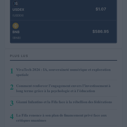
$1.07
USDEX
(USDEX)
$586.95
BNB
(BNB)
PLUS LUS
1
VivaTech 2026 : IA, souveraineté numérique et exploration
spatiale
2
Comment renforcer l’engagement envers l’investissement à
long terme grâce à la psychologie et à l’éducation
3
Gianni Infantino et la Fifa face à la rébellion des fédérations
4
La Fifa renonce à son plan de financement privé face aux
critiques unanimes