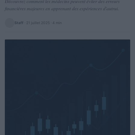
Découvrez comment les médecins peuvent éviter des erreurs
financières majeures en apprenant des expériences d'autrui.
Staff
·
21 juillet 2025
· 4 min