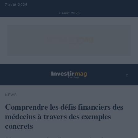
Aller au contenu
7 août 2026
7 août 2026
⌕
×
⌕
NEWS
Rechercher
Comprendre les défis financiers des
médecins à travers des exemples
concrets