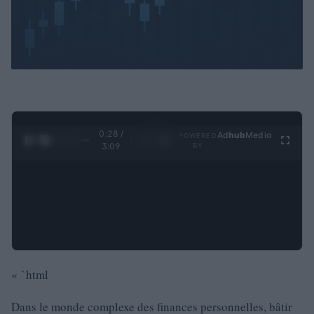
0:29 /
Ad
hub
Media
POWERED
1
/
4
3:09
BY
« `html
Dans le monde complexe des finances personnelles, bâtir