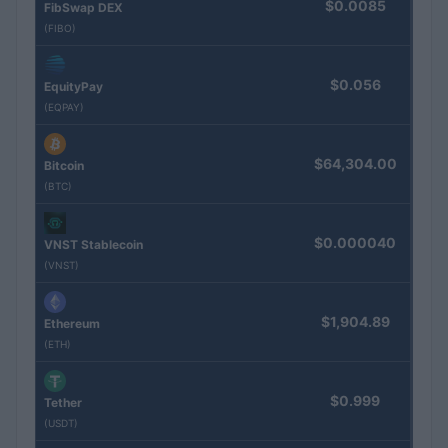
$0.0085
FibSwap DEX
(FIBO)
$0.056
EquityPay
(EQPAY)
$64,304.00
Bitcoin
(BTC)
$0.000040
VNST Stablecoin
(VNST)
$1,904.89
Ethereum
(ETH)
$0.999
Tether
(USDT)