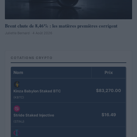
Brent chute de 8,46% : les matières premières corrigent
Juliette Bernard · 4 Août 2026
COTATIONS CRYPTO
Nom
Prix
$83,270.00
Kinza Babylon Staked BTC
(KBTC)
$16.49
Stride Staked Injective
(STINJ)