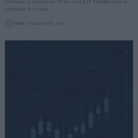
Débloquez le potentiel des NEOs et des ETF YieldMax pour la
génération de revenus.
Staff
·
3 octobre 2025
· 5 min