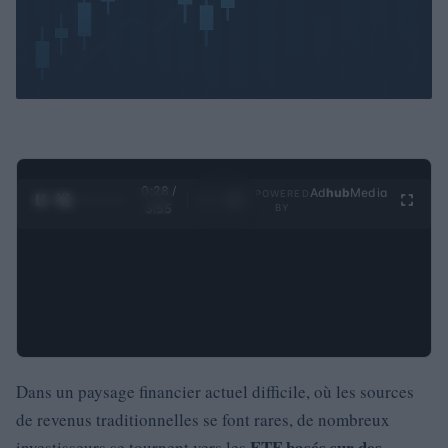
0:29 /
Ad
hub
Media
POWERED
1
/
4
3:55
BY
Dans un paysage financier actuel difficile, où les sources
de revenus traditionnelles se font rares, de nombreux
ETF basés sur des
investisseurs se tournent vers les