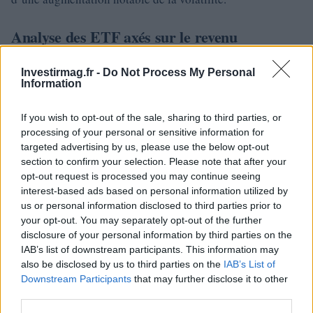
Analyse des ETF axés sur le revenu
Pour les investisseurs qui privilégient la génération de
Investirmag.fr -
Do Not Process My Personal
revenus, les ETF NEO tels que SPYI, QQQI et BTCI
Information
représentent des options attrayantes. Cependant, ces choix
If you wish to opt-out of the sale, sharing to third parties, or
s’accompagnent de compromis, notamment en ce qui
processing of your personal or sensitive information for
concerne le potentiel de hausse limité, l’érosion du retour
targeted advertising by us, please use the below opt-out
de capital (ROC) et un risque accru. Dans des marchés
section to confirm your selection. Please note that after your
opt-out request is processed you may continue seeing
haussiers robustes, les ETF d’actions traditionnels peuvent
interest-based ads based on personal information utilized by
surpasser ces stratégies basées sur les options en raison
us or personal information disclosed to third parties prior to
d’une pression moins importante provenant des options.
your opt-out. You may separately opt-out of the further
disclosure of your personal information by third parties on the
IAB’s list of downstream participants. This information may
Il est donc conseillé de considérer les ETF NEO comme
also be disclosed by us to third parties on the
IAB’s List of
des éléments d’un segment générateur de revenus au sein
Downstream Participants
that may further disclose it to other
d’un portefeuille diversifié, plutôt que comme des
third parties.
remplacements pour des investissements en actions ou en