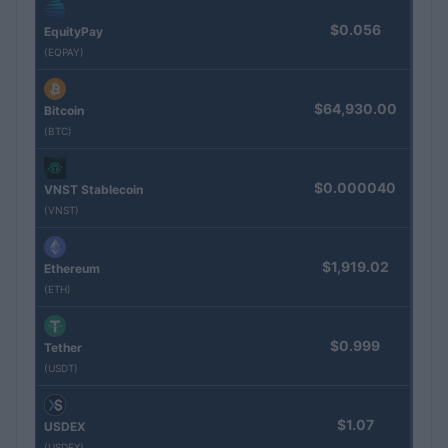
$0.056
EquityPay
(EQPAY)
$64,930.00
Bitcoin
(BTC)
$0.000040
VNST Stablecoin
(VNST)
$1,919.02
Ethereum
(ETH)
$0.999
Tether
(USDT)
$1.07
USDEX
(USDEX)