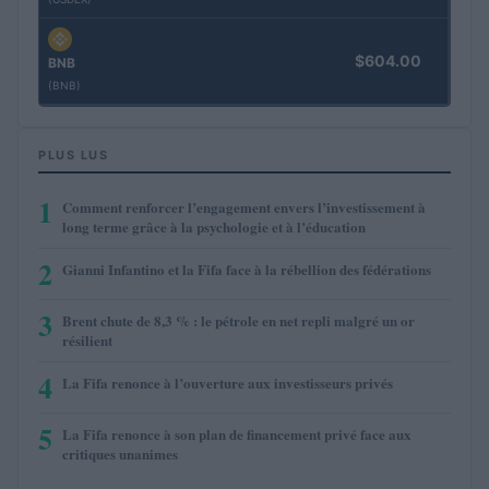
$604.00
BNB
(BNB)
PLUS LUS
1
Comment renforcer l’engagement envers l’investissement à
long terme grâce à la psychologie et à l’éducation
2
Gianni Infantino et la Fifa face à la rébellion des fédérations
3
Brent chute de 8,3 % : le pétrole en net repli malgré un or
résilient
4
La Fifa renonce à l’ouverture aux investisseurs privés
5
La Fifa renonce à son plan de financement privé face aux
critiques unanimes