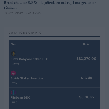
Brent chute de 8,3 % : le pétrole en net repli malgré un or
résilient
Juliette Bernard · 6 Août 2026
COTATIONS CRYPTO
Nom
Prix
$83,270.00
Kinza Babylon Staked BTC
(KBTC)
$16.49
Stride Staked Injective
(STINJ)
$0.0085
FibSwap DEX
(FIBO)