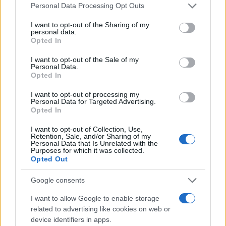
Please note that this website/app uses one or more Google
Personal Data Processing Opt Outs
obligations de base. De plus, en raison de leurs
services and may gather and store information including but
not limited to your visit or usage behaviour. You may click to
I want to opt-out of the Sharing of my
caractéristiques de ROC élevé, ces ETF pourraient être
personal data.
grant or deny consent to Google and its third-party tags to
plus adaptés aux comptes à fiscalité avantageuse afin
Opted In
use your data for below specified purposes in below Google
d’atténuer l’impact des distributions sur le revenu
consent section.
I want to opt-out of the Sale of my
Personal Data.
imposable.
Opted In
I want to opt-out of processing my
Personal Data for Targeted Advertising.
Opted In
AUTEUR
Staff
I want to opt-out of Collection, Use,
Retention, Sale, and/or Sharing of my
Personal Data that Is Unrelated with the
Purposes for which it was collected.
Opted Out
Google consents
I want to allow Google to enable storage
related to advertising like cookies on web or
device identifiers in apps.