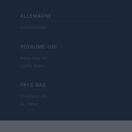
ALLEMAGNE
Investieren24
ROYAUME-UNI
News Hub UK
Lgbtq News
PAYS-BAS
Investeren 24
NL Newz