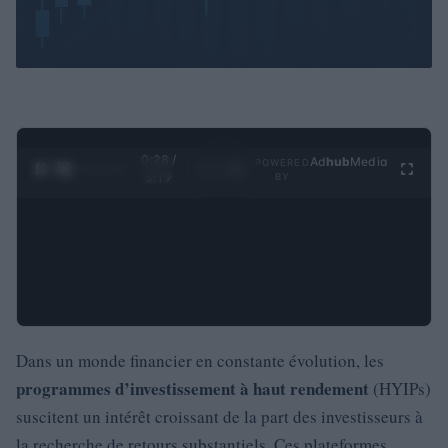
0:29 /
Ad
hub
Media
POWERED
1
/
4
3:19
BY
Dans un monde financier en constante évolution, les
programmes d’investissement à haut rendement
(HYIPs)
suscitent un intérêt croissant de la part des investisseurs à
la recherche de retours substantiels. Ces plateformes