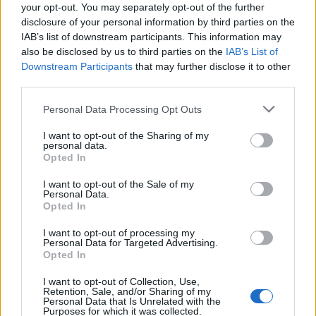
your opt-out. You may separately opt-out of the further
disclosure of your personal information by third parties on the
IAB’s list of downstream participants. This information may
also be disclosed by us to third parties on the
IAB’s List of
Downstream Participants
that may further disclose it to other
third parties.
Continuez la lecture
Please note that this website/app uses one or more Google
Personal Data Processing Opt Outs
services and may gather and store information including but
not limited to your visit or usage behaviour. You may click to
I want to opt-out of the Sharing of my
NEWS
personal data.
grant or deny consent to Google and its third-party tags to
Opted In
use your data for below specified purposes in below Google
consent section.
I want to opt-out of the Sale of my
Personal Data.
Opted In
I want to opt-out of processing my
Personal Data for Targeted Advertising.
Opted In
I want to opt-out of Collection, Use,
Retention, Sale, and/or Sharing of my
Personal Data that Is Unrelated with the
Purposes for which it was collected.