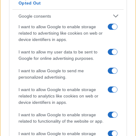
Opted Out
Brent chute de 8,3 % : le pétrole en net repli malgré un or
résilient
Google consents
Juliette Bernard · 6 Août 2026
I want to allow Google to enable storage
related to advertising like cookies on web or
NEWS
device identifiers in apps.
I want to allow my user data to be sent to
Google for online advertising purposes.
I want to allow Google to send me
personalized advertising.
I want to allow Google to enable storage
related to analytics like cookies on web or
device identifiers in apps.
I want to allow Google to enable storage
Bourses européennes : l’impact des négociations sur le détroit
related to functionality of the website or app.
d’Ormuz
I want to allow Google to enable storage
Thomas Lefevre · 6 Août 2026