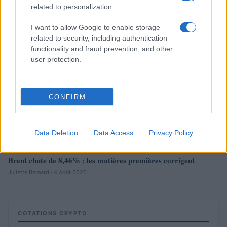
related to personalization.
NEWS
I want to allow Google to enable storage
related to security, including authentication
functionality and fraud prevention, and other
user protection.
CONFIRM
Data Deletion
Data Access
Privacy Policy
Brent chute de 8,46% : les matières premières corrigent
Juliette Bernard · 4 Août 2026
COTATIONS CRYPTO