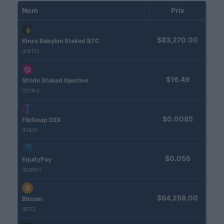
Nom
Prix
$83,270.00
Kinza Babylon Staked BTC
(KBTC)
$16.49
Stride Staked Injective
(STINJ)
$0.0085
FibSwap DEX
(FIBO)
$0.056
EquityPay
(EQPAY)
$64,258.00
Bitcoin
(BTC)