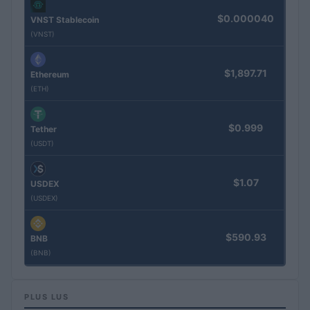
$0.000040
VNST Stablecoin
(VNST)
$1,897.71
Ethereum
(ETH)
$0.999
Tether
(USDT)
$1.07
USDEX
(USDEX)
$590.93
BNB
(BNB)
PLUS LUS