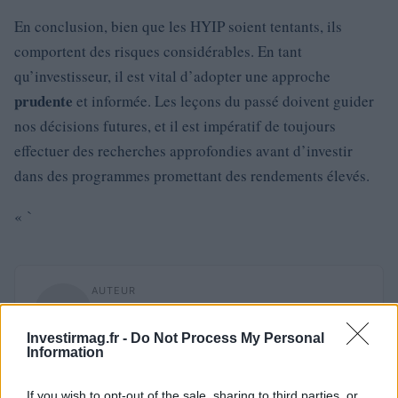
En conclusion, bien que les HYIP soient tentants, ils
comportent des risques considérables. En tant
qu’investisseur, il est vital d’adopter une approche
prudente
et informée. Les leçons du passé doivent guider
nos décisions futures, et il est impératif de toujours
effectuer des recherches approfondies avant d’investir
dans des programmes promettant des rendements élevés.
« `
AUTEUR
Staff
Investirmag.fr -
Do Not Process My Personal
Information
If you wish to opt-out of the sale, sharing to third parties, or