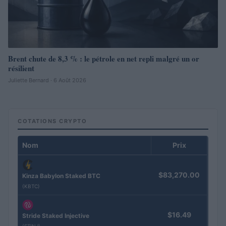
Brent chute de 8,3 % : le pétrole en net repli malgré un or
résilient
Juliette Bernard · 6 Août 2026
COTATIONS CRYPTO
Nom
Prix
$83,270.00
Kinza Babylon Staked BTC
(KBTC)
$16.49
Stride Staked Injective