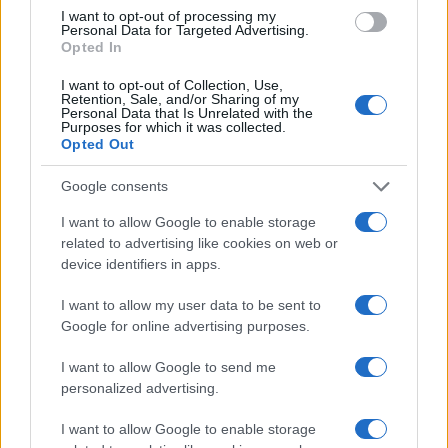
I want to opt-out of processing my
NEWS
Personal Data for Targeted Advertising.
Opted In
I want to opt-out of Collection, Use,
Retention, Sale, and/or Sharing of my
Personal Data that Is Unrelated with the
Purposes for which it was collected.
Opted Out
Google consents
I want to allow Google to enable storage
related to advertising like cookies on web or
device identifiers in apps.
La guerre des géants de la tech : Apple contre OpenAI
I want to allow my user data to be sent to
Juliette Bernard · 7 Août 2026
Google for online advertising purposes.
I want to allow Google to send me
NEWS
personalized advertising.
I want to allow Google to enable storage