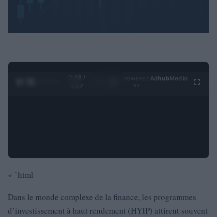
0:29 /
Ad
hub
Media
POWERED
1
/
4
4:27
BY
« `html
Dans le monde complexe de la finance, les programmes
d’investissement à haut rendement (HYIP) attirent souvent