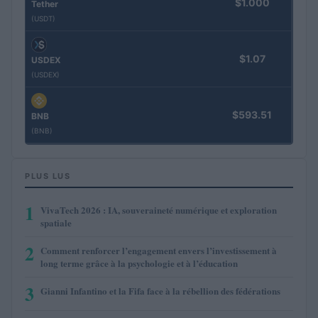
$1.000
Tether
(USDT)
$1.07
USDEX
(USDEX)
$593.51
BNB
(BNB)
PLUS LUS
1
VivaTech 2026 : IA, souveraineté numérique et exploration
spatiale
2
Comment renforcer l’engagement envers l’investissement à
long terme grâce à la psychologie et à l’éducation
3
Gianni Infantino et la Fifa face à la rébellion des fédérations