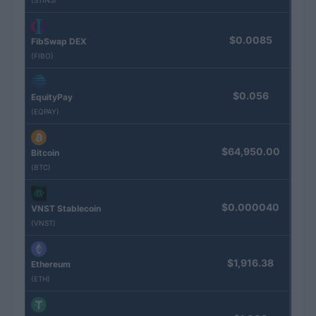
(STINJ)
$0.0085
FibSwap DEX
(FIBO)
$0.056
EquityPay
(EQPAY)
$64,950.00
Bitcoin
(BTC)
$0.000040
VNST Stablecoin
(VNST)
$1,916.38
Ethereum
(ETH)