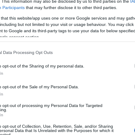
. This information may also be disclosed by us to third parties on the
IA
 impression de luxe en un calcul rationnel. Cet article
Participants
that may further disclose it to other third parties.
actionné, la location à la demande et les billets
 that this website/app uses one or more Google services and may gath
including but not limited to your visit or usage behaviour. You may click 
 to Google and its third-party tags to use your data for below specifi
ogle consent section.
: propriété fractionnée, carte
de
l Data Processing Opt Outs
o opt-out of the Sharing of my personal data.
riété fractionnée
NetJets
(exemple type :
), l’achat
In
la location ponctuelle d’avions. Chacun vise un profil
née
consiste à acheter une part d’un avion ou d’un
o opt-out of the Sale of my Personal Data.
In
nombre d’heures par an. Elle offre une disponibilité
frais d’entrée
ige des
et des engagements
to opt-out of processing my Personal Data for Targeted
ing.
emande propose une flexibilité maximale sans
In
nt supérieur par heure.
o opt-out of Collection, Use, Retention, Sale, and/or Sharing
ersonal Data that Is Unrelated with the Purposes for which it
lected.