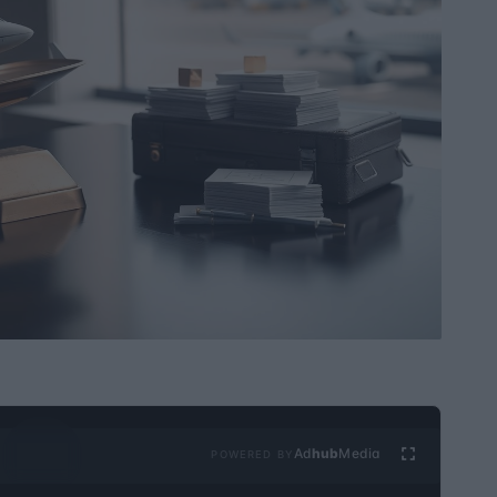
Ad
hub
Media
POWERED BY