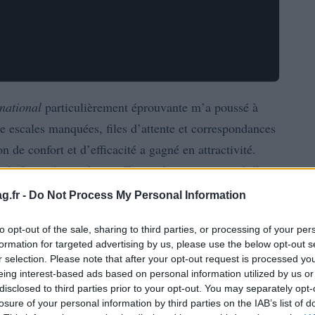
national
particulièrement éprouvante m’a poussé à
e escales manquées, files d’attente et correspondances
de confort et d’efficacité a gagné en attractivité.
és financières : il ne suffit pas de comparer un billet
usage
nstruire les composants du prix, évaluer l’
réel et
g.fr -
Do Not Process My Personal Information
oductivité.
to opt-out of the sale, sharing to third parties, or processing of your per
formation for targeted advertising by us, please use the below opt-out s
quelques notions. Le terme
coût total de possession
r selection. Please note that after your opt-out request is processed y
t indirectes associées à un service aérien. Dans le
eing interest-based ads based on personal information utilized by us or
coût horaire
frais
disclosed to third parties prior to your opt-out. You may separately opt-
lement le
du vol, mais aussi les
losure of your personal information by third parties on the IAB’s list of
, l’assurance et la logistique au sol. Comprendre ces