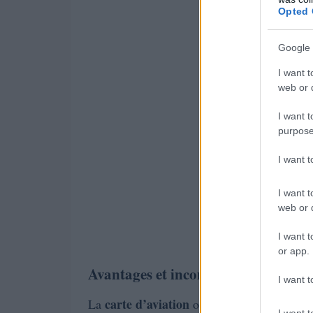
Opted 
Google 
I want t
web or d
I want t
purpose
I want 
I want t
web or d
I want t
or app.
Avantages et inconvénients compar
I want t
carte d’aviation
La
ou l’abonnement simplif
I want t