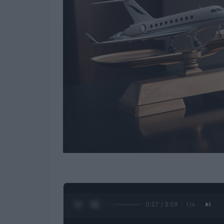
0:28 / 3:09
1
/
4