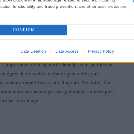
cation functionality and fraud prevention, and other user protection.
CONFIRM
res dans le secteur des paiements
Data Deletion
Data Access
Privacy Policy
s dernières innovations du secteur, notamment
 l’importance de la sécurité dans les transactions en
à intégrer de nouvelles technologies, telles que
our rester compétitives », a-t-il ajouté. En outre, il a
nsommateurs aux avantages des paiements numériques,
 utiliser davantage