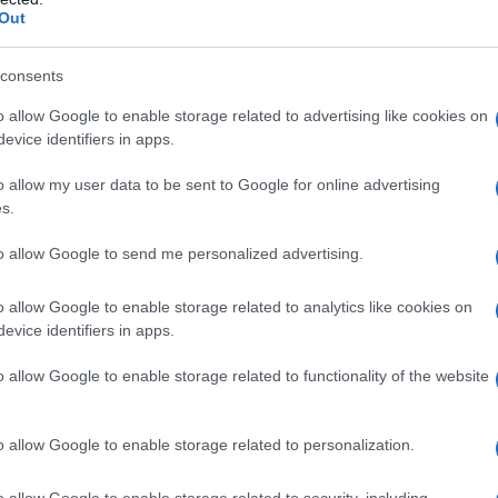
Out
ant comment la technologie peut améliorer l’expérience
 paiements plus simples et plus sûrs », a-t-il déclaré,
consents
ettre en œuvre des systèmes de pointe
o allow Google to enable storage related to advertising like cookies on
evice identifiers in apps.
o allow my user data to be sent to Google for online advertising
s.
to allow Google to send me personalized advertising.
o allow Google to enable storage related to analytics like cookies on
evice identifiers in apps.
o allow Google to enable storage related to functionality of the website
o allow Google to enable storage related to personalization.
o allow Google to enable storage related to security, including