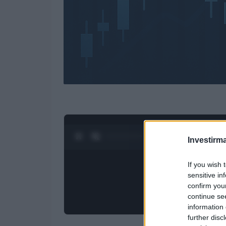
0:28 / 3:19
1
/
4
Investirma
If you wish 
sensitive in
confirm you
continue se
information 
further disc