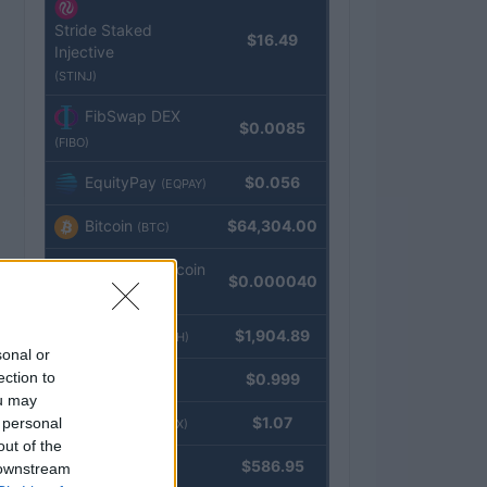
Stride Staked
$16.49
Injective
(STINJ)
FibSwap DEX
$0.0085
(FIBO)
EquityPay
$0.056
(EQPAY)
Bitcoin
$64,304.00
(BTC)
VNST Stablecoin
$0.000040
(VNST)
Ethereum
$1,904.89
(ETH)
sonal or
ection to
Tether
$0.999
(USDT)
ou may
USDEX
$1.07
 personal
(USDEX)
out of the
BNB
$586.95
 downstream
(BNB)