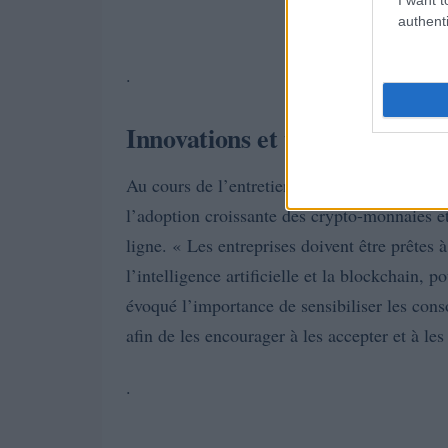
authenti
.
Innovations et tendances futu
Au cours de l’entretien, Luison a évoqué le
l’adoption croissante des crypto-monnaies et
ligne. « Les entreprises doivent être prêtes 
l’intelligence artificielle et la blockchain, p
évoqué l’importance de sensibiliser les co
afin de les encourager à les accepter et à les
.