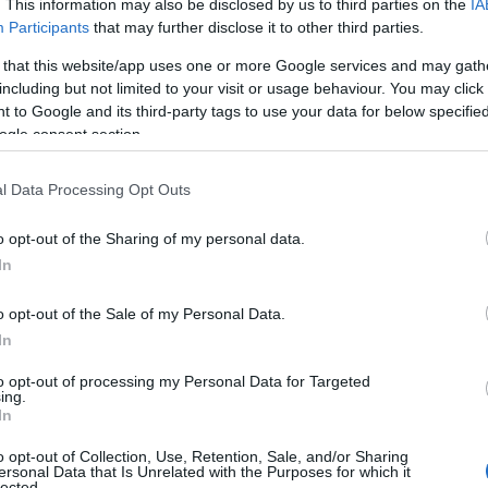
. This information may also be disclosed by us to third parties on the
IA
iements 2024
Participants
that may further disclose it to other third parties.
 that this website/app uses one or more Google services and may gath
re un événement crucial pour le secteur des paiements
including but not limited to your visit or usage behaviour. You may click 
essionnels du monde entier. En tant que partenaire
 to Google and its third-party tags to use your data for below specifi
ogle consent section.
cher sur les tendances émergentes et les innovations
 les protagonistes de l’événement, Ivano Luison, PDG
l Data Processing Opt Outs
 et les stratégies de son
o opt-out of the Sharing of my personal data.
In
o opt-out of the Sale of my Personal Data.
nts dans le paysage des paiements
In
to opt-out of processing my Personal Data for Targeted
ing.
In
teur clé dans le paysage des paiements numériques,
plifient les transactions pour les entreprises de toutes
o opt-out of Collection, Use, Retention, Sale, and/or Sharing
ersonal Data that Is Unrelated with the Purposes for which it
ouligné l’importance de s’adapter aux besoins en
lected.