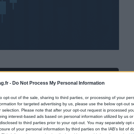
Ad
hub
Media
POWERED BY
g.fr -
Do Not Process My Personal Information
to opt-out of the sale, sharing to third parties, or processing of your per
formation for targeted advertising by us, please use the below opt-out s
r selection. Please note that after your opt-out request is processed y
eing interest-based ads based on personal information utilized by us or
disclosed to third parties prior to your opt-out. You may separately opt-
losure of your personal information by third parties on the IAB’s list of