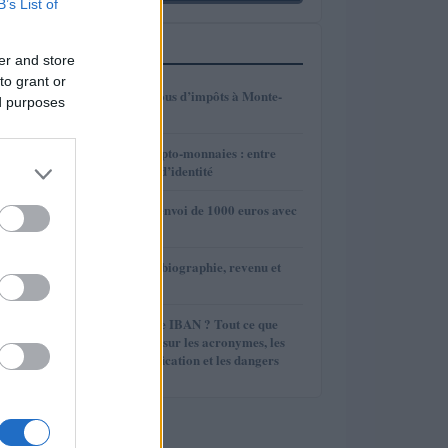
B’s List of
PLUS LUS
er and store
to grant or
1
Combien payez-vous d’impôts à Monte-
ed purposes
Carlo ?
2
Évolution des crypto-monnaies : entre
maturité et perte d’identité
3
Combien coûte l’envoi de 1000 euros avec
MoneyGram ?
4
Yossi Ghinsberg: biographie, revenu et
héritage
5
A quoi sert le code IBAN ? Tout ce que
vous devez savoir sur les acronymes, les
exemples, la vérification et les dangers