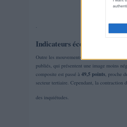
authenti
.
Indicateurs économiques et ta
Outre les mouvements du marché, les investi
publiés, qui présentent une image moins nég
49,5 points
composite est passé à
, proche d
secteur tertiaire. Cependant, la contraction 
des inquiétudes.