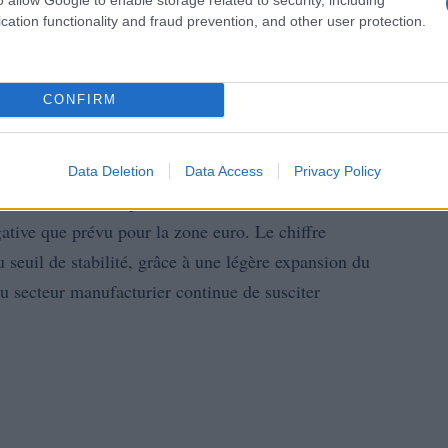
cation functionality and fraud prevention, and other user protection.
CONFIRM
ux d’intérêt
Data Deletion
Data Access
Privacy Policy
indices PMI
sseurs suivent de près les
récemment
ative que prévu pour la zone euro. Le chiffre
u seuil de stabilité, grâce à une légère expansion du
du secteur manufacturier continue de susciter