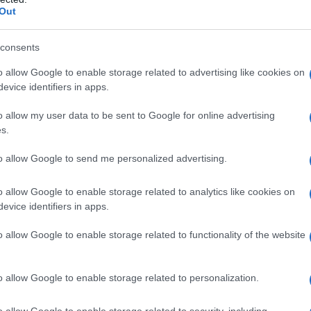
ipation majoritaire dans Vivendi.
La nouvelle a
Out
tisseurs, soulignant à quel point la dynamique des
consents
aleurs mobilières, même dans un environnement de
o allow Google to enable storage related to advertising like cookies on
evice identifiers in apps.
o allow my user data to be sent to Google for online advertising
s.
to allow Google to send me personalized advertising.
o allow Google to enable storage related to analytics like cookies on
evice identifiers in apps.
o allow Google to enable storage related to functionality of the website
o allow Google to enable storage related to personalization.
o allow Google to enable storage related to security, including