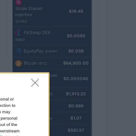
Stride Staked
$16.49
Injective
(STINJ)
FibSwap DEX
$0.0085
(FIBO)
EquityPay
$0.056
(EQPAY)
Bitcoin
$64,900.00
(BTC)
VNST Stablecoin
$0.000040
(VNST)
Ethereum
$1,913.22
(ETH)
sonal or
ection to
Tether
$0.999
(USDT)
ou may
USDEX
$1.07
 personal
(USDEX)
out of the
BNB
$591.57
 downstream
(BNB)