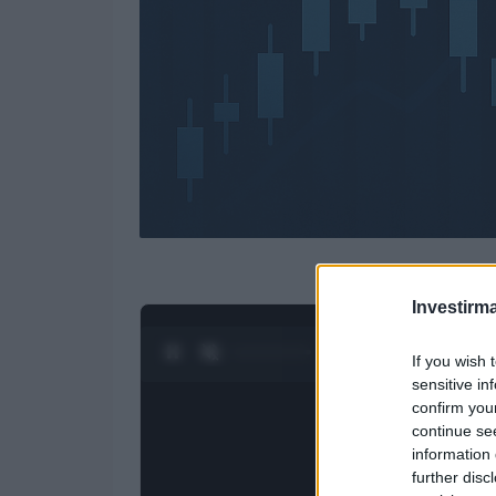
Investirma
0:28 / 3:55
1
/
4
If you wish 
sensitive in
confirm you
continue se
information 
further disc