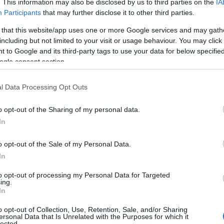
. This information may also be disclosed by us to third parties on the
IA
Participants
that may further disclose it to other third parties.
 that this website/app uses one or more Google services and may gath
éennes
including but not limited to your visit or usage behaviour. You may click 
 to Google and its third-party tags to use your data for below specifi
lôturé faiblement, le
Ftse Mib
ayant terminé en
ogle consent section.
 valeurs les plus touchées,
Stellantis
a enregistré
l Data Processing Opt Outs
errari
, qui ont perdu 4,4 % et 2,6 %
te les incertitudes économiques qui continuent
o opt-out of the Sharing of my personal data.
In
o opt-out of the Sale of my Personal Data.
In
to opt-out of processing my Personal Data for Targeted
ing.
In
om Italia
a enregistré une hausse significative de
o opt-out of Collection, Use, Retention, Sale, and/or Sharing
des rumeurs concernant un éventuel intérêt de
CVC
ersonal Data that Is Unrelated with the Purposes for which it
lected.