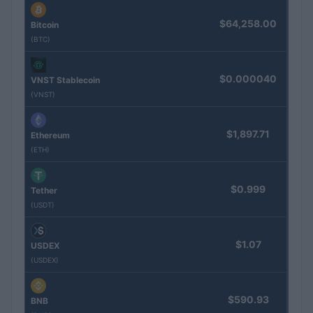
$64,258.00
Bitcoin
(BTC)
$0.000040
VNST Stablecoin
(VNST)
$1,897.71
Ethereum
(ETH)
$0.999
Tether
(USDT)
$1.07
USDEX
(USDEX)
$590.93
BNB