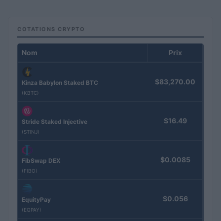
COTATIONS CRYPTO
Nom
Prix
$83,270.00
Kinza Babylon Staked BTC
(KBTC)
$16.49
Stride Staked Injective
(STINJ)
$0.0085
FibSwap DEX
(FIBO)
$0.056
EquityPay
(EQPAY)