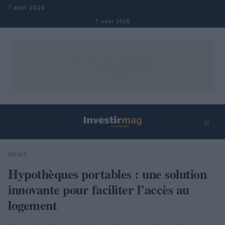
Aller au contenu
7 août 2026
7 août 2026
⌕
×
⌕
NEWS
Rechercher
Hypothèques portables : une solution
innovante pour faciliter l’accès au
logement