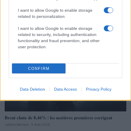
Bourses européennes : l’impact des négociations sur le détroit
I want to allow Google to enable storage
d’Ormuz
related to personalization.
Thomas Lefevre · 6 Août 2026
I want to allow Google to enable storage
related to security, including authentication
NEWS
functionality and fraud prevention, and other
user protection.
CONFIRM
Data Deletion
Data Access
Privacy Policy
Brent chute de 8,46% : les matières premières corrigent
Juliette Bernard · 4 Août 2026