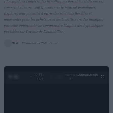
Plongez dans l'univers des hypothèques portables et découvrez
comment elles peuvent transformer le marché immobilier.
Explorez leur potentiel à offrir des solutions flexibles et
innovantes pour les acheteurs et les investisseurs. Ne manquez
pas cette opportunité de comprendre l'impact des hypothèques
portables sur l'avenir de l'immobilier.
Staff
·
26 novembre 2025
· 4 min
0:29 /
Ad
hub
Media
POWERED
1
/
4
3:09
BY